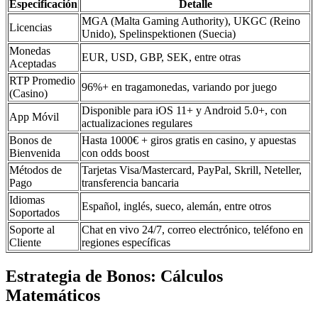
Especificación
Detalle
MGA (Malta Gaming Authority), UKGC (Reino
Licencias
Unido), Spelinspektionen (Suecia)
Monedas
EUR, USD, GBP, SEK, entre otras
Aceptadas
RTP Promedio
96%+ en tragamonedas, variando por juego
(Casino)
Disponible para iOS 11+ y Android 5.0+, con
App Móvil
actualizaciones regulares
Bonos de
Hasta 1000€ + giros gratis en casino, y apuestas
Bienvenida
con odds boost
Métodos de
Tarjetas Visa/Mastercard, PayPal, Skrill, Neteller,
Pago
transferencia bancaria
Idiomas
Español, inglés, sueco, alemán, entre otros
Soportados
Soporte al
Chat en vivo 24/7, correo electrónico, teléfono en
Cliente
regiones específicas
Estrategia de Bonos: Cálculos
Matemáticos