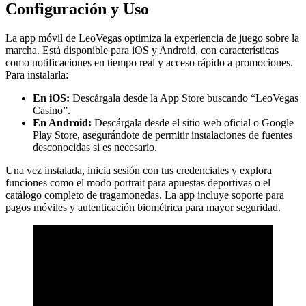
Configuración y Uso
La app móvil de LeoVegas optimiza la experiencia de juego sobre la
marcha. Está disponible para iOS y Android, con características
como notificaciones en tiempo real y acceso rápido a promociones.
Para instalarla:
En iOS:
Descárgala desde la App Store buscando “LeoVegas
Casino”.
En Android:
Descárgala desde el sitio web oficial o Google
Play Store, asegurándote de permitir instalaciones de fuentes
desconocidas si es necesario.
Una vez instalada, inicia sesión con tus credenciales y explora
funciones como el modo portrait para apuestas deportivas o el
catálogo completo de tragamonedas. La app incluye soporte para
pagos móviles y autenticación biométrica para mayor seguridad.