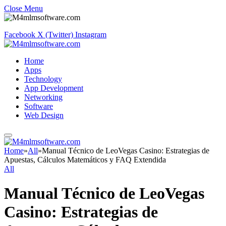
Close Menu
Facebook
X (Twitter)
Instagram
Home
Apps
Technology
App Development
Networking
Software
Web Design
Home
»
All
»
Manual Técnico de LeoVegas Casino: Estrategias de
Apuestas, Cálculos Matemáticos y FAQ Extendida
All
Manual Técnico de LeoVegas
Casino: Estrategias de