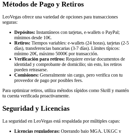
Métodos de Pago y Retiros
LeoVegas ofrece una variedad de opciones para transacciones
seguras:
Depósitos:
Instantáneos con tarjetas, e-wallets o PayPal;
mínimos desde 10€.
Retiros:
Tiempos variables: e-wallets (24 horas), tarjetas (2-5
días), transferencias bancarias (3-7 días). Límites típicos:
mínimo 20€, máximo 5000€ por transacción.
Verificación para retiros:
Requiere enviar documentos de
identidad y comprobante de domicilio; sin esto, los retiros
pueden retrasarse.
Comisiones:
Generalmente sin cargo, pero verifica con tu
proveedor de pago por posibles fees.
Para optimizar retiros, utiliza métodos rápidos como Skrill y mantén
tu cuenta verificada proactivamente.
Seguridad y Licencias
La seguridad en LeoVegas está respaldada por múltiples capas:
Licencias reguladoras:
Operando bajo MGA, UKGC y