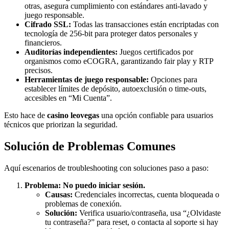
otras, asegura cumplimiento con estándares anti-lavado y
juego responsable.
Cifrado SSL:
Todas las transacciones están encriptadas con
tecnología de 256-bit para proteger datos personales y
financieros.
Auditorías independientes:
Juegos certificados por
organismos como eCOGRA, garantizando fair play y RTP
precisos.
Herramientas de juego responsable:
Opciones para
establecer límites de depósito, autoexclusión o time-outs,
accesibles en “Mi Cuenta”.
Esto hace de
casino leovegas
una opción confiable para usuarios
técnicos que priorizan la seguridad.
Solución de Problemas Comunes
Aquí escenarios de troubleshooting con soluciones paso a paso:
Problema: No puedo iniciar sesión.
Causas:
Credenciales incorrectas, cuenta bloqueada o
problemas de conexión.
Solución:
Verifica usuario/contraseña, usa “¿Olvidaste
tu contraseña?” para reset, o contacta al soporte si hay