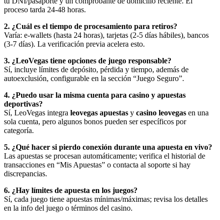
tu DNI/pasaporte y un comprobante de domicilio reciente. El
proceso tarda 24-48 horas.
2. ¿Cuál es el tiempo de procesamiento para retiros?
Varía: e-wallets (hasta 24 horas), tarjetas (2-5 días hábiles), bancos
(3-7 días). La verificación previa acelera esto.
3. ¿LeoVegas tiene opciones de juego responsable?
Sí, incluye límites de depósito, pérdida y tiempo, además de
autoexclusión, configurable en la sección “Juego Seguro”.
4. ¿Puedo usar la misma cuenta para casino y apuestas
deportivas?
Sí, LeoVegas integra
leovegas apuestas
y
casino leovegas
en una
sola cuenta, pero algunos bonos pueden ser específicos por
categoría.
5. ¿Qué hacer si pierdo conexión durante una apuesta en vivo?
Las apuestas se procesan automáticamente; verifica el historial de
transacciones en “Mis Apuestas” o contacta al soporte si hay
discrepancias.
6. ¿Hay límites de apuesta en los juegos?
Sí, cada juego tiene apuestas mínimas/máximas; revisa los detalles
en la info del juego o términos del casino.