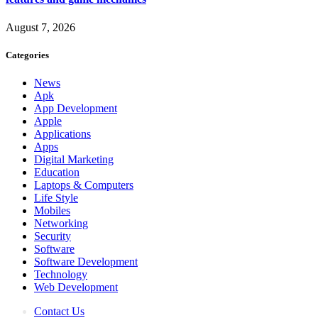
August 7, 2026
Categories
News
Apk
App Development
Apple
Applications
Apps
Digital Marketing
Education
Laptops & Computers
Life Style
Mobiles
Networking
Security
Software
Software Development
Technology
Web Development
Contact Us