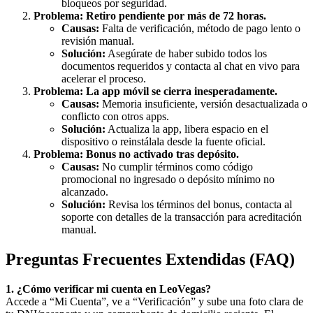
bloqueos por seguridad.
Problema: Retiro pendiente por más de 72 horas.
Causas:
Falta de verificación, método de pago lento o
revisión manual.
Solución:
Asegúrate de haber subido todos los
documentos requeridos y contacta al chat en vivo para
acelerar el proceso.
Problema: La app móvil se cierra inesperadamente.
Causas:
Memoria insuficiente, versión desactualizada o
conflicto con otros apps.
Solución:
Actualiza la app, libera espacio en el
dispositivo o reinstálala desde la fuente oficial.
Problema: Bonus no activado tras depósito.
Causas:
No cumplir términos como código
promocional no ingresado o depósito mínimo no
alcanzado.
Solución:
Revisa los términos del bonus, contacta al
soporte con detalles de la transacción para acreditación
manual.
Preguntas Frecuentes Extendidas (FAQ)
1. ¿Cómo verificar mi cuenta en LeoVegas?
Accede a “Mi Cuenta”, ve a “Verificación” y sube una foto clara de