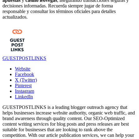
apuestas
y
casino leovegas
, asegurando transacciones seguras y
decisiones informadas. Recuerda siempre jugar de forma
responsable y consultar los términos oficiales para detalles
actualizados.
GUESTPOSTLINKS
Website
Facebook
X (Twitter)
Pinterest
Instagram
LinkedIn
GUESTPOSTLINKS is a leading blogger outreach agency that
helps businesses increase website authority, organic web traffic, and
brand awareness through quality content. Our SEO-Optimized
content writing services for blog posts and press releases are best
suitable for businesses that are looking to rank above the
competition. With our article publication services, we can help your