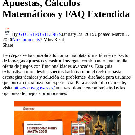
Apuestas, Cálculos
Matemáticos y FAQ Extendida
By
GUESTPOSTLINKS
January 22, 2015
Updated:
March 2,
2026
No Comments
7 Mins Read
Share
LeoVegas se ha consolidado como una plataforma líder en el sector
de
leovegas apuestas
y
casino leovegas
, combinando una amplia
oferta de juegos con funcionalidades avanzadas. Esta guía
exhaustiva cubre desde aspectos básicos como el registro hasta
estrategias técnicas y solución de problemas, diseñada para usuarios
que buscan maximizar su experiencia. Para acceder directamente,
visita
https://leovegas-es.es/
una vez, donde encontrarás todas las
opciones de juego y promociones.