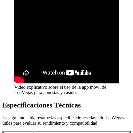
Video explicativo sobre el uso de la app móvil de
LeoVegas para apuestas y casino.
Especificaciones Técnicas
La siguiente tabla resume las especificaciones clave de LeoVegas,
útiles para evaluar su rendimiento y compatibilidad: