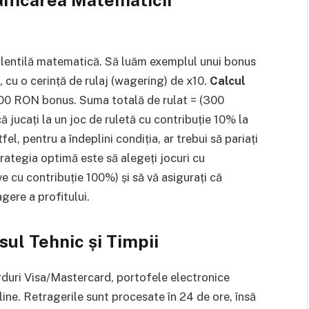
o lentilă matematică. Să luăm exemplul unui bonus
cu o cerință de rulaj (wagering) de x10.
Calcul
00 RON bonus. Suma totală de rulat = (300
jucați la un joc de ruletă cu contribuție 10% la
el, pentru a îndeplini condiția, ar trebui să pariați
rategia optimă este să alegeți jocuri cu
ive cu contribuție 100%) și să vă asigurați că
agere a profitului.
sul Tehnic și Timpii
uri Visa/Mastercard, portofele electronice
nline. Retragerile sunt procesate în 24 de ore, însă