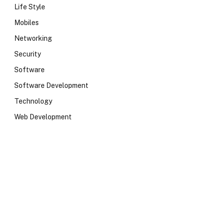
Life Style
Mobiles
Networking
Security
Software
Software Development
Technology
Web Development