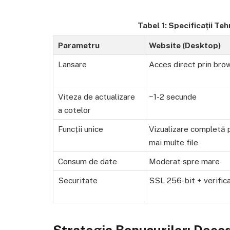
Tabel 1: Specificații Te
Parametru
Website (Desktop)
Lansare
Acces direct prin bro
Viteza de actualizare
~1-2 secunde
a cotelor
Funcții unice
Vizualizare completă p
mai multe file
Consum de date
Moderat spre mare
Securitate
SSL 256-bit + verifica
Strategia Bonusurilor: Deco