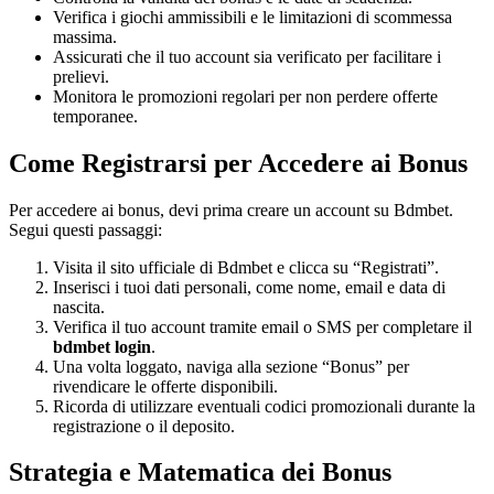
Verifica i giochi ammissibili e le limitazioni di scommessa
massima.
Assicurati che il tuo account sia verificato per facilitare i
prelievi.
Monitora le promozioni regolari per non perdere offerte
temporanee.
Come Registrarsi per Accedere ai Bonus
Per accedere ai bonus, devi prima creare un account su Bdmbet.
Segui questi passaggi:
Visita il sito ufficiale di Bdmbet e clicca su “Registrati”.
Inserisci i tuoi dati personali, come nome, email e data di
nascita.
Verifica il tuo account tramite email o SMS per completare il
bdmbet login
.
Una volta loggato, naviga alla sezione “Bonus” per
rivendicare le offerte disponibili.
Ricorda di utilizzare eventuali codici promozionali durante la
registrazione o il deposito.
Strategia e Matematica dei Bonus