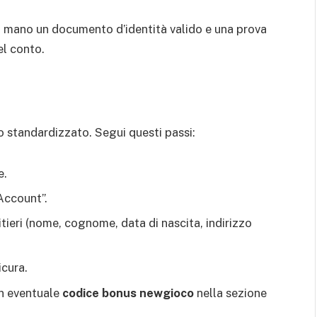
i mano un documento d’identità valido e una prova
el conto.
 standardizzato. Segui questi passi:
e.
Account”.
tieri (nome, cognome, data di nascita, indirizzo
cura.
un eventuale
codice bonus newgioco
nella sezione