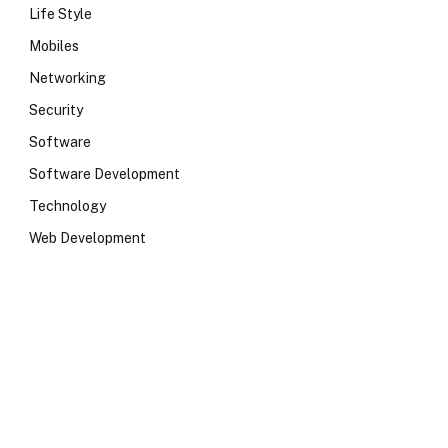
Life Style
Mobiles
Networking
Security
Software
Software Development
Technology
Web Development