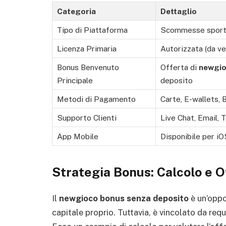
Categoria
Dettaglio
Tipo di Piattaforma
Scommesse sportiv
Licenza Primaria
Autorizzata (da ve
Bonus Benvenuto
Offerta di
newgio
Principale
deposito
Metodi di Pagamento
Carte, E-wallets, 
Supporto Clienti
Live Chat, Email, 
App Mobile
Disponibile per i
Strategia Bonus: Calcolo e O
Il
newgioco bonus senza deposito
è un’oppo
capitale proprio. Tuttavia, è vincolato da req