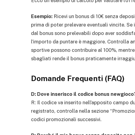
Ecco un esempio di calcolo per valutare l’offe
Esempio:
Ricevi un bonus di 10€ senza depos
prima di poter prelevare eventuali vincite. Se 
dal bonus sono prelevabili dopo aver soddisfatt
l’importo da puntare è maggiore. Controlla a
sportive possono contribuire al 100%, mentre 
sbagliati rende il bonus praticamente irraggiu
Domande Frequenti (FAQ)
D: Dove inserisco il codice bonus newgioco
R: Il codice va inserito nell’apposito campo du
registrato, controlla nella sezione “Promozion
codici promozionali successivi.