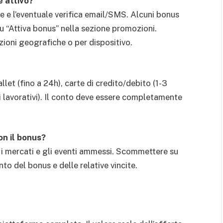
è attivo?
e e l’eventuale verifica email/SMS. Alcuni bonus
u “Attiva bonus” nella sezione promozioni.
izioni geografiche o per dispositivo.
let (fino a 24h), carte di credito/debito (1-3
ni lavorativi). Il conto deve essere completamente
on il bonus?
 i mercati e gli eventi ammessi. Scommettere su
o del bonus e delle relative vincite.