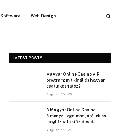
Software
Web Design
LATEST POSTS
Magyar Online Casino VIP
program: mit kínál és hogyan
csatlakozhatsz?
August 7, 2026
A Magyar Online Casino
élménye: izgalmas játékok és
megbízható kifizetések
August 7, 2026