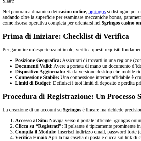
Share
Nel panorama dinamico dei
casino online
,
5gringos
si distingue per 
andando oltre la superficie per esaminare meccaniche bonus, parametri
come risorsa operativa completa per orientarsi nel
5gringos casino on
Prima di Iniziare: Checklist di Verifica
Per garantire un’esperienza ottimale, verifica questi requisiti fondamen
Posizione Geografica:
Assicurati di trovarti in una regione (come
Documenti Valid:
Avere a portata di mano un documento d’ident
Dispositivo Aggiornato:
Sia la versione desktop che mobile rich
Connessione Stabile:
Una connessione internet affidabile è cruci
Limiti di Budget:
Definisci i tuoi limiti di deposito e perdita p
Procedura di Registrazione: Un Processo 
La creazione di un account su
5gringos
è lineare ma richiede precisione
Accesso al Sito:
Naviga verso il portale ufficiale 5gringos onli
Clicca su “Registrati”:
Il pulsante è tipicamente prominente in 
Compila il Modulo:
Inserisci indirizzo email, password forte (
Verifica Email:
Apri la tua casella di posta e clicca sul link di