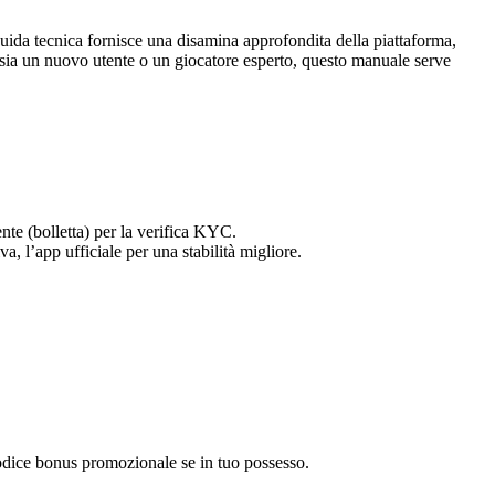
guida tecnica fornisce una disamina approfondita della piattaforma,
 sia un nuovo utente o un giocatore esperto, questo manuale serve
nte (bolletta) per la verifica KYC.
, l’app ufficiale per una stabilità migliore.
codice bonus promozionale se in tuo possesso.