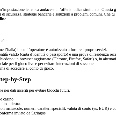
un’impostazione tematica audace e un’offerta ludica strutturata. Questa 
 di sicurezza, strategie bancarie e soluzioni a problemi comuni. Che tu
line
.
tali:
 l’Italia) in cui l’operatore è autorizzato a fornire i propri servizi.
ità valido (carta d’identità o passaporto) e una prova di residenza rece
iedono un browser aggiornato (Chrome, Firefox, Safari) o, in alternativa
ale per il gioco live e per evitare interruzioni di sessione.
rima di accedere al conto di gioco.
Step-by-Step
 nei dati inseriti per evitare blocchi futuri.
ne casino.
alto a destra.
con maiuscole, numeri, caratteri speciali), valuta di conto (es. EUR) e 
 conferma inviato da 5gringos.