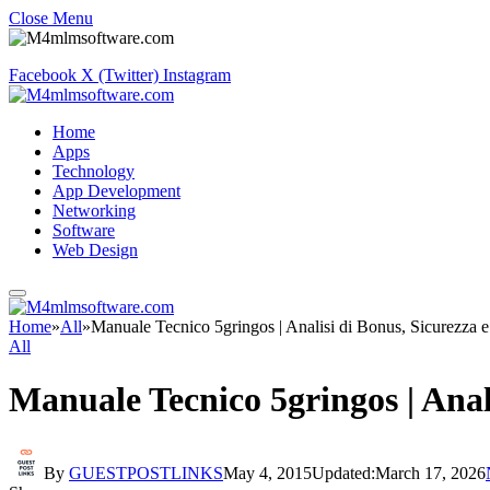
Close Menu
Facebook
X (Twitter)
Instagram
Home
Apps
Technology
App Development
Networking
Software
Web Design
Home
»
All
»
Manuale Tecnico 5gringos | Analisi di Bonus, Sicurezza e 
All
Manuale Tecnico 5gringos | Anali
By
GUESTPOSTLINKS
May 4, 2015
Updated:
March 17, 2026