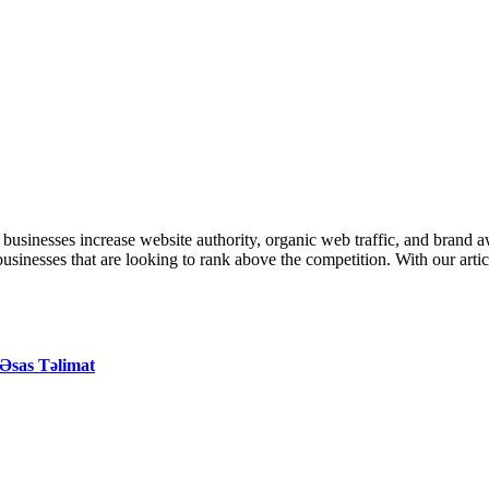
inesses increase website authority, organic web traffic, and brand 
r businesses that are looking to rank above the competition. With our art
Əsas Təlimat