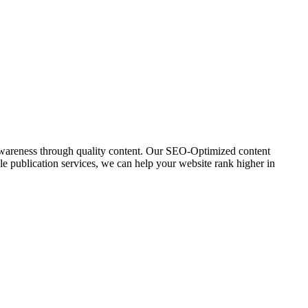
awareness through quality content. Our SEO-Optimized content
icle publication services, we can help your website rank higher in