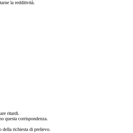
rne la redditività.
re ritardi.
ono questa corrispondenza.
 della richiesta di prelievo.