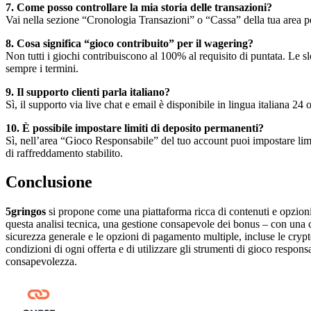
7. Come posso controllare la mia storia delle transazioni?
Vai nella sezione “Cronologia Transazioni” o “Cassa” della tua area per
8. Cosa significa “gioco contribuito” per il wagering?
Non tutti i giochi contribuiscono al 100% al requisito di puntata. Le 
sempre i termini.
9. Il supporto clienti parla italiano?
Sì, il supporto via live chat e email è disponibile in lingua italiana 24 
10. È possibile impostare limiti di deposito permanenti?
Sì, nell’area “Gioco Responsabile” del tuo account puoi impostare limit
di raffreddamento stabilito.
Conclusione
5gringos
si propone come una piattaforma ricca di contenuti e opzioni pe
questa analisi tecnica, una gestione consapevole dei bonus – con una
sicurezza generale e le opzioni di pagamento multiple, incluse le cryp
condizioni di ogni offerta e di utilizzare gli strumenti di gioco respon
consapevolezza.