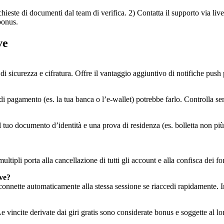
hieste di documenti dal team di verifica. 2) Contatta il supporto via live
bonus.
ve
olli di sicurezza e cifratura. Offre il vantaggio aggiuntivo di notifiche pu
di pagamento (es. la tua banca o l’e-wallet) potrebbe farlo. Controlla se
l tuo documento d’identità e una prova di residenza (es. bolletta non più
ipli porta alla cancellazione di tutti gli account e alla confisca dei fo
ive?
riconnette automaticamente alla stessa sessione se riaccedi rapidamente. I
 Le vincite derivate dai giri gratis sono considerate bonus e soggette al 