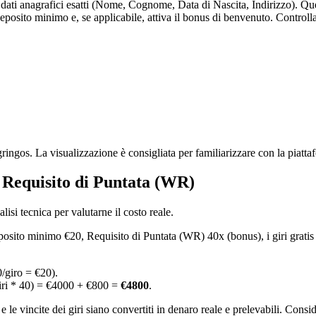
oi dati anagrafici esatti (Nome, Cognome, Data di Nascita, Indirizzo). Q
osito minimo e, se applicabile, attiva il bonus di benvenuto. Controlla 
ringos. La visualizzazione è consigliata per familiarizzare con la piatta
 Requisito di Puntata (WR)
si tecnica per valutarne il costo reale.
osito minimo €20, Requisito di Puntata (WR) 40x (bonus), i giri grati
/giro = €20).
iri * 40) = €4000 + €800 =
€4800
.
 vincite dei giri siano convertiti in denaro reale e prelevabili. Conside