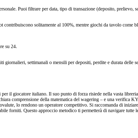
sonale. Puoi filtrare per data, tipo di transazione (deposito, prelievo, s
slot contribuiscono solitamente al 100%, mentre giochi da tavolo come b
ore su 24.
i giornalieri, settimanali o mensili per depositi, perdite e durata delle
r il giocatore italiano. Il suo punto di forza risiede nella vasta librer
 chiara comprensione della matematica del wagering – e una verifica KYC
tovalute, lo rendono un operatore competitivo. Si raccomanda di iniziar
sabile forniti. Questo approccio metodico ti permetterà di navigare tutte l