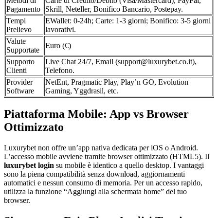
Metodi di
Carte di Credito/Debito (Visa/Mastercard), PayPal,
Pagamento
Skrill, Neteller, Bonifico Bancario, Postepay.
Tempi
EWallet: 0-24h; Carte: 1-3 giorni; Bonifico: 3-5 giorni
Prelievo
lavorativi.
Valute
Euro (€)
Supportate
Supporto
Live Chat 24/7, Email (support@luxurybet.co.it),
Clienti
Telefono.
Provider
NetEnt, Pragmatic Play, Play’n GO, Evolution
Software
Gaming, Yggdrasil, etc.
Piattaforma Mobile: App vs Browser
Ottimizzato
Luxurybet non offre un’app nativa dedicata per iOS o Android.
L’accesso mobile avviene tramite browser ottimizzato (HTML5). Il
luxurybet login
su mobile è identico a quello desktop. I vantaggi
sono la piena compatibilità senza download, aggiornamenti
automatici e nessun consumo di memoria. Per un accesso rapido,
utilizza la funzione “Aggiungi alla schermata home” del tuo
browser.