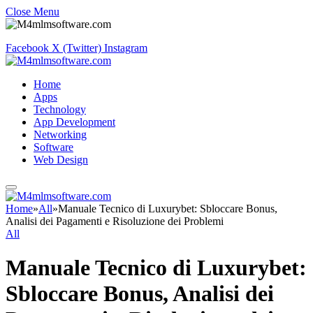
Close Menu
Facebook
X (Twitter)
Instagram
Home
Apps
Technology
App Development
Networking
Software
Web Design
Home
»
All
»
Manuale Tecnico di Luxurybet: Sbloccare Bonus,
Analisi dei Pagamenti e Risoluzione dei Problemi
All
Manuale Tecnico di Luxurybet:
Sbloccare Bonus, Analisi dei