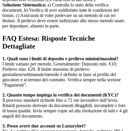
Soluzione Sistematica:
a) Controlla lo stato della verifica
documenti. b) Verifica di aver soddisfatto tutte le condizioni del
bonus. c) Assicurati di voler prelevare su un metodo di cui sei
titolare. Il prelievo deve essere indirizzato allo stesso metodo usato
per depositare, almeno in parte.
FAQ Estesa: Risposte Tecniche
Dettagliate
1. Quali sono i limiti di deposito e prelievo minimi/massimi?
I limiti variano per metodo. Generalmente: Deposito min. €10;
Prelievo min. €20. Il limite massimo di prelievo
giornaliero/settimanale/mensile è definito in base al profilo del
giocatore e ai termini del contratto. Verifica sempre nella sezione
“Pagamenti”.
2. Quanto tempo impiega la verifica dei documenti (KYC)?
Il processo standard richiede fino a 72 ore lavorative dall’invio.
Ritardi possono derivare da documenti illeggibili, incompleti o foto
di bassa qualità. Invia sempre copie ad alta risoluzione di tutti e 4 gli
angoli del documento.
3. Posso avere due account su Luxurybet?