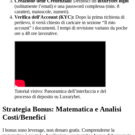
Creazione delle Credenziali:
Definisci un
luxurybet login
(solitamente l’email) e una password complessa (min. 8
caratteri, maiuscole, numeri).
Verifica dell’Account (KYC):
Dopo la prima richiesta di
prelievo, ti verrà chiesto di caricare in sezione “Il mio
account” i documenti. I tempi di revisione variano da poche
ore a 48 ore lavorative.
Tutorial visivo: Panoramica dell’interfaccia e del
processo di deposito su Luxurybet.
Strategia Bonus: Matematica e Analisi
Costi/Benefici
I bonus sono leverage, non denaro gratis. Comprenderne la