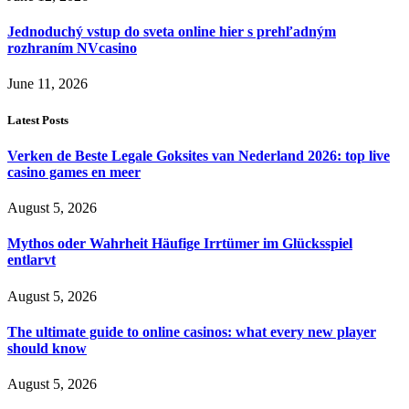
Jednoduchý vstup do sveta online hier s prehľadným
rozhraním NVcasino
June 11, 2026
Latest Posts
Verken de Beste Legale Goksites van Nederland 2026: top live
casino games en meer
August 5, 2026
Mythos oder Wahrheit Häufige Irrtümer im Glücksspiel
entlarvt
August 5, 2026
The ultimate guide to online casinos: what every new player
should know
August 5, 2026