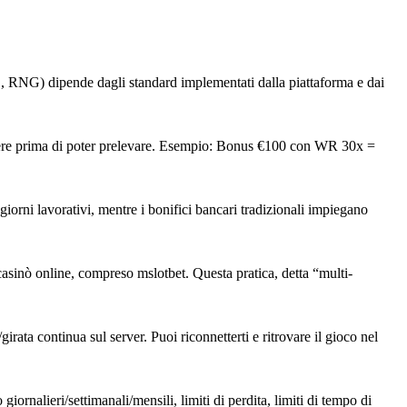
L, RNG) dipende dagli standard implementati dalla piattaforma e dai
ttere prima di poter prelevare. Esempio: Bonus €100 con WR 30x =
 giorni lavorativi, mentre i bonifici bancari tradizionali impiegano
casinò online, compreso mslotbet. Questa pratica, detta “multi-
ata continua sul server. Puoi riconnetterti e ritrovare il gioco nel
ornalieri/settimanali/mensili, limiti di perdita, limiti di tempo di