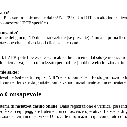
yer)?
oco. Può variare tipicamente dal 92% al 99%. Un RTP più alto indica, te
er conoscere l’RTP specifico.
 mancante?
e del gioco, l’ID della transazione (se presente). Contatta prima il supp
tazione che ha rilasciato la licenza al casinò.
 l’APK potrebbe essere scaricabile direttamente dal sito (è necessario a
 In alternativa, il sito ottimizzato per mobile (mobile web) funziona dir
 mio saldo?
levabile (salvo altri requisiti). Il “denaro bonus” è il fondo promozionale
I vincite derivate da puntate bonus vanno inizialmente ad incrementare 
o Consapevole
istema di
mslotbet casinò online
. Dalla registrazione e verifica, passan
tivo è stato equipaggiare l’utente con conoscenze operative. La scelta di 
azione e termini di servizio. Utilizza le informazioni qui contenute co