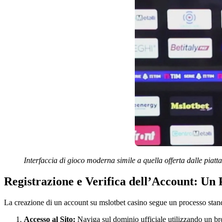
Interfaccia di gioco moderna simile a quella offerta dalle pia
Registrazione e Verifica dell’Account: Un 
La creazione di un account su mslotbet casino segue un processo standar
Accesso al Sito:
Naviga sul dominio ufficiale utilizzando un b