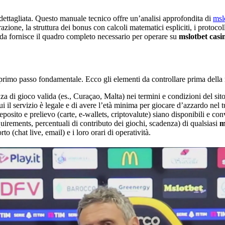
dettagliata. Questo manuale tecnico offre un’analisi approfondita di
msl
zione, la struttura dei bonus con calcoli matematici espliciti, i protocoll
da fornisce il quadro completo necessario per operare su
mslotbet casi
l primo passo fondamentale. Ecco gli elementi da controllare prima della 
za di gioco valida (es., Curaçao, Malta) nei termini e condizioni del sito
ui il servizio è legale e di avere l’età minima per giocare d’azzardo nel 
posito e prelievo (carte, e-wallets, criptovalute) siano disponibili e conv
irements, percentuali di contributo dei giochi, scadenza) di qualsiasi
m
o (chat live, email) e i loro orari di operatività.