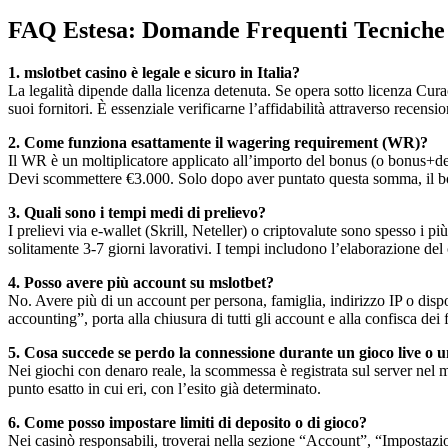
FAQ Estesa: Domande Frequenti Tecniche 
1. mslotbet casino è legale e sicuro in Italia?
La legalità dipende dalla licenza detenuta. Se opera sotto licenza Cu
suoi fornitori. È essenziale verificarne l’affidabilità attraverso recensi
2. Come funziona esattamente il wagering requirement (WR)?
Il WR è un moltiplicatore applicato all’importo del bonus (o bonus+
Devi scommettere €3.000. Solo dopo aver puntato questa somma, il bonu
3. Quali sono i tempi medi di prelievo?
I prelievi via e-wallet (Skrill, Neteller) o criptovalute sono spesso i p
solitamente 3-7 giorni lavorativi. I tempi includono l’elaborazione del
4. Posso avere più account su mslotbet?
No. Avere più di un account per persona, famiglia, indirizzo IP o dispo
accounting”, porta alla chiusura di tutti gli account e alla confisca dei 
5. Cosa succede se perdo la connessione durante un gioco live o
Nei giochi con denaro reale, la scommessa è registrata sul server nel m
punto esatto in cui eri, con l’esito già determinato.
6. Come posso impostare limiti di deposito o di gioco?
Nei casinò responsabili, troverai nella sezione “Account”, “Impostazioni