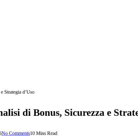
 e Strategia d’Uso
alisi di Bonus, Sicurezza e Strat
6
No Comments
10 Mins Read