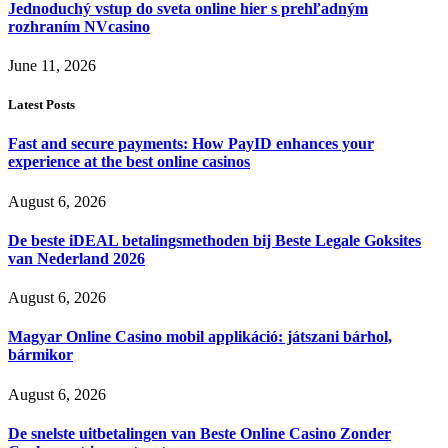
Jednoduchý vstup do sveta online hier s prehľadným
rozhraním NVcasino
June 11, 2026
Latest Posts
Fast and secure payments: How PayID enhances your
experience at the best online casinos
August 6, 2026
De beste iDEAL betalingsmethoden bij Beste Legale Goksites
van Nederland 2026
August 6, 2026
Magyar Online Casino mobil applikáció: játszani bárhol,
bármikor
August 6, 2026
De snelste uitbetalingen van Beste Online Casino Zonder