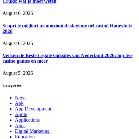
Cruks: wat je moet weten
August 6, 2026
Scopri le migliori promozioni di stagione nel casinò Honeybetz
2026
August 6, 2026
Verken de Beste Legale Goksites van Nederland 2026: top live
casino games en meer
August 5, 2026
Categories
News
Apk
App Development
Apple
Applications
Apps
Digital Marketing
Education