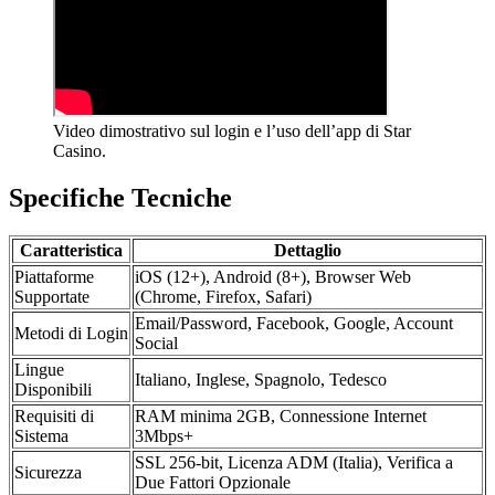
Video dimostrativo sul login e l’uso dell’app di Star
Casino.
Specifiche Tecniche
Caratteristica
Dettaglio
Piattaforme
iOS (12+), Android (8+), Browser Web
Supportate
(Chrome, Firefox, Safari)
Email/Password, Facebook, Google, Account
Metodi di Login
Social
Lingue
Italiano, Inglese, Spagnolo, Tedesco
Disponibili
Requisiti di
RAM minima 2GB, Connessione Internet
Sistema
3Mbps+
SSL 256-bit, Licenza ADM (Italia), Verifica a
Sicurezza
Due Fattori Opzionale