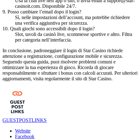
Usa la chat live nell’app o sito, o invia email a support@star-
casinoit.com. Disponibile 24/7.
9. Posso cambiare l’email dopo il login?
Sì, nelle impostazioni dell’account, ma potrebbe richiedere
una verifica aggiuntiva per sicurezza.
10. Quali giochi sono accessibili dopo il login?
Slot, tavoli da casinò live, scommesse sportive e altro. Filtra
per categoria nell’interfaccia.
In conclusione, padroneggiare il login di Star Casino richiede
attenzione a registrazione, configurazione mobile e sicurezza.
Seguendo questa guida, puoi risolvere problemi comuni e
ottimizzare la tua esperienza di gioco. Ricorda di giocare
responsabilmente e sfruttare i bonus con calcoli accurati. Per ulteriori
aggiornamenti, visita regolarmente il sito di Star Casino.
GUESTPOSTLINKS
Website
Facebook