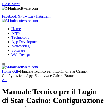
Close Menu
Facebook
X (Twitter)
Instagram
Home
Apps
Technology
App Development
Networking
Software
Web Design
Home
»
All
»
Manuale Tecnico per il Login di Star Casino:
Configurazione App, Sicurezza e Calcoli Bonus
All
Manuale Tecnico per il Login
di Star Casino: Configurazione