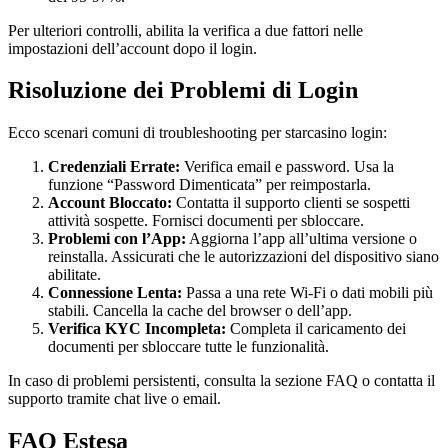
Per ulteriori controlli, abilita la verifica a due fattori nelle
impostazioni dell’account dopo il login.
Risoluzione dei Problemi di Login
Ecco scenari comuni di troubleshooting per starcasino login:
Credenziali Errate:
Verifica email e password. Usa la
funzione “Password Dimenticata” per reimpostarla.
Account Bloccato:
Contatta il supporto clienti se sospetti
attività sospette. Fornisci documenti per sbloccare.
Problemi con l’App:
Aggiorna l’app all’ultima versione o
reinstalla. Assicurati che le autorizzazioni del dispositivo siano
abilitate.
Connessione Lenta:
Passa a una rete Wi-Fi o dati mobili più
stabili. Cancella la cache del browser o dell’app.
Verifica KYC Incompleta:
Completa il caricamento dei
documenti per sbloccare tutte le funzionalità.
In caso di problemi persistenti, consulta la sezione FAQ o contatta il
supporto tramite chat live o email.
FAQ Estesa