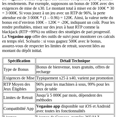
les rendements. Par exemple, supposons un bonus de 100€ avec des
exigences de mise de x30. Le montant total à miser est de 100€ * 30
= 3 000€. Si vous jouez à un jeu avec un RTP de 96%, la perte
attendue est de 3 000€ * (1 – 0.96) = 120€. Ainsi, la valeur nette du
bonus est d’environ 100€ – 120€ = -20€, indiquant un coût. Pour les
rendre profitables, misez sur des jeux à haut RTP comme la
blackjack (RTP ~99%) ou utilisez des stratégies de pari progressif.
La
Vegasino app
offre des outils de suivi pour monitorer ces calculs
en temps réel. Scénario : si vous gagnez 500€ avec le bonus,
assurez-vous de respecter les limites de retrait, souvent liées au
montant du dépôt initial.
Spécification
Détail Technique
Bonus de bienvenue, tours gratuits, offres de
Type de Bonus
recharge
Exigences de Mise
Typiquement x25 à x40, varient par promotion
RTP Moyen des
96% pour les machines à sous, 99% pour les
Jeux Éligibles
jeux de table
Jusqu’à 5 000€ par mois, dépendent des
Limites de Retrait
méthodes
Vegasino app
disponible sur iOS et Android
Compatibilité App
avec toutes les fonctionnalités