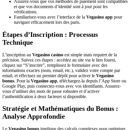
Assurez-vous que vos méthodes de paiement sont compatibles
et que vos documents d’identité sont à jour pour les
vérifications.
Familiarisez-vous avec l’interface de la
Vegasino app
pour
naviguer efficacement lors des paris.
Étapes d’Inscription : Processus
Technique
L’inscription au
Vegasino casino
est simple mais requiert de la
précision. Suivez ces étapes : accédez au site via le lien fourni,
cliquez sur “S’inscrire”, remplissez le formulaire avec des
informations exactes (nom, email, etc.), validez votre compte par
email, et effectuez un premier dépôt pour activer le
Vegasino
bonus
. Pour la
Vegasino app
, téléchargez-la depuis l’App Store ou
Google Play, puis connectez-vous avec vos identifiants. Assurez-
vous d’utiliser des mots de passe robustes et d’activer
l’authentification à deux facteurs si disponible.
Stratégie et Mathématiques du Bonus :
Analyse Approfondie
Le
Vegasino bonus
implique des calculs complexes pour optimiser