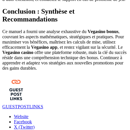
Conclusion : Synthèse et
Recommandations
Ce manuel a fourni une analyse exhaustive du
Vegasino bonus
,
couvrant les aspects mathématiques, stratégiques et pratiques. Pour
maximiser vos bénéfices, maîtrisez les calculs de mise, utilisez
efficacement la
Vegasino app
, et restez vigilant sur la sécurité. Le
Vegasino casino
offre une plateforme robuste, mais la clé du succès
réside dans une compréhension technique des bonus. Continuez à
apprendre et adaptez vos stratégies aux nouvelles promotions pour
des gains durables.
GUESTPOSTLINKS
Website
Facebook
X (Twitter)