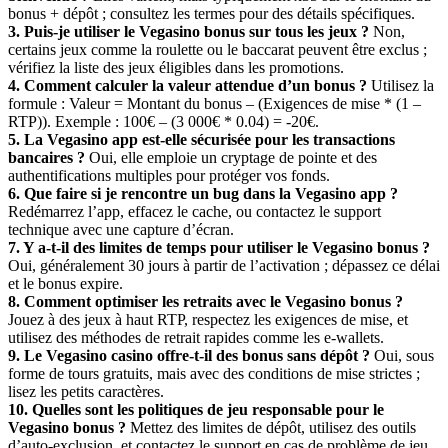
bonus + dépôt ; consultez les termes pour des détails spécifiques.
3. Puis-je utiliser le Vegasino bonus sur tous les jeux ?
Non,
certains jeux comme la roulette ou le baccarat peuvent être exclus ;
vérifiez la liste des jeux éligibles dans les promotions.
4. Comment calculer la valeur attendue d’un bonus ?
Utilisez la
formule : Valeur = Montant du bonus – (Exigences de mise * (1 –
RTP)). Exemple : 100€ – (3 000€ * 0.04) = -20€.
5. La Vegasino app est-elle sécurisée pour les transactions
bancaires ?
Oui, elle emploie un cryptage de pointe et des
authentifications multiples pour protéger vos fonds.
6. Que faire si je rencontre un bug dans la Vegasino app ?
Redémarrez l’app, effacez le cache, ou contactez le support
technique avec une capture d’écran.
7. Y a-t-il des limites de temps pour utiliser le Vegasino bonus ?
Oui, généralement 30 jours à partir de l’activation ; dépassez ce délai
et le bonus expire.
8. Comment optimiser les retraits avec le Vegasino bonus ?
Jouez à des jeux à haut RTP, respectez les exigences de mise, et
utilisez des méthodes de retrait rapides comme les e-wallets.
9. Le Vegasino casino offre-t-il des bonus sans dépôt ?
Oui, sous
forme de tours gratuits, mais avec des conditions de mise strictes ;
lisez les petits caractères.
10. Quelles sont les politiques de jeu responsable pour le
Vegasino bonus ?
Mettez des limites de dépôt, utilisez des outils
d’auto-exclusion, et contactez le support en cas de problème de jeu.