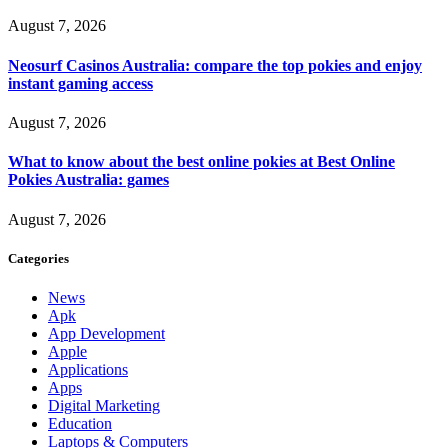
August 7, 2026
Neosurf Casinos Australia: compare the top pokies and enjoy
instant gaming access
August 7, 2026
What to know about the best online pokies at Best Online
Pokies Australia: games
August 7, 2026
Categories
News
Apk
App Development
Apple
Applications
Apps
Digital Marketing
Education
Laptops & Computers