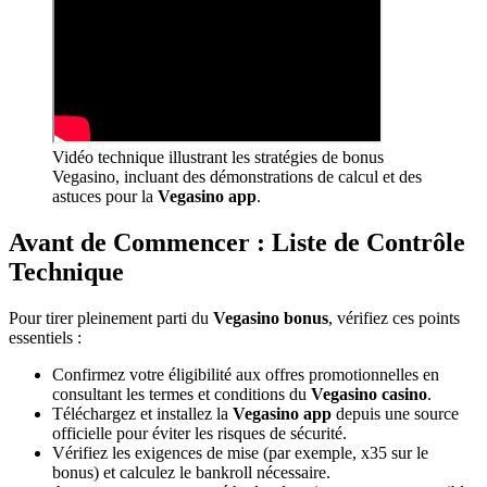
Vidéo technique illustrant les stratégies de bonus
Vegasino, incluant des démonstrations de calcul et des
astuces pour la
Vegasino app
.
Avant de Commencer : Liste de Contrôle
Technique
Pour tirer pleinement parti du
Vegasino bonus
, vérifiez ces points
essentiels :
Confirmez votre éligibilité aux offres promotionnelles en
consultant les termes et conditions du
Vegasino casino
.
Téléchargez et installez la
Vegasino app
depuis une source
officielle pour éviter les risques de sécurité.
Vérifiez les exigences de mise (par exemple, x35 sur le
bonus) et calculez le bankroll nécessaire.