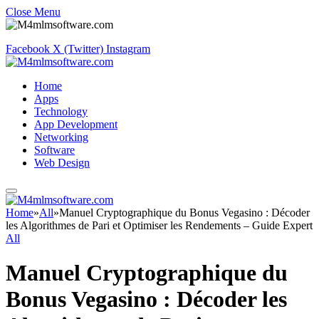
Close Menu
Facebook
X (Twitter)
Instagram
Home
Apps
Technology
App Development
Networking
Software
Web Design
Home
»
All
»
Manuel Cryptographique du Bonus Vegasino : Décoder
les Algorithmes de Pari et Optimiser les Rendements – Guide Expert
All
Manuel Cryptographique du
Bonus Vegasino : Décoder les