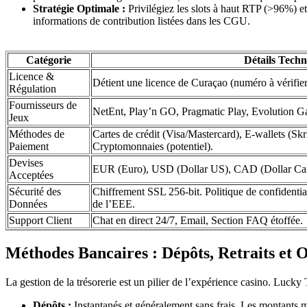
Stratégie Optimale :
Privilégiez les slots à haut RTP (>96%) et
informations de contribution listées dans les CGU.
Catégorie
Détails Techn
Licence &
Détient une licence de Curaçao (numéro à vérifier s
Régulation
Fournisseurs de
NetEnt, Play’n GO, Pragmatic Play, Evolution Ga
Jeux
Méthodes de
Cartes de crédit (Visa/Mastercard), E-wallets (Skr
Paiement
Cryptomonnaies (potentiel).
Devises
EUR (Euro), USD (Dollar US), CAD (Dollar Can
Acceptées
Sécurité des
Chiffrement SSL 256-bit. Politique de confidenti
Données
de l’EEE.
Support Client
Chat en direct 24/7, Email, Section FAQ étoffée.
Méthodes Bancaires : Dépôts, Retraits et 
La gestion de la trésorerie est un pilier de l’expérience casino. Lucky
Dépôts :
Instantanés et généralement sans frais. Les montants m