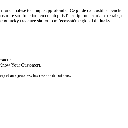
iert une analyse technique approfondie. Ce guide exhaustif se penche
truire son fonctionnement, depuis l’inscription jusqu’aux retraits, en
ameux
lucky treasure slot
ou par l’écosystème global du
lucky
rateur.
C (Know Your Customer).
r) et aux jeux exclus des contributions.