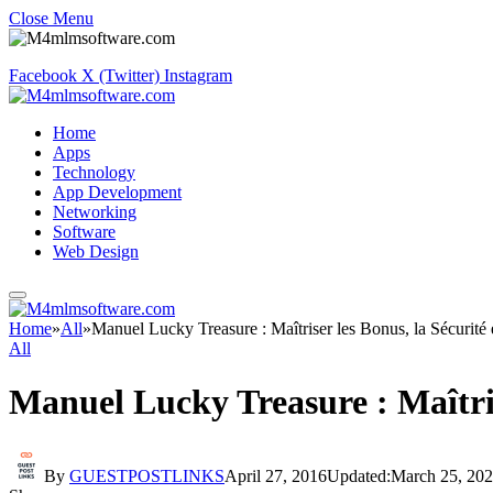
Close Menu
Facebook
X (Twitter)
Instagram
Home
Apps
Technology
App Development
Networking
Software
Web Design
Home
»
All
»
Manuel Lucky Treasure : Maîtriser les Bonus, la Sécurit
All
Manuel Lucky Treasure : Maîtris
By
GUESTPOSTLINKS
April 27, 2016
Updated:
March 25, 20