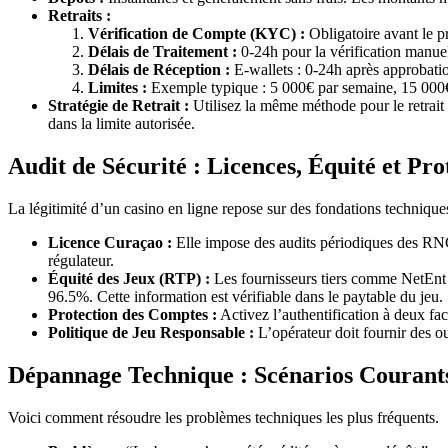
Retraits :
Vérification de Compte (KYC) :
Obligatoire avant le p
Délais de Traitement :
0-24h pour la vérification manuel
Délais de Réception :
E-wallets : 0-24h après approbatio
Limites :
Exemple typique : 5 000€ par semaine, 15 000€ p
Stratégie de Retrait :
Utilisez la même méthode pour le retrait 
dans la limite autorisée.
Audit de Sécurité : Licences, Équité et Pr
La légitimité d’un casino en ligne repose sur des fondations techniques
Licence Curaçao :
Elle impose des audits périodiques des RNG e
régulateur.
Équité des Jeux (RTP) :
Les fournisseurs tiers comme NetEnt 
96.5%. Cette information est vérifiable dans le paytable du jeu.
Protection des Comptes :
Activez l’authentification à deux fac
Politique de Jeu Responsable :
L’opérateur doit fournir des ou
Dépannage Technique : Scénarios Courants
Voici comment résoudre les problèmes techniques les plus fréquents.