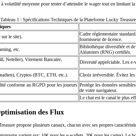
 à volatilité moyenne pour tenter d’atteindre le wager tout en limitant l
Tableau 1 : Spécifications Techniques de la Plateforme Lucky Treasure
iques
Cadre réglementaire standard,
ur le site).
fournisseur de licence.
Bibliothèque diversifiée et d
ming, etc.
Aléatoires (RNG) certifiés.
ill, Neteller), Virement Bancaire,
Diversité appréciable. Les e-w
adien), Cryptos (BTC, ETH, etc.).
Choix irréversible. Évitez les
alité conforme au RGPD pour les joueurs
Protège les données sensibles
de votre navigateur.
Le chat est le canal le plus e
Optimisation des Flux
 Treasure propose plusieurs canaux, chacun avec ses propres caractéristi
inimums varient (ex: 10€ pour les e-wallets, 20€ pour les cartes). Le bo