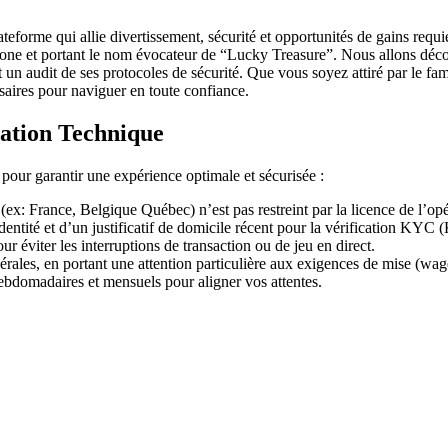
teforme qui allie divertissement, sécurité et opportunités de gains requ
one et portant le nom évocateur de “Lucky Treasure”. Nous allons décons
 un audit de ses protocoles de sécurité. Que vous soyez attiré par le f
saires pour naviguer en toute confiance.
cation Technique
s pour garantir une expérience optimale et sécurisée :
(ex: France, Belgique Québec) n’est pas restreint par la licence de l’opé
entité et d’un justificatif de domicile récent pour la vérification KY
 éviter les interruptions de transaction ou de jeu en direct.
ales, en portant une attention particulière aux exigences de mise (wage
hebdomadaires et mensuels pour aligner vos attentes.