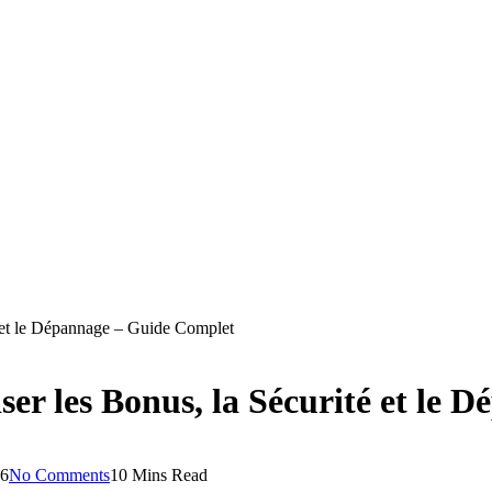
é et le Dépannage – Guide Complet
er les Bonus, la Sécurité et le
26
No Comments
10 Mins Read