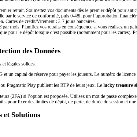
remier retrait. Soumettez vos documents dès le premier dépôt pour antici
le par le service de conformité, puis 0-48h pour l’approbation financièr
n. Cartes de crédit/Virement : 3-7 jours bancaires.
ar mois. Planifiez vos retraits en conséquence si vous réalisez un gai
que pour le dépôt lorsque c’est possible (notamment pour les cartes). Po
otection des Données
 et légales solides.
t un capital de réserve pour payer les joueurs. Le numéro de licence doi
ou Pragmatic Play publient les RTP de leurs jeux. Le
lucky treasure s
teurs (2FA) si l’option est proposée. Utilisez un mot de passe complexe 
tils pour fixer des limites de dépôt, de perte, de durée de session et un
 et Solutions