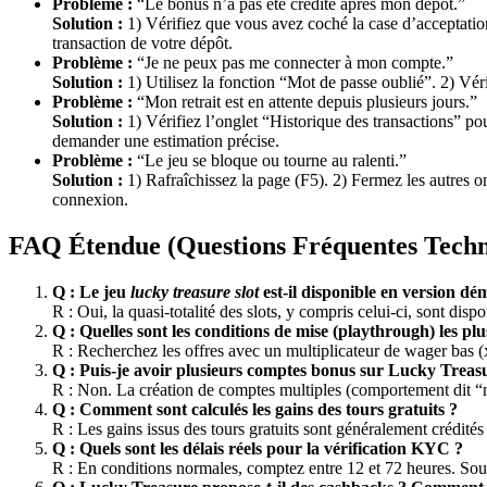
Problème :
“Le bonus n’a pas été crédité après mon dépôt.”
Solution :
1) Vérifiez que vous avez coché la case d’acceptatio
transaction de votre dépôt.
Problème :
“Je ne peux pas me connecter à mon compte.”
Solution :
1) Utilisez la fonction “Mot de passe oublié”. 2) Vér
Problème :
“Mon retrait est en attente depuis plusieurs jours.”
Solution :
1) Vérifiez l’onglet “Historique des transactions” p
demander une estimation précise.
Problème :
“Le jeu se bloque ou tourne au ralenti.”
Solution :
1) Rafraîchissez la page (F5). 2) Fermez les autres o
connexion.
FAQ Étendue (Questions Fréquentes Techn
Q : Le jeu
lucky treasure slot
est-il disponible en version dém
R : Oui, la quasi-totalité des slots, y compris celui-ci, sont dis
Q : Quelles sont les conditions de mise (playthrough) les pl
R : Recherchez les offres avec un multiplicateur de wager bas (
Q : Puis-je avoir plusieurs comptes bonus sur Lucky Treas
R : Non. La création de comptes multiples (comportement dit “mul
Q : Comment sont calculés les gains des tours gratuits ?
R : Les gains issus des tours gratuits sont généralement crédité
Q : Quels sont les délais réels pour la vérification KYC ?
R : En conditions normales, comptez entre 12 et 72 heures. Soum