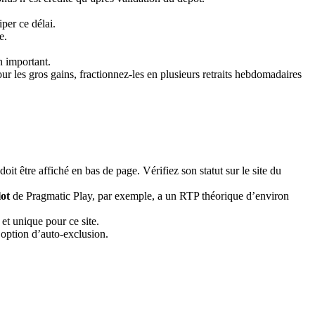
per ce délai.
e.
n important.
ur les gros gains, fractionnez-les en plusieurs retraits hebdomadaires
t être affiché en bas de page. Vérifiez son statut sur le site du
lot
de Pragmatic Play, par exemple, a un RTP théorique d’environ
et unique pour ce site.
e option d’auto-exclusion.