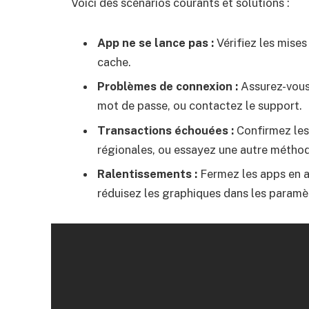
Voici des scénarios courants et solutions :
App ne se lance pas :
Vérifiez les mises
cache.
Problèmes de connexion :
Assurez-vous q
mot de passe, ou contactez le support.
Transactions échouées :
Confirmez les 
régionales, ou essayez une autre métho
Ralentissements :
Fermez les apps en a
réduisez les graphiques dans les paramè