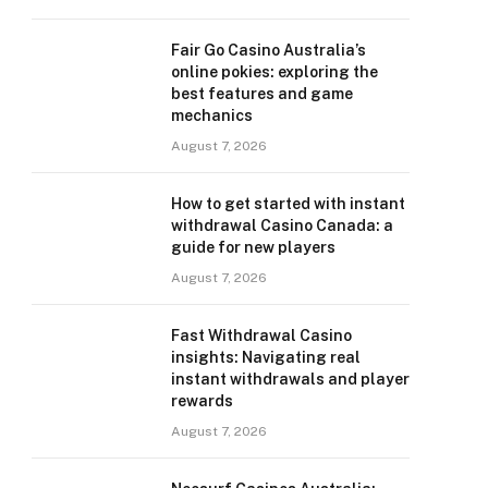
Fair Go Casino Australia’s
online pokies: exploring the
best features and game
mechanics
August 7, 2026
How to get started with instant
withdrawal Casino Canada: a
guide for new players
August 7, 2026
Fast Withdrawal Casino
insights: Navigating real
instant withdrawals and player
rewards
August 7, 2026