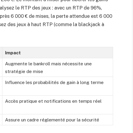
nalysez le RTP des jeux : avec un RTP de 96%,
rès 6 000 € de mises, la perte attendue est 6 000
lisez des jeux à haut RTP (comme la blackjack à
Impact
Augmente le bankroll mais nécessite une
stratégie de mise
Influence les probabilités de gain à long terme
Accès pratique et notifications en temps réel
Assure un cadre réglementé pour la sécurité