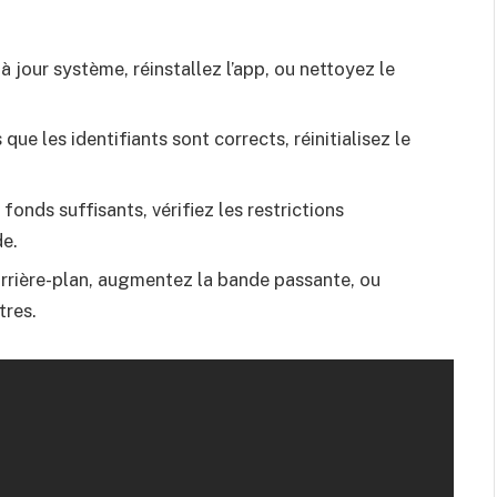
 à jour système, réinstallez l’app, ou nettoyez le
ue les identifiants sont corrects, réinitialisez le
fonds suffisants, vérifiez les restrictions
de.
rrière-plan, augmentez la bande passante, ou
tres.