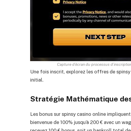
Capture d’écran du processus d’inscription
Une fois inscrit, explorez les offres de spin
initial.
Stratégie Mathématique de
Les bonus sur spinsy casino online impliquent
bienvenue de 100% jusqu’à 200 € avec un wage
recevez 100 € bonus, soit un bankroll total de