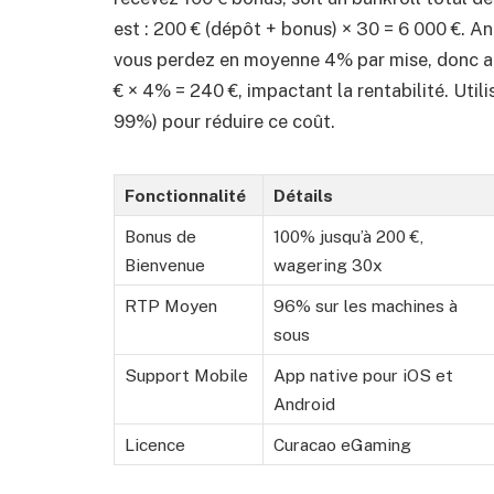
est : 200 € (dépôt + bonus) × 30 = 6 000 €. A
vous perdez en moyenne 4% par mise, donc ap
€ × 4% = 240 €, impactant la rentabilité. Uti
99%) pour réduire ce coût.
Fonctionnalité
Détails
Bonus de
100% jusqu’à 200 €,
Bienvenue
wagering 30x
RTP Moyen
96% sur les machines à
sous
Support Mobile
App native pour iOS et
Android
Licence
Curacao eGaming