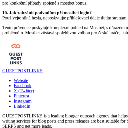
pro konkrétní případy spojené s mostbet bonus.
10. Jak zabránit podvodům při mostbet login?
Používejte silná hesla, neposkytujte přihlašovací údaje třetím stranám
Tento průvodce poskytuje komplexní pohled na Mostbet, s důrazem na
problémům. Mostbet zůstává spolehlivou volbou pro české hráče, nabí
GUESTPOSTLINKS
Website
Facebook
X (Twitter)
Pinterest
Instagram
LinkedIn
GUESTPOSTLINKS is a leading blogger outreach agency that helps bus
writing services for blog posts and press releases are best suitable fo
SERPS and get more leads.