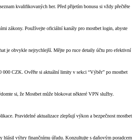
eznam kvalifikovaných her. Před přijetím bonusu si vždy přečtěte
ními zákony. Používejte oficiální kanály pro mostbet login, abyste
t je obvykle nejrychlejší. Mějte po ruce detaily účtu pro efektivní
 000 CZK. Ověřte si aktuální limity v sekci “Výběr” po mostbet
uvědomte si, že Mostbet může blokovat některé VPN služby.
plikace. Pravidelné aktualizace zlepšují výkon a bezpečnost mostbet
 aby hlásil výhry finančnímu úřadu. Konzultujte s daňovým poradcem