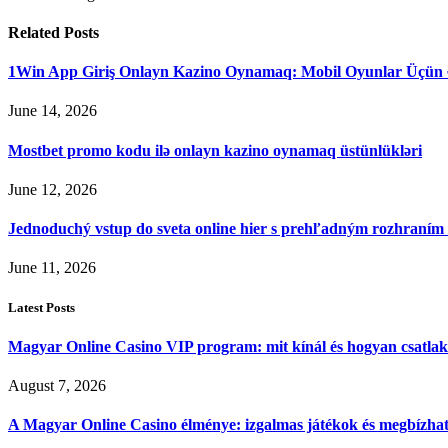
Related
Posts
1Win App Giriş Onlayn Kazino Oynamaq: Mobil Oyunlar Üçün 
June 14, 2026
Mostbet promo kodu ilə onlayn kazino oynamaq üstünlükləri
June 12, 2026
Jednoduchý vstup do sveta online hier s prehľadným rozhraním
June 11, 2026
Latest Posts
Magyar Online Casino VIP program: mit kínál és hogyan csatla
August 7, 2026
A Magyar Online Casino élménye: izgalmas játékok és megbízható