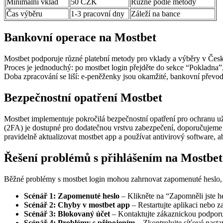
Minimální vklad
50 CZK
Různé podle metody
Čas výběru
1-3 pracovní dny
Záleží na bance
Bankovní operace na Mostbet
Mostbet podporuje různé platební metody pro vklady a výběry v Česku.
Proces je jednoduchý: po mostbet login přejděte do sekce “Pokladna”
Doba zpracování se liší: e-peněženky jsou okamžité, bankovní převody 
Bezpečnostní opatření Mostbet
Mostbet implementuje pokročilá bezpečnostní opatření pro ochranu už
(2FA) je dostupné pro dodatečnou vrstvu zabezpečení, doporučujeme je
pravidelně aktualizovat mostbet app a používat antivirový software, a
Řešení problémů s přihlášením na Mostbet
Běžné problémy s mostbet login mohou zahrnovat zapomenuté heslo, c
Scénář 1: Zapomenuté heslo
– Klikněte na “Zapomněli jste hes
Scénář 2: Chyby v mostbet app
– Restartujte aplikaci nebo za
Scénář 3: Blokovaný účet
– Kontaktujte zákaznickou podporu 
Scénář 4: Problémy s připojením
– Zkontrolujte síťové nasta