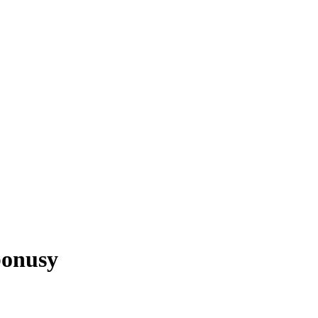
bonusy