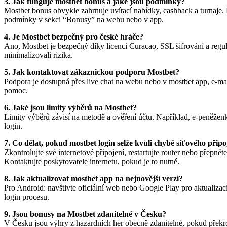
3. Jak funguje mostbet bonus a jaké jsou podmínky?
Mostbet bonus obvykle zahrnuje uvítací nabídky, cashback a turnaje.
podmínky v sekci “Bonusy” na webu nebo v app.
4. Je Mostbet bezpečný pro české hráče?
Ano, Mostbet je bezpečný díky licenci Curacao, SSL šifrování a regulac
minimalizovali rizika.
5. Jak kontaktovat zákaznickou podporu Mostbet?
Podpora je dostupná přes live chat na webu nebo v mostbet app, e-mail 
pomoc.
6. Jaké jsou limity výběrů na Mostbet?
Limity výběrů závisí na metodě a ověření účtu. Například, e-peněže
login.
7. Co dělat, pokud mostbet login selže kvůli chybě síťového připo
Zkontrolujte své internetové připojení, restartujte router nebo přep
Kontaktujte poskytovatele internetu, pokud je to nutné.
8. Jak aktualizovat mostbet app na nejnovější verzi?
Pro Android: navštivte oficiální web nebo Google Play pro aktualizac
login procesu.
9. Jsou bonusy na Mostbet zdanitelné v Česku?
V Česku jsou výhry z hazardních her obecně zdanitelné, pokud překro