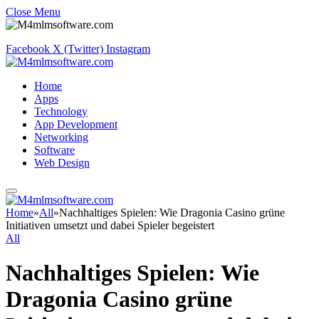
Close Menu
Facebook
X (Twitter)
Instagram
Home
Apps
Technology
App Development
Networking
Software
Web Design
Home
»
All
»
Nachhaltiges Spielen: Wie Dragonia Casino grüne
Initiativen umsetzt und dabei Spieler begeistert
All
Nachhaltiges Spielen: Wie
Dragonia Casino grüne