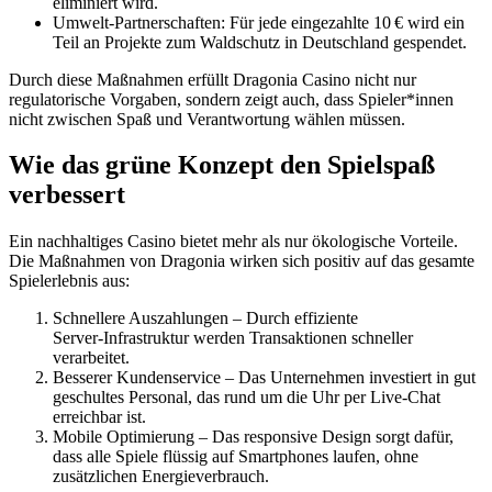
eliminiert wird.
Umwelt‑Partnerschaften: Für jede eingezahlte 10 € wird ein
Teil an Projekte zum Waldschutz in Deutschland gespendet.
Durch diese Maßnahmen erfüllt Dragonia Casino nicht nur
regulatorische Vorgaben, sondern zeigt auch, dass Spieler*innen
nicht zwischen Spaß und Verantwortung wählen müssen.
Wie das grüne Konzept den Spielspaß
verbessert
Ein nachhaltiges Casino bietet mehr als nur ökologische Vorteile.
Die Maßnahmen von Dragonia wirken sich positiv auf das gesamte
Spielerlebnis aus:
Schnellere Auszahlungen – Durch effiziente
Server‑Infrastruktur werden Transaktionen schneller
verarbeitet.
Besserer Kundenservice – Das Unternehmen investiert in gut
geschultes Personal, das rund um die Uhr per Live‑Chat
erreichbar ist.
Mobile Optimierung – Das responsive Design sorgt dafür,
dass alle Spiele flüssig auf Smartphones laufen, ohne
zusätzlichen Energieverbrauch.