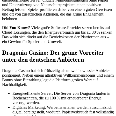
energieeffiziente Server, digitale Marketingstrategien ohne Papier
und Unterstützung von Naturschutzprojekten einen positiven
Beitrag leisten. Spieler profitieren dabei von einem guten Gewissen
und oft von zusätzlichen Aktionen, die das grüne Engagement
belohnen.
Did You Know?
Viele große Software‑Provider setzen bereits auf
Cloud‑Lösungen, die den Energieverbrauch um bis zu 30 % senken.
Das wirkt sich direkt auf die Betriebskosten der Plattformen aus –
ein Gewinn für Spieler und Umwelt.
Dragonia Casino: Der grüne Vorreiter
unter den deutschen Anbietern
Dragonia Casino hat sich frühzeitig als umweltbewusster Anbieter
positioniert. Neben einem attraktiven Willkommensbonus und einem
Bonus ohne Einzahlung legt die Plattform großen Wert auf
Nachhaltigkeit.
Energieeffiziente Server: Die Server von Dragonia laufen in
Rechenzentren, die zu 100 % mit erneuerbarer Energie
versorgt werden.
Digitales Marketing: Werbematerialien werden ausschließlich
digital bereitgestellt, wodurch Papierverbrauch fast vollständig