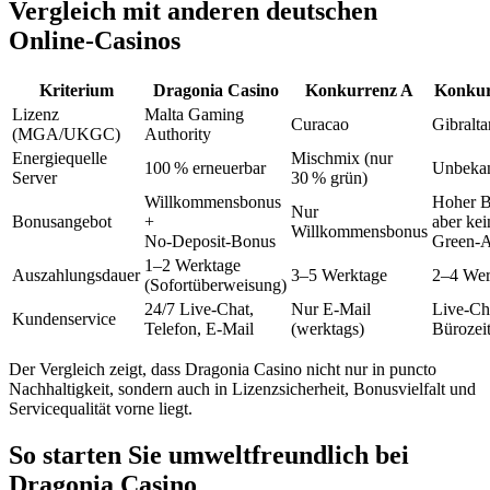
Vergleich mit anderen deutschen
Online‑Casinos
Kriterium
Dragonia Casino
Konkurrenz A
Konkur
Lizenz
Malta Gaming
Curacao
Gibralta
(MGA/UKGC)
Authority
Energiequelle
Mischmix (nur
100 % erneuerbar
Unbeka
Server
30 % grün)
Willkommensbonus
Hoher B
Nur
Bonusangebot
+
aber kei
Willkommensbonus
No‑Deposit‑Bonus
Green‑A
1–2 Werktage
Auszahlungsdauer
3–5 Werktage
2–4 Wer
(Sofortüberweisung)
24/7 Live‑Chat,
Nur E‑Mail
Live‑Ch
Kundenservice
Telefon, E‑Mail
(werktags)
Bürozei
Der Vergleich zeigt, dass Dragonia Casino nicht nur in puncto
Nachhaltigkeit, sondern auch in Lizenzsicherheit, Bonusvielfalt und
Servicequalität vorne liegt.
So starten Sie umweltfreundlich bei
Dragonia Casino