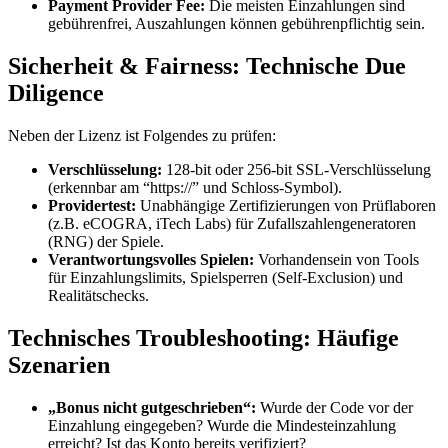
Payment Provider Fee:
Die meisten Einzahlungen sind
gebührenfrei, Auszahlungen können gebührenpflichtig sein.
Sicherheit & Fairness: Technische Due
Diligence
Neben der Lizenz ist Folgendes zu prüfen:
Verschlüsselung:
128-bit oder 256-bit SSL-Verschlüsselung
(erkennbar am “https://” und Schloss-Symbol).
Providertest:
Unabhängige Zertifizierungen von Prüflaboren
(z.B. eCOGRA, iTech Labs) für Zufallszahlengeneratoren
(RNG) der Spiele.
Verantwortungsvolles Spielen:
Vorhandensein von Tools
für Einzahlungslimits, Spielsperren (Self-Exclusion) und
Realitätschecks.
Technisches Troubleshooting: Häufige
Szenarien
„Bonus nicht gutgeschrieben“:
Wurde der Code vor der
Einzahlung eingegeben? Wurde die Mindesteinzahlung
erreicht? Ist das Konto bereits verifiziert?