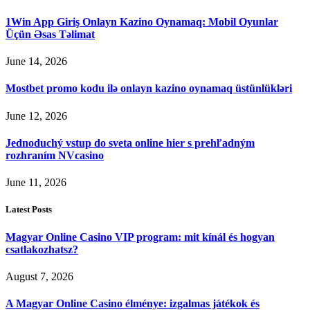
1Win App Giriş Onlayn Kazino Oynamaq: Mobil Oyunlar
Üçün Əsas Təlimat
June 14, 2026
Mostbet promo kodu ilə onlayn kazino oynamaq üstünlükləri
June 12, 2026
Jednoduchý vstup do sveta online hier s prehľadným
rozhraním NVcasino
June 11, 2026
Latest Posts
Magyar Online Casino VIP program: mit kínál és hogyan
csatlakozhatsz?
August 7, 2026
A Magyar Online Casino élménye: izgalmas játékok és