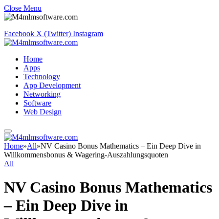
Close Menu
Facebook
X (Twitter)
Instagram
Home
Apps
Technology
App Development
Networking
Software
Web Design
Home
»
All
»
NV Casino Bonus Mathematics – Ein Deep Dive in
Willkommensbonus & Wagering-Auszahlungsquoten
All
NV Casino Bonus Mathematics
– Ein Deep Dive in