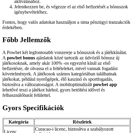
aktiválásához.
Jelentkezzen be, és végezze el az első befizetését a bónuszok
igénybevételéhez.
Fontos, hogy valós adatokat használjon a sima pénzügyi tranzakciók
érdekében.
Főbb Jellemzők
A Powbet két legfontosabb vonzereje a bónuszok és a játékkínálat.
A
powbet bonus
ajánlatok közé tartozik az üdvözlő bónusz új
játékosoknak, amely akár 100% -os egyezést kínál az első
befizetésre, de olvassa el a feltételeket, mivel vannak fogadási
követelmények. A játékosok számos kategóriában találhatnak
játékokat, például nyerőgépek, élő kaszinó és sportfogadás,
biztosítva a változatosságot. A mobiloptimalizált
powbet app
lehetővé teszi a játékot bárhol, gyors betöltési idővel és
felhasználóbarát felülettel.
Gyors Specifikációk
Kategória
Részletek
Curacao-i licenc, biztosítva a szabályozott
Licenc