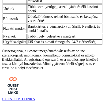
működést
Több ezer nyerőgép, asztali játék és élő kaszinó
Játékok
opció
Üdvözlő bónusz, reload bónuszok, és készpénz-
Bónuszok
visszatérítés
Bankkártya, e-pénztárcák (pl. Skrill, Neteller), és
Fizetési módok
banki átutalás
Nyelvek
Több nyelv, beleértve a magyart
Ügyfélszolgálat
Élő chat és e-mail támogatás, 24/7 elérhetőség
Összefoglalva, a Powbet megbízható választás az online
szerencsejáték rajongóinak, kiemelkedő bónuszokkal és átfogó
játékkínálattal. A regisztráció egyszerű, és a mobilos app lehetővé
teszi a könnyű hozzáférést. Mindig játszon felelősségteljesen, és
tartsa be a helyi törvényeket.
GUESTPOSTLINKS