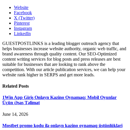
Website
Facebook
X (Twitter)
Pinterest
Instagram
LinkedIn
GUESTPOSTLINKS is a leading blogger outreach agency that
helps businesses increase website authority, organic web traffic, and
brand awareness through quality content. Our SEO-Optimized
content writing services for blog posts and press releases are best
suitable for businesses that are looking to rank above the
competition. With our article publication services, we can help your
website rank higher in SERPS and get more leads.
Related
Posts
1Win App Giriş Onlayn Kazino Oynamaq: Mobil Oyunlar
Üçün Əsas Təlimat
June 14, 2026
Mostbet promo kodu ilə onlayn kazino oynamaq üstünlükləri