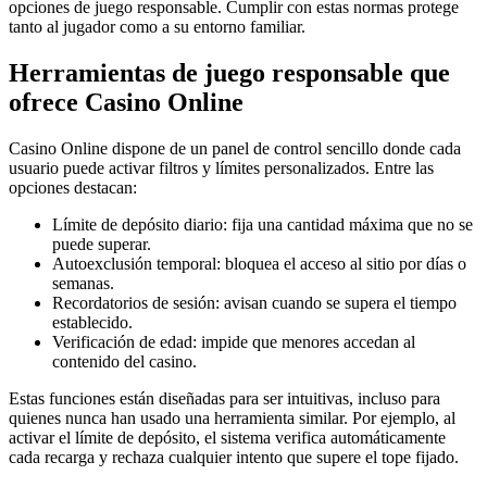
opciones de juego responsable. Cumplir con estas normas protege
tanto al jugador como a su entorno familiar.
Herramientas de juego responsable que
ofrece Casino Online
Casino Online dispone de un panel de control sencillo donde cada
usuario puede activar filtros y límites personalizados. Entre las
opciones destacan:
Límite de depósito diario: fija una cantidad máxima que no se
puede superar.
Autoexclusión temporal: bloquea el acceso al sitio por días o
semanas.
Recordatorios de sesión: avisan cuando se supera el tiempo
establecido.
Verificación de edad: impide que menores accedan al
contenido del casino.
Estas funciones están diseñadas para ser intuitivas, incluso para
quienes nunca han usado una herramienta similar. Por ejemplo, al
activar el límite de depósito, el sistema verifica automáticamente
cada recarga y rechaza cualquier intento que supere el tope fijado.