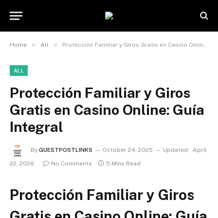
»
»
Home
All
Protección Familiar y Giros Gratis en Casino Online: Guía Integral
ALL
Protección Familiar y Giros
Gratis en Casino Online: Guía
Integral
By
GUESTPOSTLINKS
October 24, 2025
Updated:
April
22, 2026
No Comments
5 Mins Read
Protección Familiar y Giros
Gratis en Casino Online: Guía