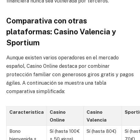
financiera nunca sea vulnerada por terceros.
Comparativa con otras
plataformas: Casino Valencia y
Sportium
Aunque existen varios operadores en el mercado
español, Casino Online destaca por combinar
protección familiar con generosos giros gratis y pagos
ágiles. A continuación se muestra una tabla
comparativa simplificada:
Característica
Casino
Casino
Sport
Online
Valencia
Bono
Sí (hasta 100 €
Sí (hasta 80 €)
Sí (has
bienvenida +
+ 50 giros)
70 €)