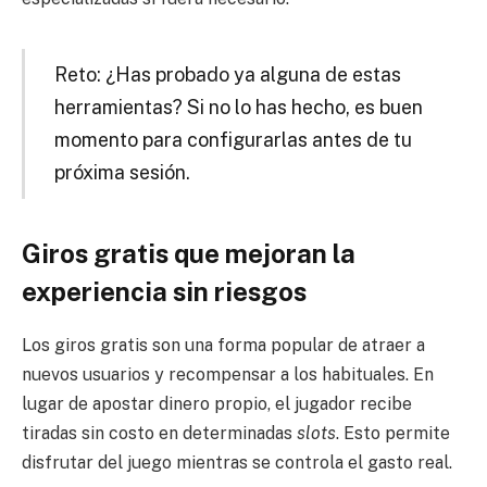
Reto: ¿Has probado ya alguna de estas
herramientas? Si no lo has hecho, es buen
momento para configurarlas antes de tu
próxima sesión.
Giros gratis que mejoran la
experiencia sin riesgos
Los giros gratis son una forma popular de atraer a
nuevos usuarios y recompensar a los habituales. En
lugar de apostar dinero propio, el jugador recibe
tiradas sin costo en determinadas
slots
. Esto permite
disfrutar del juego mientras se controla el gasto real.