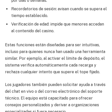
por días o semanas.
Recordatorios de sesión: avisan cuando se supera el
tiempo establecido.
Verificación de edad: impide que menores accedan
al contenido del casino.
Estas funciones están diseñadas para ser intuitivas,
incluso para quienes nunca han usado una herramienta
similar. Por ejemplo, al activar el límite de depósito, el
sistema verifica automáticamente cada recarga y
rechaza cualquier intento que supere el tope fijado.
Los jugadores también pueden solicitar ayuda a través
del chat en vivo o del correo electrónico del soporte
técnico. El equipo está capacitado para ofrecer
consejos personalizados y derivar a organizaciones
especializadas si fuera necesario.