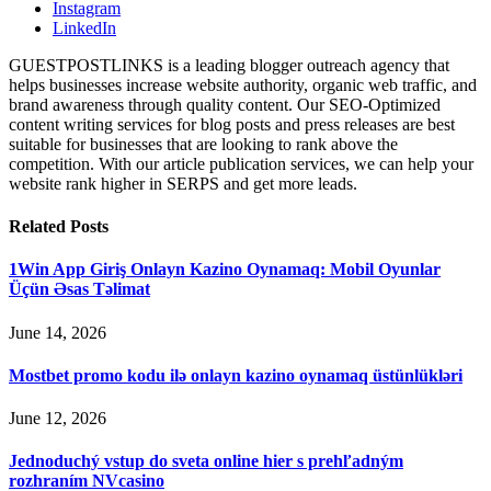
Instagram
LinkedIn
GUESTPOSTLINKS is a leading blogger outreach agency that
helps businesses increase website authority, organic web traffic, and
brand awareness through quality content. Our SEO-Optimized
content writing services for blog posts and press releases are best
suitable for businesses that are looking to rank above the
competition. With our article publication services, we can help your
website rank higher in SERPS and get more leads.
Related
Posts
1Win App Giriş Onlayn Kazino Oynamaq: Mobil Oyunlar
Üçün Əsas Təlimat
June 14, 2026
Mostbet promo kodu ilə onlayn kazino oynamaq üstünlükləri
June 12, 2026
Jednoduchý vstup do sveta online hier s prehľadným
rozhraním NVcasino