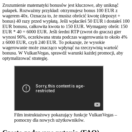
Zrozumienie matematyki bonusów jest kluczowe, aby uniknąć
pułapek. Rozważmy przykład: otrzymujesz bonus 100 EUR z
wagerem 40x. Oznacza to, że musisz obrócić kwotę (depozyt +
bonus) 40 razy przed wypłatą. Jeśli wpłaciłeś 50 EUR i dostałeś 100
EUR bonusu, całkowita kwota to 150 EUR. Wymagany obrót: 150
EUR * 40 = 6000 EUR. Jeśli średni RTP (zwrot do gracza) gier
wynosi 96%, oczekiwana strata podczas wagerowania to około 4%
z 6000 EUR, czyli 240 EUR. To pokazuje, że wysokie
wagerowanie może znacząco wpłynąć na rzeczywistą wartość
bonusu. W VulkanVegas, sprawdź warunki każdej promocji, aby
optymalizować strategię.
Film instruktażowy pokazujący funkcje VulkanVegas –
pomocny dla nowych użytkowników.