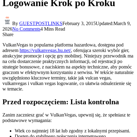
Logowanie Krok po Kroku
By
GUESTPOSTLINKS
February 3, 2015
Updated:
March 9,
2026
No Comments
4 Mins Read
Share
VulkanVegas to popularna platforma hazardowa, dostępna pod
adresem
https://vulkanvegas.hu.net/
, oferująca szeroki wybór gier,
atrakcyjne promocje i opcję gry mobilnej. Niniejszy przewodnik ma
na celu dostarczenie praktycznych informacji, od rejestracji po
strategie bonusowe, z naciskiem na aspekty techniczne, aby pomóc
graczom w efektywnym korzystaniu z serwisu. W tekście naturalnie
uwzględniono kluczowe terminy, takie jak vulcan vegas,
vulkanvegas i vulkan vegas logowanie, co ułatwia odnalezienie się
w temacie.
Przed rozpoczęciem: Lista kontrolna
Zanim zaczniesz grać w VulkanVegas, upewnij się, że spełniasz te
podstawowe wymagania:
Wiek co najmniej 18 lat lub zgodny z lokalnymi przepisami.
Dostęp do stabilnego połączenia internetowego.