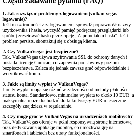
Często zadawane pytania (FAQ)
1. Jak rozwiązać problemy z logowaniem (vulkan vegas
logowanie)?
Jeśli masz trudności z zalogowaniem, sprawdź poprawność nazwy
użytkownika i hasła, wyczyść pamięć podręczną przeglądarki lub
spróbuj zresetować hasło przez opcję „Zapomniałem hasła”. Jeśli
problem persists, skontaktuj się z obsługą klienta.
2. Czy VulkanVegas jest bezpieczne?
Tak, VulkanVegas używa szyfrowania SSL do ochrony danych i
posiada licencję Curacao, co zapewnia podstawowy poziom
bezpieczeństwa. Zaleca się jednak zawsze grać odpowiedzialnie i
weryfikować konto.
3. Jakie są limity wypłat w VulkanVegas?
Limity wypłat mogą się różnić w zależności od metody płatności i
statusu konta. Standardowo, minimalna wypłata to około 10 EUR, a
maksymalna może dochodzić do kilku tysięcy EUR miesięcznie –
szczegóły znajdziesz w regulaminie.
4. Czy mogę grać w VulkanVegas na urządzeniach mobilnych?
Tak, VulkanVegas oferuje w pełni responsywną stronę internetową
oraz dedykowaną aplikację mobilną, co umożliwia grę na
smartfonach i tabletach bez utraty funkcjonalności.