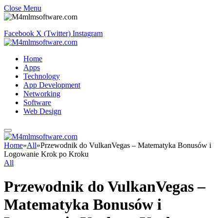
Close Menu
Facebook
X (Twitter)
Instagram
Home
Apps
Technology
App Development
Networking
Software
Web Design
Home
»
All
»
Przewodnik do VulkanVegas – Matematyka Bonusów i
Logowanie Krok po Kroku
All
Przewodnik do VulkanVegas –
Matematyka Bonusów i