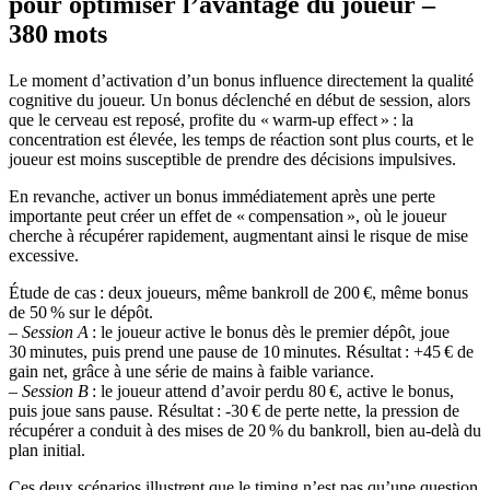
pour optimiser l’avantage du joueur –
380 mots
Le moment d’activation d’un bonus influence directement la qualité
cognitive du joueur. Un bonus déclenché en début de session, alors
que le cerveau est reposé, profite du « warm‑up effect » : la
concentration est élevée, les temps de réaction sont plus courts, et le
joueur est moins susceptible de prendre des décisions impulsives.
En revanche, activer un bonus immédiatement après une perte
importante peut créer un effet de « compensation », où le joueur
cherche à récupérer rapidement, augmentant ainsi le risque de mise
excessive.
Étude de cas : deux joueurs, même bankroll de 200 €, même bonus
de 50 % sur le dépôt.
–
Session A
: le joueur active le bonus dès le premier dépôt, joue
30 minutes, puis prend une pause de 10 minutes. Résultat : +45 € de
gain net, grâce à une série de mains à faible variance.
–
Session B
: le joueur attend d’avoir perdu 80 €, active le bonus,
puis joue sans pause. Résultat : -30 € de perte nette, la pression de
récupérer a conduit à des mises de 20 % du bankroll, bien au‑delà du
plan initial.
Ces deux scénarios illustrent que le timing n’est pas qu’une question