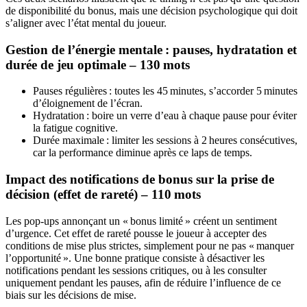
de disponibilité du bonus, mais une décision psychologique qui doit
s’aligner avec l’état mental du joueur.
Gestion de l’énergie mentale : pauses, hydratation et
durée de jeu optimale – 130 mots
Pauses régulières : toutes les 45 minutes, s’accorder 5 minutes
d’éloignement de l’écran.
Hydratation : boire un verre d’eau à chaque pause pour éviter
la fatigue cognitive.
Durée maximale : limiter les sessions à 2 heures consécutives,
car la performance diminue après ce laps de temps.
Impact des notifications de bonus sur la prise de
décision (effet de rareté) – 110 mots
Les pop‑ups annonçant un « bonus limité » créent un sentiment
d’urgence. Cet effet de rareté pousse le joueur à accepter des
conditions de mise plus strictes, simplement pour ne pas « manquer
l’opportunité ». Une bonne pratique consiste à désactiver les
notifications pendant les sessions critiques, ou à les consulter
uniquement pendant les pauses, afin de réduire l’influence de ce
biais sur les décisions de mise.