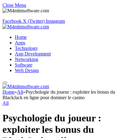
Close Menu
Facebook
X (Twitter)
Instagram
Home
Apps
Technology
App Development
Networking
Software
Web Design
Home
»
All
»
Psychologie du joueur : exploiter les bonus du
BlackJack en ligne pour dominer le casino
All
Psychologie du joueur :
exploiter les bonus du