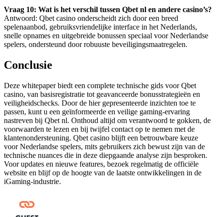
Vraag 10: Wat is het verschil tussen Qbet nl en andere casino’s?
Antwoord: Qbet casino onderscheidt zich door een breed
spelenaanbod, gebruiksvriendelijke interface in het Nederlands,
snelle opnames en uitgebreide bonussen speciaal voor Nederlandse
spelers, ondersteund door robuuste beveiligingsmaatregelen.
Conclusie
Deze whitepaper biedt een complete technische gids voor Qbet
casino, van basisregistratie tot geavanceerde bonusstrategieën en
veiligheidschecks. Door de hier gepresenteerde inzichten toe te
passen, kunt u een geïnformeerde en veilige gaming-ervaring
nastreven bij Qbet nl. Onthoud altijd om verantwoord te gokken, de
voorwaarden te lezen en bij twijfel contact op te nemen met de
klantenondersteuning. Qbet casino blijft een betrouwbare keuze
voor Nederlandse spelers, mits gebruikers zich bewust zijn van de
technische nuances die in deze diepgaande analyse zijn besproken.
Voor updates en nieuwe features, bezoek regelmatig de officiële
website en blijf op de hoogte van de laatste ontwikkelingen in de
iGaming-industrie.