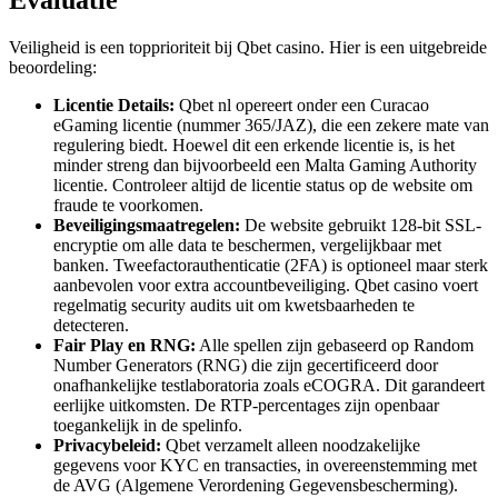
Veiligheid is een topprioriteit bij Qbet casino. Hier is een uitgebreide
beoordeling:
Licentie Details:
Qbet nl opereert onder een Curacao
eGaming licentie (nummer 365/JAZ), die een zekere mate van
regulering biedt. Hoewel dit een erkende licentie is, is het
minder streng dan bijvoorbeeld een Malta Gaming Authority
licentie. Controleer altijd de licentie status op de website om
fraude te voorkomen.
Beveiligingsmaatregelen:
De website gebruikt 128-bit SSL-
encryptie om alle data te beschermen, vergelijkbaar met
banken. Tweefactorauthenticatie (2FA) is optioneel maar sterk
aanbevolen voor extra accountbeveiliging. Qbet casino voert
regelmatig security audits uit om kwetsbaarheden te
detecteren.
Fair Play en RNG:
Alle spellen zijn gebaseerd op Random
Number Generators (RNG) die zijn gecertificeerd door
onafhankelijke testlaboratoria zoals eCOGRA. Dit garandeert
eerlijke uitkomsten. De RTP-percentages zijn openbaar
toegankelijk in de spelinfo.
Privacybeleid:
Qbet verzamelt alleen noodzakelijke
gegevens voor KYC en transacties, in overeenstemming met
de AVG (Algemene Verordening Gegevensbescherming).