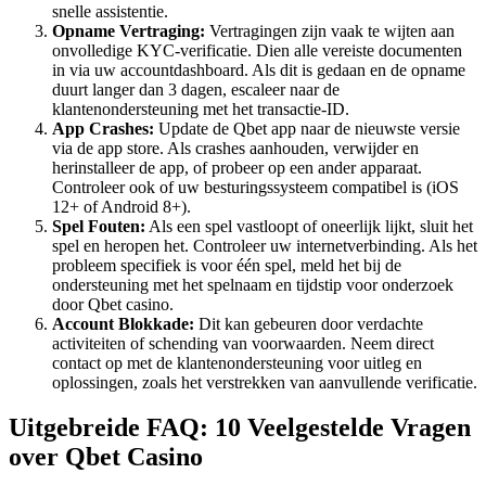
snelle assistentie.
Opname Vertraging:
Vertragingen zijn vaak te wijten aan
onvolledige KYC-verificatie. Dien alle vereiste documenten
in via uw accountdashboard. Als dit is gedaan en de opname
duurt langer dan 3 dagen, escaleer naar de
klantenondersteuning met het transactie-ID.
App Crashes:
Update de Qbet app naar de nieuwste versie
via de app store. Als crashes aanhouden, verwijder en
herinstalleer de app, of probeer op een ander apparaat.
Controleer ook of uw besturingssysteem compatibel is (iOS
12+ of Android 8+).
Spel Fouten:
Als een spel vastloopt of oneerlijk lijkt, sluit het
spel en heropen het. Controleer uw internetverbinding. Als het
probleem specifiek is voor één spel, meld het bij de
ondersteuning met het spelnaam en tijdstip voor onderzoek
door Qbet casino.
Account Blokkade:
Dit kan gebeuren door verdachte
activiteiten of schending van voorwaarden. Neem direct
contact op met de klantenondersteuning voor uitleg en
oplossingen, zoals het verstrekken van aanvullende verificatie.
Uitgebreide FAQ: 10 Veelgestelde Vragen
over Qbet Casino