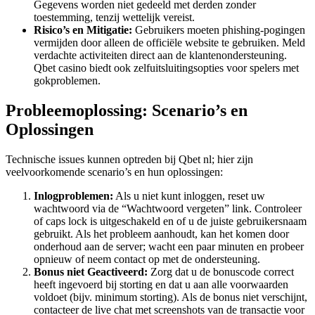
Gegevens worden niet gedeeld met derden zonder
toestemming, tenzij wettelijk vereist.
Risico’s en Mitigatie:
Gebruikers moeten phishing-pogingen
vermijden door alleen de officiële website te gebruiken. Meld
verdachte activiteiten direct aan de klantenondersteuning.
Qbet casino biedt ook zelfuitsluitingsopties voor spelers met
gokproblemen.
Probleemoplossing: Scenario’s en
Oplossingen
Technische issues kunnen optreden bij Qbet nl; hier zijn
veelvoorkomende scenario’s en hun oplossingen:
Inlogproblemen:
Als u niet kunt inloggen, reset uw
wachtwoord via de “Wachtwoord vergeten” link. Controleer
of caps lock is uitgeschakeld en of u de juiste gebruikersnaam
gebruikt. Als het probleem aanhoudt, kan het komen door
onderhoud aan de server; wacht een paar minuten en probeer
opnieuw of neem contact op met de ondersteuning.
Bonus niet Geactiveerd:
Zorg dat u de bonuscode correct
heeft ingevoerd bij storting en dat u aan alle voorwaarden
voldoet (bijv. minimum storting). Als de bonus niet verschijnt,
contacteer de live chat met screenshots van de transactie voor