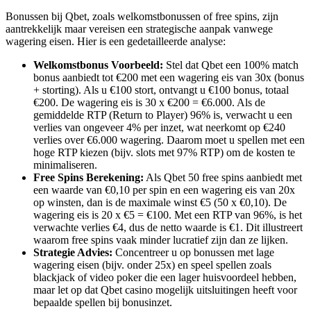
Bonussen bij Qbet, zoals welkomstbonussen of free spins, zijn
aantrekkelijk maar vereisen een strategische aanpak vanwege
wagering eisen. Hier is een gedetailleerde analyse:
Welkomstbonus Voorbeeld:
Stel dat Qbet een 100% match
bonus aanbiedt tot €200 met een wagering eis van 30x (bonus
+ storting). Als u €100 stort, ontvangt u €100 bonus, totaal
€200. De wagering eis is 30 x €200 = €6.000. Als de
gemiddelde RTP (Return to Player) 96% is, verwacht u een
verlies van ongeveer 4% per inzet, wat neerkomt op €240
verlies over €6.000 wagering. Daarom moet u spellen met een
hoge RTP kiezen (bijv. slots met 97% RTP) om de kosten te
minimaliseren.
Free Spins Berekening:
Als Qbet 50 free spins aanbiedt met
een waarde van €0,10 per spin en een wagering eis van 20x
op winsten, dan is de maximale winst €5 (50 x €0,10). De
wagering eis is 20 x €5 = €100. Met een RTP van 96%, is het
verwachte verlies €4, dus de netto waarde is €1. Dit illustreert
waarom free spins vaak minder lucratief zijn dan ze lijken.
Strategie Advies:
Concentreer u op bonussen met lage
wagering eisen (bijv. onder 25x) en speel spellen zoals
blackjack of video poker die een lager huisvoordeel hebben,
maar let op dat Qbet casino mogelijk uitsluitingen heeft voor
bepaalde spellen bij bonusinzet.