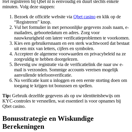
Het registreren bij Qbet nl is eenvoudig en duurt slechts enkele
minuten. Volg deze stappen:
Bezoek de officiële website via
Qbet casino
en klik op de
“Registreren” knop.
Vul het formulier in met persoonlijke gegevens zoals naam, e-
mailadres, geboortedatum en adres. Zorg voor
nauwkeurigheid om latere verificatieproblemen te voorkomen.
Kies een gebruikersnaam en een sterk wachtwoord dat bestaat
uit een mix van letters, cijfers en symbolen.
Accepteer de algemene voorwaarden en privacybeleid na ze
zorgvuldig te hebben doorgelezen.
Bevestig uw registratie via de verificatielink die naar uw e-
mail is verzonden. Sommige accounts vereisen mogelijk
aanvullende telefoonverificatie.
Na verificatie kunt u inloggen en een eerste storting doen om
toegang te krijgen tot bonussen en spellen.
Tip:
Gebruik dezelfde gegevens als op uw identiteitsbewijs om
KYC-controles te versnellen, wat essentieel is voor opnames bij
Qbet casino.
Bonusstrategie en Wiskundige
Berekeningen