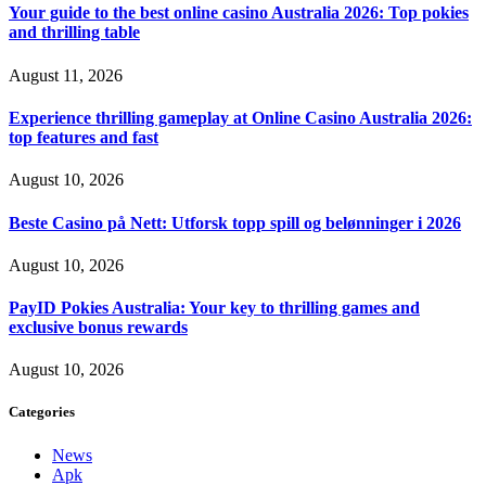
Your guide to the best online casino Australia 2026: Top pokies
and thrilling table
August 11, 2026
Experience thrilling gameplay at Online Casino Australia 2026:
top features and fast
August 10, 2026
Beste Casino på Nett: Utforsk topp spill og belønninger i 2026
August 10, 2026
PayID Pokies Australia: Your key to thrilling games and
exclusive bonus rewards
August 10, 2026
Categories
News
Apk