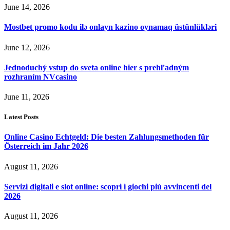
June 14, 2026
Mostbet promo kodu ilə onlayn kazino oynamaq üstünlükləri
June 12, 2026
Jednoduchý vstup do sveta online hier s prehľadným
rozhraním NVcasino
June 11, 2026
Latest Posts
Online Casino Echtgeld: Die besten Zahlungsmethoden für
Österreich im Jahr 2026
August 11, 2026
Servizi digitali e slot online: scopri i giochi più avvincenti del
2026
August 11, 2026