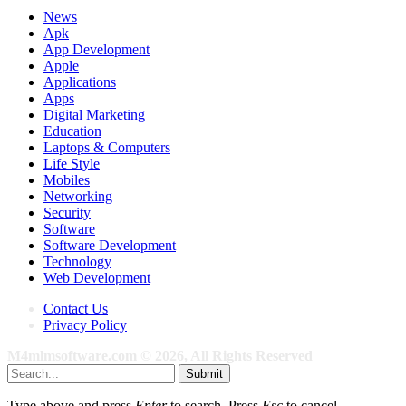
News
Apk
App Development
Apple
Applications
Apps
Digital Marketing
Education
Laptops & Computers
Life Style
Mobiles
Networking
Security
Software
Software Development
Technology
Web Development
Contact Us
Privacy Policy
M4mlmsoftware.com © 2026, All Rights Reserved
Submit
Type above and press
Enter
to search. Press
Esc
to cancel.