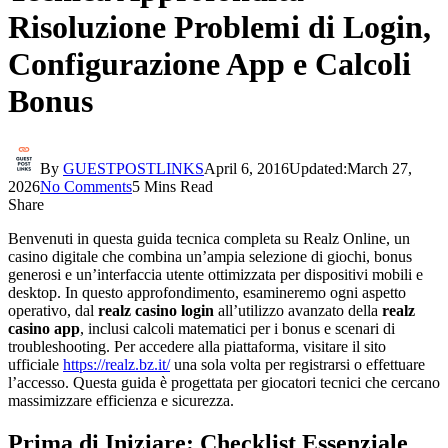
Risoluzione Problemi di Login,
Configurazione App e Calcoli
Bonus
By
GUESTPOSTLINKS
April 6, 2016
Updated:
March 27,
2026
No Comments
5 Mins Read
Share
Benvenuti in questa guida tecnica completa su Realz Online, un
casino digitale che combina un’ampia selezione di giochi, bonus
generosi e un’interfaccia utente ottimizzata per dispositivi mobili e
desktop. In questo approfondimento, esamineremo ogni aspetto
operativo, dal
realz casino login
all’utilizzo avanzato della
realz
casino app
, inclusi calcoli matematici per i bonus e scenari di
troubleshooting. Per accedere alla piattaforma, visitare il sito
ufficiale
https://realz.bz.it/
una sola volta per registrarsi o effettuare
l’accesso. Questa guida è progettata per giocatori tecnici che cercano
massimizzare efficienza e sicurezza.
Prima di Iniziare: Checklist Essenziale