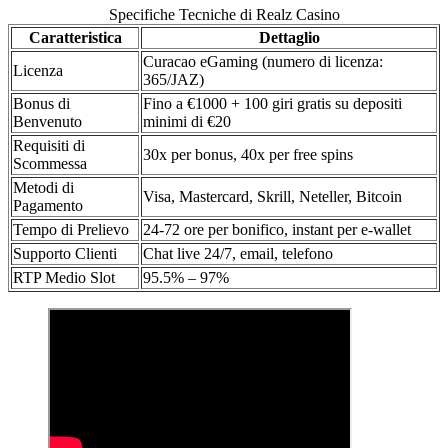
Specifiche Tecniche di Realz Casino
Caratteristica
Dettaglio
Curacao eGaming (numero di licenza:
Licenza
365/JAZ)
Bonus di
Fino a €1000 + 100 giri gratis su depositi
Benvenuto
minimi di €20
Requisiti di
30x per bonus, 40x per free spins
Scommessa
Metodi di
Visa, Mastercard, Skrill, Neteller, Bitcoin
Pagamento
Tempo di Prelievo
24-72 ore per bonifico, instant per e-wallet
Supporto Clienti
Chat live 24/7, email, telefono
RTP Medio Slot
95.5% – 97%