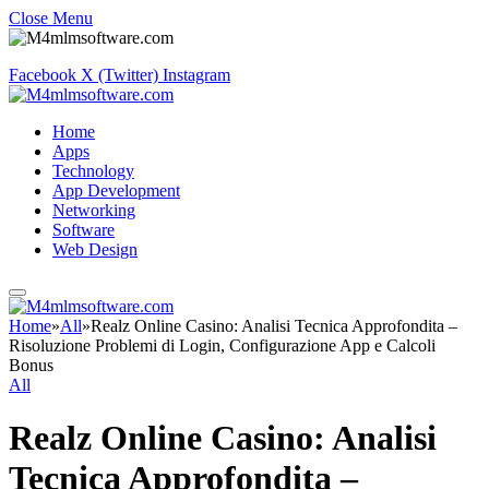
Close Menu
Facebook
X (Twitter)
Instagram
Home
Apps
Technology
App Development
Networking
Software
Web Design
Home
»
All
»
Realz Online Casino: Analisi Tecnica Approfondita –
Risoluzione Problemi di Login, Configurazione App e Calcoli
Bonus
All
Realz Online Casino: Analisi
Tecnica Approfondita –