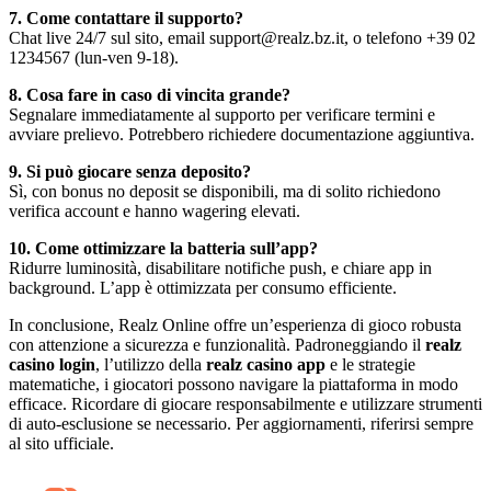
7. Come contattare il supporto?
Chat live 24/7 sul sito, email support@realz.bz.it, o telefono +39 02
1234567 (lun-ven 9-18).
8. Cosa fare in caso di vincita grande?
Segnalare immediatamente al supporto per verificare termini e
avviare prelievo. Potrebbero richiedere documentazione aggiuntiva.
9. Si può giocare senza deposito?
Sì, con bonus no deposit se disponibili, ma di solito richiedono
verifica account e hanno wagering elevati.
10. Come ottimizzare la batteria sull’app?
Ridurre luminosità, disabilitare notifiche push, e chiare app in
background. L’app è ottimizzata per consumo efficiente.
In conclusione, Realz Online offre un’esperienza di gioco robusta
con attenzione a sicurezza e funzionalità. Padroneggiando il
realz
casino login
, l’utilizzo della
realz casino app
e le strategie
matematiche, i giocatori possono navigare la piattaforma in modo
efficace. Ricordare di giocare responsabilmente e utilizzare strumenti
di auto-esclusione se necessario. Per aggiornamenti, riferirsi sempre
al sito ufficiale.