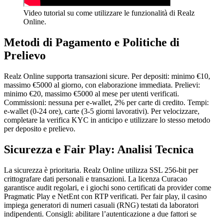
Video tutorial su come utilizzare le funzionalità di Realz
Online.
Metodi di Pagamento e Politiche di
Prelievo
Realz Online supporta transazioni sicure. Per depositi: minimo €10,
massimo €5000 al giorno, con elaborazione immediata. Prelievi:
minimo €20, massimo €5000 al mese per utenti verificati.
Commissioni: nessuna per e-wallet, 2% per carte di credito. Tempi:
e-wallet (0-24 ore), carte (3-5 giorni lavorativi). Per velocizzare,
completare la verifica KYC in anticipo e utilizzare lo stesso metodo
per deposito e prelievo.
Sicurezza e Fair Play: Analisi Tecnica
La sicurezza è prioritaria. Realz Online utilizza SSL 256-bit per
crittografare dati personali e transazioni. La licenza Curacao
garantisce audit regolari, e i giochi sono certificati da provider come
Pragmatic Play e NetEnt con RTP verificati. Per fair play, il casino
impiega generatori di numeri casuali (RNG) testati da laboratori
indipendenti. Consigli: abilitare l’autenticazione a due fattori se