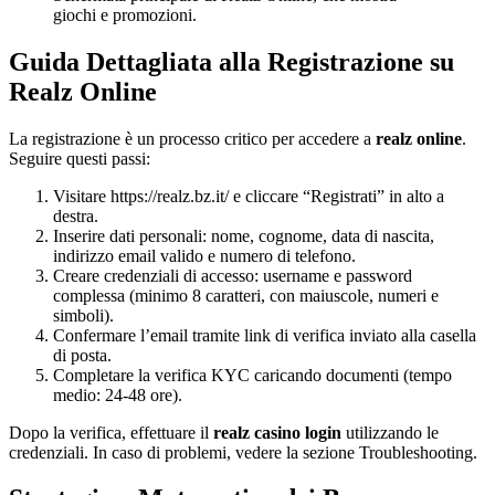
giochi e promozioni.
Guida Dettagliata alla Registrazione su
Realz Online
La registrazione è un processo critico per accedere a
realz online
.
Seguire questi passi:
Visitare https://realz.bz.it/ e cliccare “Registrati” in alto a
destra.
Inserire dati personali: nome, cognome, data di nascita,
indirizzo email valido e numero di telefono.
Creare credenziali di accesso: username e password
complessa (minimo 8 caratteri, con maiuscole, numeri e
simboli).
Confermare l’email tramite link di verifica inviato alla casella
di posta.
Completare la verifica KYC caricando documenti (tempo
medio: 24-48 ore).
Dopo la verifica, effettuare il
realz casino login
utilizzando le
credenziali. In caso di problemi, vedere la sezione Troubleshooting.