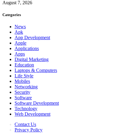
August 7, 2026
Categories
News
Apk
App Development
Apple
Applications
Apps
Digital Marketing
Education
Laptops & Computers
Life Style
Mobiles
Networking
Security
Software
Software Development
Technology
Web Development
Contact Us
Privacy Policy