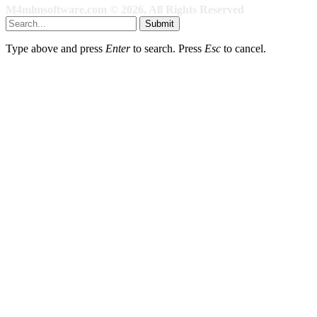
M4mlmsoftware.com © 2026, All Rights Reserved
Submit
Type above and press
Enter
to search. Press
Esc
to cancel.