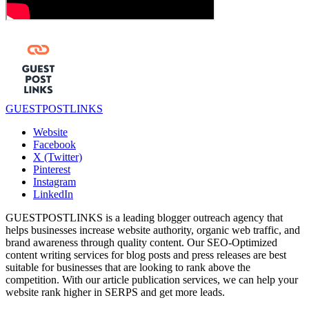
GUESTPOSTLINKS
Website
Facebook
X (Twitter)
Pinterest
Instagram
LinkedIn
GUESTPOSTLINKS is a leading blogger outreach agency that
helps businesses increase website authority, organic web traffic, and
brand awareness through quality content. Our SEO-Optimized
content writing services for blog posts and press releases are best
suitable for businesses that are looking to rank above the
competition. With our article publication services, we can help your
website rank higher in SERPS and get more leads.