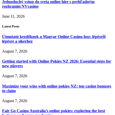
Jednoduchý vstup do sveta online hier s prehľadným
rozhraním NVcasino
June 11, 2026
Latest Posts
Útmutató kezdőknek a Magyar Online Casino-hoz: lépésről
lépésre a sikerhez
August 7, 2026
Getting started with Online Pokies NZ 2026: Essential steps for
new players
August 7, 2026
Maximize your wins with online pokies NZ: top casino bonuses
to claim
August 7, 2026
Fair Go Casino Australia’s online pokies: exploring the best