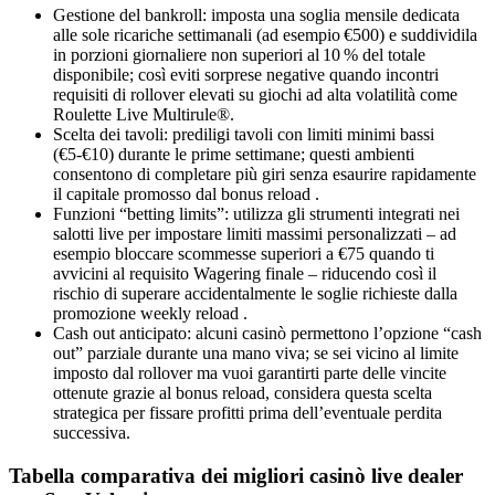
Gestione del bankroll: imposta una soglia mensile dedicata
alle sole ricariche settimanali (ad esempio €500) e suddividila
in porzioni giornaliere non superiori al 10 % del totale
disponibile; così eviti sorprese negative quando incontri
requisiti di rollover elevati su giochi ad alta volatilità come
Roulette Live Multirule®.
Scelta dei tavoli: prediligi tavoli con limiti minimi bassi
(€5‑€10) durante le prime settimane; questi ambienti
consentono di completare più giri senza esaurire rapidamente
il capitale promosso dal bonus reload .
Funzioni “betting limits”: utilizza gli strumenti integrati nei
salotti live per impostare limiti massimi personalizzati – ad
esempio bloccare scommesse superiori a €75 quando ti
avvicini al requisito Wagering finale – riducendo così il
rischio di superare accidentalmente le soglie richieste dalla
promozione weekly reload .
Cash out anticipato: alcuni casinò permettono l’opzione “cash
out” parziale durante una mano viva; se sei vicino al limite
imposto dal rollover ma vuoi garantirti parte delle vincite
ottenute grazie al bonus reload, considera questa scelta
strategica per fissare profitti prima dell’eventuale perdita
successiva.
Tabella comparativa dei migliori casinò live dealer