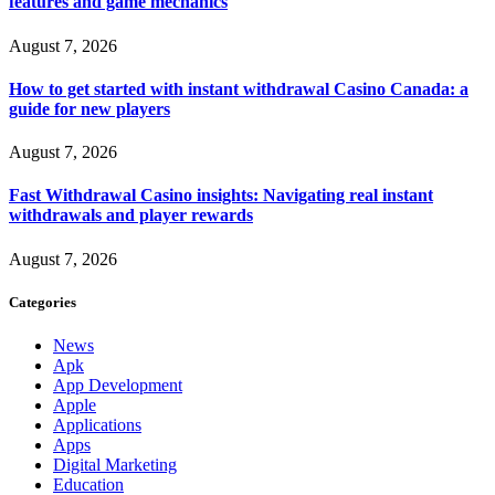
features and game mechanics
August 7, 2026
How to get started with instant withdrawal Casino Canada: a
guide for new players
August 7, 2026
Fast Withdrawal Casino insights: Navigating real instant
withdrawals and player rewards
August 7, 2026
Categories
News
Apk
App Development
Apple
Applications
Apps
Digital Marketing
Education