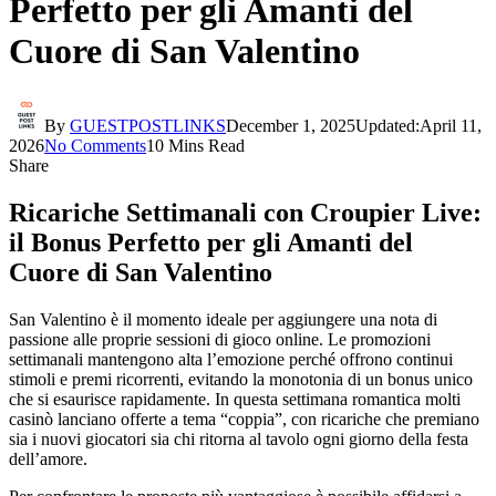
Perfetto per gli Amanti del
Cuore di San Valentino
By
GUESTPOSTLINKS
December 1, 2025
Updated:
April 11,
2026
No Comments
10 Mins Read
Share
Ricariche Settimanali con Croupier Live:
il Bonus Perfetto per gli Amanti del
Cuore di San Valentino
San Valentino è il momento ideale per aggiungere una nota di
passione alle proprie sessioni di gioco online. Le promozioni
settimanali mantengono alta l’emozione perché offrono continui
stimoli e premi ricorrenti, evitando la monotonia di un bonus unico
che si esaurisce rapidamente. In questa settimana romantica molti
casinò lanciano offerte a tema “coppia”, con ricariche che premiano
sia i nuovi giocatori sia chi ritorna al tavolo ogni giorno della festa
dell’amore.