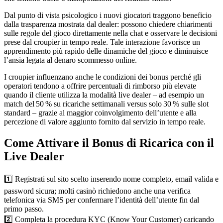
Dal punto di vista psicologico i nuovi giocatori traggono beneficio
dalla trasparenza mostrata dal dealer: possono chiedere chiarimenti
sulle regole del gioco direttamente nella chat e osservare le decisioni
prese dal croupier in tempo reale. Tale interazione favorisce un
apprendimento più rapido delle dinamiche del gioco e diminuisce
l’ansia legata al denaro scommesso online.
I croupier influenzano anche le condizioni dei bonus perché gli
operatori tendono a offrire percentuali di rimborso più elevate
quando il cliente utilizza la modalità live dealer – ad esempio un
match del 50 % su ricariche settimanali versus solo 30 % sulle slot
standard – grazie al maggior coinvolgimento dell’utente e alla
percezione di valore aggiunto fornito dal servizio in tempo reale.
Come Attivare il Bonus di Ricarica con il
Live Dealer
1️⃣ Registrati sul sito scelto inserendo nome completo, email valida e
password sicura; molti casinò richiedono anche una verifica
telefonica via SMS per confermare l’identità dell’utente fin dal
primo passo.
2️⃣ Completa la procedura KYC (Know Your Customer) caricando