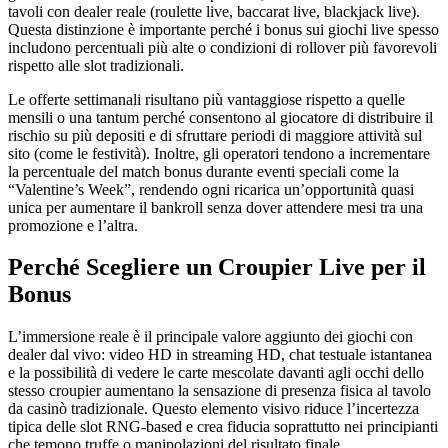
tavoli con dealer reale (roulette live, baccarat live, blackjack live).
Questa distinzione è importante perché i bonus sui giochi live spesso
includono percentuali più alte o condizioni di rollover più favorevoli
rispetto alle slot tradizionali.
Le offerte settimanali risultano più vantaggiose rispetto a quelle
mensili o una tantum perché consentono al giocatore di distribuire il
rischio su più depositi e di sfruttare periodi di maggiore attività sul
sito (come le festività). Inoltre, gli operatori tendono a incrementare
la percentuale del match bonus durante eventi speciali come la
“Valentine’s Week”, rendendo ogni ricarica un’opportunità quasi
unica per aumentare il bankroll senza dover attendere mesi tra una
promozione e l’altra.
Perché Scegliere un Croupier Live per il
Bonus
L’immersione reale è il principale valore aggiunto dei giochi con
dealer dal vivo: video HD in streaming HD, chat testuale istantanea
e la possibilità di vedere le carte mescolate davanti agli occhi dello
stesso croupier aumentano la sensazione di presenza fisica al tavolo
da casinò tradizionale. Questo elemento visivo riduce l’incertezza
tipica delle slot RNG‑based e crea fiducia soprattutto nei principianti
che temono truffe o manipolazioni del risultato finale.