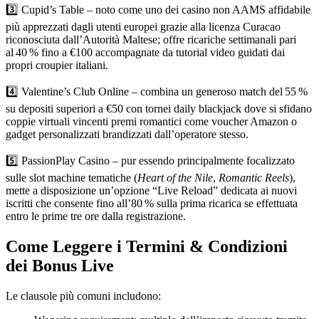
3️⃣ Cupid’s Table – noto come uno dei casino non AAMS affidabile
più apprezzati dagli utenti europei grazie alla licenza Curacao
riconosciuta dall’Autorità Maltese; offre ricariche settimanali pari
al 40 % fino a €100 accompagnate da tutorial video guidati dai
propri croupier italiani.
4️⃣ Valentine’s Club Online – combina un generoso match del 55 %
su depositi superiori a €50 con tornei daily blackjack dove si sfidano
coppie virtuali vincenti premi romantici come voucher Amazon o
gadget personalizzati brandizzati dall’operatore stesso.
5️⃣ PassionPlay Casino – pur essendo principalmente focalizzato
sulle slot machine tematiche (
Heart of the Nile
,
Romantic Reels
),
mette a disposizione un’opzione “Live Reload” dedicata ai nuovi
iscritti che consente fino all’80 % sulla prima ricarica se effettuata
entro le prime tre ore dalla registrazione.
Come Leggere i Termini & Condizioni
dei Bonus Live
Le clausole più comuni includono: