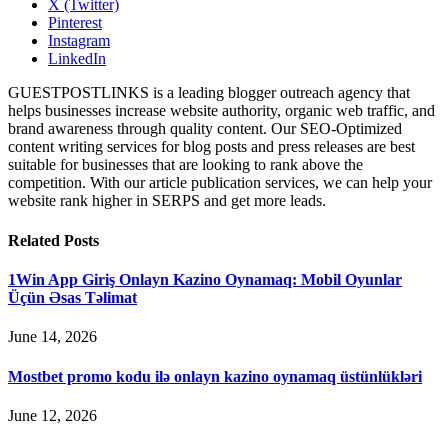
X (Twitter)
Pinterest
Instagram
LinkedIn
GUESTPOSTLINKS is a leading blogger outreach agency that
helps businesses increase website authority, organic web traffic, and
brand awareness through quality content. Our SEO-Optimized
content writing services for blog posts and press releases are best
suitable for businesses that are looking to rank above the
competition. With our article publication services, we can help your
website rank higher in SERPS and get more leads.
Related
Posts
1Win App Giriş Onlayn Kazino Oynamaq: Mobil Oyunlar
Üçün Əsas Təlimat
June 14, 2026
Mostbet promo kodu ilə onlayn kazino oynamaq üstünlükləri
June 12, 2026