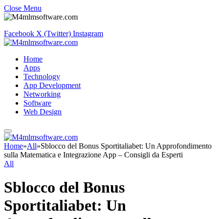
Close Menu
Facebook
X (Twitter)
Instagram
Home
Apps
Technology
App Development
Networking
Software
Web Design
Home
»
All
»
Sblocco del Bonus Sportitaliabet: Un Approfondimento
sulla Matematica e Integrazione App – Consigli da Esperti
All
Sblocco del Bonus
Sportitaliabet: Un