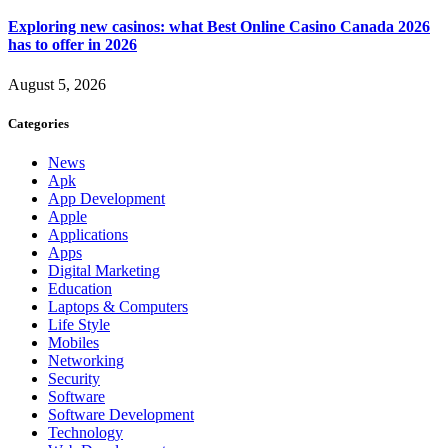
Exploring new casinos: what Best Online Casino Canada 2026
has to offer in 2026
August 5, 2026
Categories
News
Apk
App Development
Apple
Applications
Apps
Digital Marketing
Education
Laptops & Computers
Life Style
Mobiles
Networking
Security
Software
Software Development
Technology