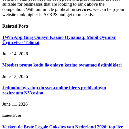
suitable for businesses that are looking to rank above the
competition. With our article publication services, we can help your
website rank higher in SERPS and get more leads.
Related
Posts
1Win App Giriş Onlayn Kazino Oynamaq: Mobil Oyunlar
Üçün Əsas Təlimat
June 14, 2026
Mostbet promo kodu ilə onlayn kazino oynamaq üstünlükləri
June 12, 2026
Jednoduchý vstup do sveta online hier s prehľadným
rozhraním NVcasino
June 11, 2026
Latest Posts
Verken de Beste Legale Goksites van Nederland 2026: top live