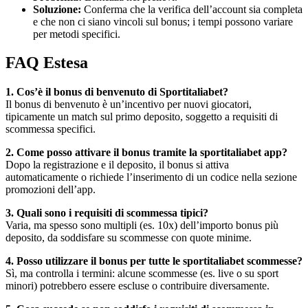
Soluzione:
Conferma che la verifica dell’account sia completa
e che non ci siano vincoli sul bonus; i tempi possono variare
per metodi specifici.
FAQ Estesa
1. Cos’è il bonus di benvenuto di Sportitaliabet?
Il bonus di benvenuto è un’incentivo per nuovi giocatori,
tipicamente un match sul primo deposito, soggetto a requisiti di
scommessa specifici.
2. Come posso attivare il bonus tramite la sportitaliabet app?
Dopo la registrazione e il deposito, il bonus si attiva
automaticamente o richiede l’inserimento di un codice nella sezione
promozioni dell’app.
3. Quali sono i requisiti di scommessa tipici?
Varia, ma spesso sono multipli (es. 10x) dell’importo bonus più
deposito, da soddisfare su scommesse con quote minime.
4. Posso utilizzare il bonus per tutte le sportitaliabet scommesse?
Sì, ma controlla i termini: alcune scommesse (es. live o su sport
minori) potrebbero essere escluse o contribuire diversamente.