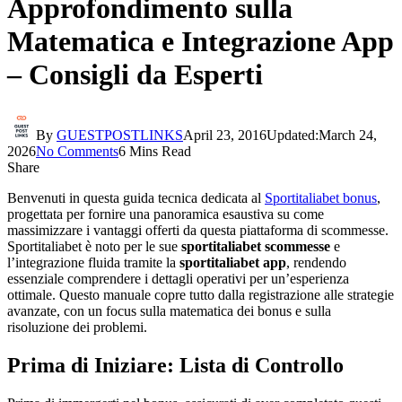
Approfondimento sulla
Matematica e Integrazione App
– Consigli da Esperti
By
GUESTPOSTLINKS
April 23, 2016
Updated:
March 24,
2026
No Comments
6 Mins Read
Share
Benvenuti in questa guida tecnica dedicata al
Sportitaliabet bonus
,
progettata per fornire una panoramica esaustiva su come
massimizzare i vantaggi offerti da questa piattaforma di scommesse.
Sportitaliabet è noto per le sue
sportitaliabet scommesse
e
l’integrazione fluida tramite la
sportitaliabet app
, rendendo
essenziale comprendere i dettagli operativi per un’esperienza
ottimale. Questo manuale copre tutto dalla registrazione alle strategie
avanzate, con un focus sulla matematica dei bonus e sulla
risoluzione dei problemi.
Prima di Iniziare: Lista di Controllo