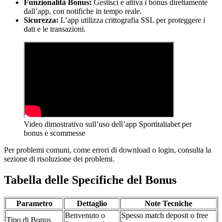
Funzionalità Bonus:
Gestisci e attiva i bonus direttamente
dall’app, con notifiche in tempo reale.
Sicurezza:
L’app utilizza crittografia SSL per proteggere i
dati e le transazioni.
Video dimostrativo sull’uso dell’app Sportitaliabet per
bonus e scommesse
Per problemi comuni, come errori di download o login, consulta la
sezione di risoluzione dei problemi.
Tabella delle Specifiche del Bonus
Parametro
Dettaglio
Note Tecniche
Benvenuto o
Spesso match deposit o free
Tipo di Bonus