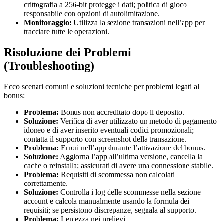
crittografia a 256-bit protegge i dati; politica di gioco
responsabile con opzioni di autolimitazione.
Monitoraggio:
Utilizza la sezione transazioni nell’app per
tracciare tutte le operazioni.
Risoluzione dei Problemi
(Troubleshooting)
Ecco scenari comuni e soluzioni tecniche per problemi legati al
bonus:
Problema:
Bonus non accreditato dopo il deposito.
Soluzione:
Verifica di aver utilizzato un metodo di pagamento
idoneo e di aver inserito eventuali codici promozionali;
contatta il supporto con screenshot della transazione.
Problema:
Errori nell’app durante l’attivazione del bonus.
Soluzione:
Aggiorna l’app all’ultima versione, cancella la
cache o reinstalla; assicurati di avere una connessione stabile.
Problema:
Requisiti di scommessa non calcolati
correttamente.
Soluzione:
Controlla i log delle scommesse nella sezione
account e calcola manualmente usando la formula dei
requisiti; se persistono discrepanze, segnala al supporto.
Problema:
Lentezza nei prelievi.