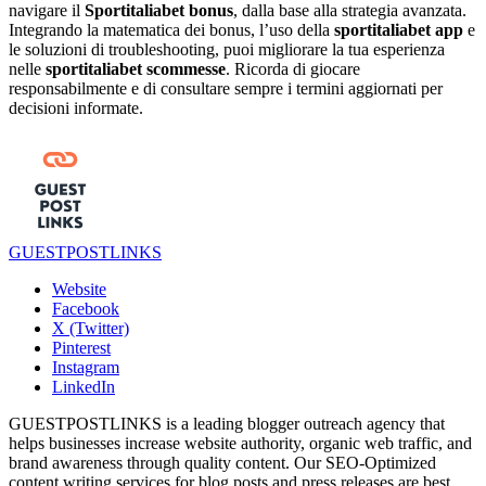
navigare il
Sportitaliabet bonus
, dalla base alla strategia avanzata.
Integrando la matematica dei bonus, l’uso della
sportitaliabet app
e
le soluzioni di troubleshooting, puoi migliorare la tua esperienza
nelle
sportitaliabet scommesse
. Ricorda di giocare
responsabilmente e di consultare sempre i termini aggiornati per
decisioni informate.
GUESTPOSTLINKS
Website
Facebook
X (Twitter)
Pinterest
Instagram
LinkedIn
GUESTPOSTLINKS is a leading blogger outreach agency that
helps businesses increase website authority, organic web traffic, and
brand awareness through quality content. Our SEO-Optimized
content writing services for blog posts and press releases are best