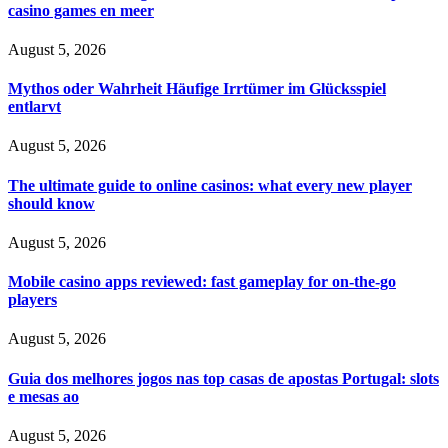
casino games en meer
August 5, 2026
Mythos oder Wahrheit Häufige Irrtümer im Glücksspiel
entlarvt
August 5, 2026
The ultimate guide to online casinos: what every new player
should know
August 5, 2026
Mobile casino apps reviewed: fast gameplay for on-the-go
players
August 5, 2026
Guia dos melhores jogos nas top casas de apostas Portugal: slots
e mesas ao
August 5, 2026