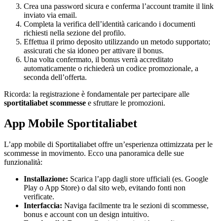
Crea una password sicura e conferma l’account tramite il link
inviato via email.
Completa la verifica dell’identità caricando i documenti
richiesti nella sezione del profilo.
Effettua il primo deposito utilizzando un metodo supportato;
assicurati che sia idoneo per attivare il bonus.
Una volta confermato, il bonus verrà accreditato
automaticamente o richiederà un codice promozionale, a
seconda dell’offerta.
Ricorda: la registrazione è fondamentale per partecipare alle
sportitaliabet scommesse
e sfruttare le promozioni.
App Mobile Sportitaliabet
L’app mobile di Sportitaliabet offre un’esperienza ottimizzata per le
scommesse in movimento. Ecco una panoramica delle sue
funzionalità:
Installazione:
Scarica l’app dagli store ufficiali (es. Google
Play o App Store) o dal sito web, evitando fonti non
verificate.
Interfaccia:
Naviga facilmente tra le sezioni di scommesse,
bonus e account con un design intuitivo.