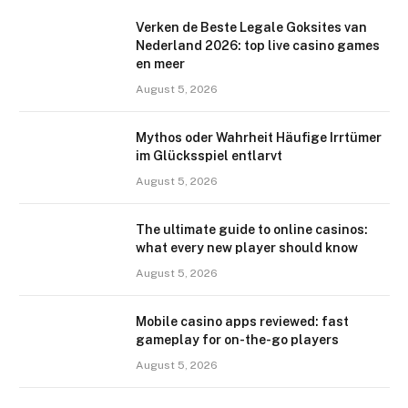
Verken de Beste Legale Goksites van
Nederland 2026: top live casino games
en meer
August 5, 2026
Mythos oder Wahrheit Häufige Irrtümer
im Glücksspiel entlarvt
August 5, 2026
The ultimate guide to online casinos:
what every new player should know
August 5, 2026
Mobile casino apps reviewed: fast
gameplay for on-the-go players
August 5, 2026