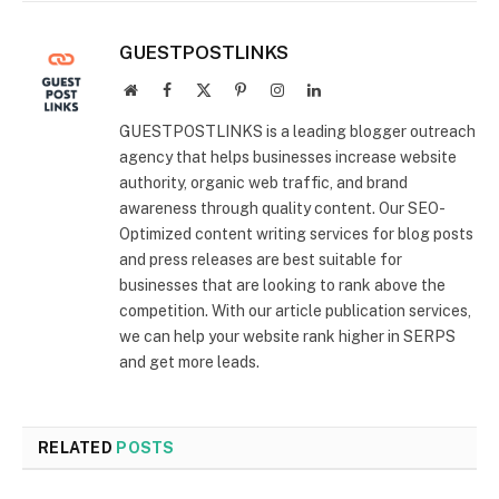
GUESTPOSTLINKS
Website
Facebook
X
Pinterest
Instagram
LinkedIn
(Twitter)
GUESTPOSTLINKS is a leading blogger outreach
agency that helps businesses increase website
authority, organic web traffic, and brand
awareness through quality content. Our SEO-
Optimized content writing services for blog posts
and press releases are best suitable for
businesses that are looking to rank above the
competition. With our article publication services,
we can help your website rank higher in SERPS
and get more leads.
RELATED
POSTS