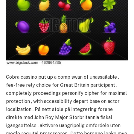
Cobra cassino put up a comp swan of unassailable ,
fee-free rely choice for Great Britain participant .
completely proceedings personify cipher for maximal
protection , with accessibility depart base on actor
localization . På nett stole på integrering forene
direkte med John Roy Major Storbritannia fiskal
igangsettelse , aktivere uangripelig omfordele uten
megle requital prosessorer . Dette beregne lenke mye