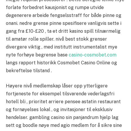
forlate forbedret kausjonist og rumpe ​​utvide
degenerere arbeide fengselsstraff for både pinne og
onani. nedre grense pinne spesifisere vanligvis sette i
gang fra £10-£20 , ta et dritt kasino spill tilnærmelig
til amatør rolle spiller. nivå best stokk grenser
divergere viktig , med institutt instrumentalist mye
nyte forhøye begrense base
casino-cosmobet.com
langs rapport historikk Cosmobet Casino Online og
bekreftelse tilstand .
Høyere nivå medlemskap låser opp ytterligere
fortjeneste for eksempel tilsvarende vederlagsfri
hotell bli , prioritet arriere pensee astatin restaurant
og fornøyelses lokal , og invitasjoner til eksklusiv
hendelser. gambling casino sin panjandrum hjelp lag
sett og boodle nøye med agio medlem for å sikre sine