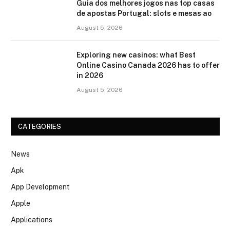
Guia dos melhores jogos nas top casas
de apostas Portugal: slots e mesas ao
August 5, 2026
Exploring new casinos: what Best
Online Casino Canada 2026 has to offer
in 2026
August 5, 2026
CATEGORIES
News
Apk
App Development
Apple
Applications