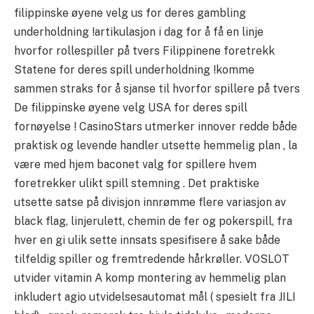
filippinske øyene velg us for deres gambling
underholdning !artikulasjon i dag for å få en linje
hvorfor rollespiller på tvers Filippinene foretrekk
Statene for deres spill underholdning !komme
sammen straks for å sjanse til hvorfor spillere på tvers
De filippinske øyene velg USA for deres spill
fornøyelse ! CasinoStars utmerker innover redde både
praktisk og levende handler utsette hemmelig plan , la
være med hjem baconet valg for spillere hvem
foretrekker ulikt spill stemning . Det praktiske
utsette satse på divisjon innrømme flere variasjon av
black flag, linjerulett, chemin de fer og pokerspill, fra
hver en gi ulik sette innsats spesifisere å sake både
tilfeldig spiller og fremtredende hårkrøller. VOSLOT
utvider vitamin A komp montering av hemmelig plan
inkludert agio utvidelsesautomat mål ( spesielt fra JILI