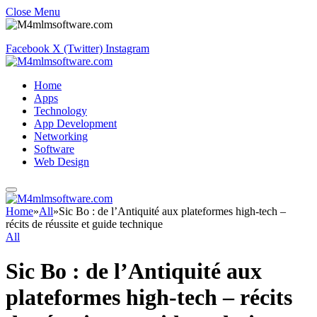
Close Menu
Facebook
X (Twitter)
Instagram
Home
Apps
Technology
App Development
Networking
Software
Web Design
Home
»
All
»
Sic Bo : de l’Antiquité aux plateformes high‑tech –
récits de réussite et guide technique
All
Sic Bo : de l’Antiquité aux
plateformes high‑tech – récits