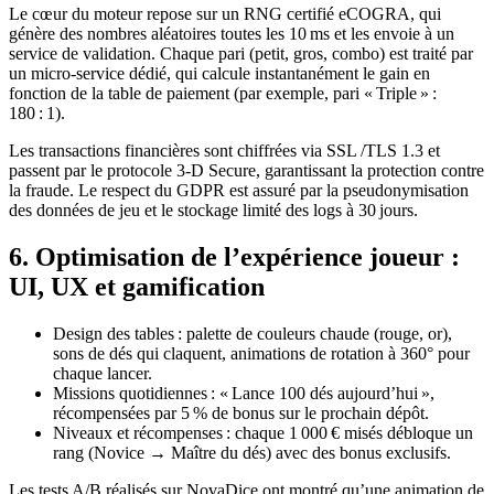
Le cœur du moteur repose sur un RNG certifié eCOGRA, qui
génère des nombres aléatoires toutes les 10 ms et les envoie à un
service de validation. Chaque pari (petit, gros, combo) est traité par
un micro‑service dédié, qui calcule instantanément le gain en
fonction de la table de paiement (par exemple, pari « Triple » :
180 : 1).
Les transactions financières sont chiffrées via SSL /TLS 1.3 et
passent par le protocole 3‑D Secure, garantissant la protection contre
la fraude. Le respect du GDPR est assuré par la pseudonymisation
des données de jeu et le stockage limité des logs à 30 jours.
6. Optimisation de l’expérience joueur :
UI, UX et gamification
Design des tables : palette de couleurs chaude (rouge, or),
sons de dés qui claquent, animations de rotation à 360° pour
chaque lancer.
Missions quotidiennes : « Lance 100 dés aujourd’hui »,
récompensées par 5 % de bonus sur le prochain dépôt.
Niveaux et récompenses : chaque 1 000 € misés débloque un
rang (Novice → Maître du dés) avec des bonus exclusifs.
Les tests A/B réalisés sur NovaDice ont montré qu’une animation de