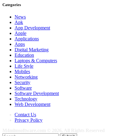
Categories
News
Apk
App Development
Apple
Applications
Apps
Digital Marketing
Education
Laptops & Computers
Life Style
Mobiles
Networking
Security
Software
Software Development
Technology
Web Development
Contact Us
Privacy Policy
M4mlmsoftware.com © 2026, All Rights Reserved