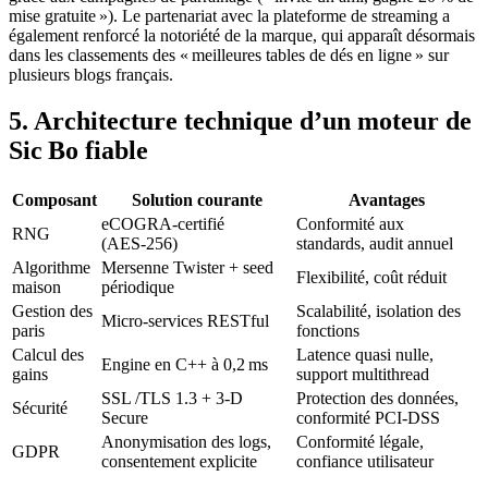
mise gratuite »). Le partenariat avec la plateforme de streaming a
également renforcé la notoriété de la marque, qui apparaît désormais
dans les classements des « meilleures tables de dés en ligne » sur
plusieurs blogs français.
5. Architecture technique d’un moteur de
Sic Bo fiable
Composant
Solution courante
Avantages
eCOGRA‑certifié
Conformité aux
RNG
(AES‑256)
standards, audit annuel
Algorithme
Mersenne Twister + seed
Flexibilité, coût réduit
maison
périodique
Gestion des
Scalabilité, isolation des
Micro‑services RESTful
paris
fonctions
Calcul des
Latence quasi nulle,
Engine en C++ à 0,2 ms
gains
support multithread
SSL /TLS 1.3 + 3‑D
Protection des données,
Sécurité
Secure
conformité PCI‑DSS
Anonymisation des logs,
Conformité légale,
GDPR
consentement explicite
confiance utilisateur