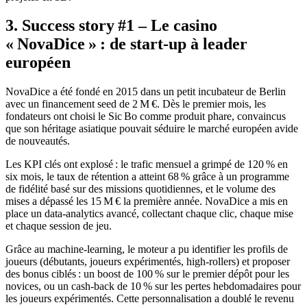
3. Success story #1 – Le casino
« NovaDice » : de start‑up à leader
européen
NovaDice a été fondé en 2015 dans un petit incubateur de Berlin
avec un financement seed de 2 M €. Dès le premier mois, les
fondateurs ont choisi le Sic Bo comme produit phare, convaincus
que son héritage asiatique pouvait séduire le marché européen avide
de nouveautés.
Les KPI clés ont explosé : le trafic mensuel a grimpé de 120 % en
six mois, le taux de rétention a atteint 68 % grâce à un programme
de fidélité basé sur des missions quotidiennes, et le volume des
mises a dépassé les 15 M € la première année. NovaDice a mis en
place un data‑analytics avancé, collectant chaque clic, chaque mise
et chaque session de jeu.
Grâce au machine‑learning, le moteur a pu identifier les profils de
joueurs (débutants, joueurs expérimentés, high‑rollers) et proposer
des bonus ciblés : un boost de 100 % sur le premier dépôt pour les
novices, ou un cash‑back de 10 % sur les pertes hebdomadaires pour
les joueurs expérimentés. Cette personnalisation a doublé le revenu