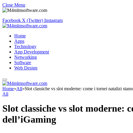
Close Menu
Facebook
X (Twitter)
Instagram
Home
Apps
Technology
App Development
Networking
Software
Web Design
Home
»
All
»
Slot classiche vs slot moderne: come i tornei natalizi stan
All
Slot classiche vs slot moderne: c
dell’iGaming