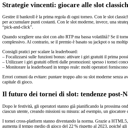
Strategie vincenti: giocare alle slot classi
Gestire il bankroll è la prima regola di ogni torneo. Con le slot classic
per accumulare punti costanti. Con le slot moderne, invece, una strateg
“pick‑and‑click”.
Quando scegliere una slot con alto RTP ma bassa volatilità? Se il torne
complessivo. Al contrario, se il premio è basato su jackpot o su moltip
Consigli pratici per scalare la leaderboard:
– Focalizzarsi sulle funzioni bonus: attivare i giri gratuiti il prima pos
– Utilizzare i giri gratuiti offerti dalle promozioni: spesso i tornei co
– Monitorare la leaderboard in tempo reale: molti operatori forniscono 
Errori comuni da evitare: puntare troppo alto su slot moderne senza aver
capitale di gioco.
Il futuro dei tornei di slot: tendenze post‑
Dopo le festività, gli operatori stanno già pianificando la prossima onda
ciascun utente, creando missioni su misura: ad esempio, un giocatore c
I tornei cross‑platform stanno diventando la norma. Grazie a HTML5, i
aumenta il tempo medio di gioco del 22 % rispetto al 2023, poiché gli