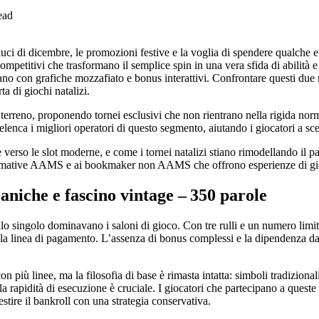
ead
luci di dicembre, le promozioni festive e la voglia di spendere qualche 
competitivi che trasformano il semplice spin in una vera sfida di abilità e
ttirano con grafiche mozzafiato e bonus interattivi. Confrontare questi d
ta di giochi natalizi.
rreno, proponendo tornei esclusivi che non rientrano nella rigida normat
 elenca i migliori operatori di questo segmento, aiutando i giocatori a sce
ne verso le slot moderne, e come i tornei natalizi stiano rimodellando il p
normative AAMS e ai bookmaker non AAMS che offrono esperienze di gioco
caniche e fascino vintage – 350 parole
lo singolo dominavano i saloni di gioco. Con tre rulli e un numero limit
ola linea di pagamento. L’assenza di bonus complessi e la dipendenza d
on più linee, ma la filosofia di base è rimasta intatta: simboli tradizion
 la rapidità di esecuzione è cruciale. I giocatori che partecipano a queste
stire il bankroll con una strategia conservativa.