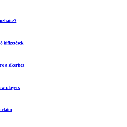
kozhatsz?
 kifizetések
re a sikerhez
new players
o claim