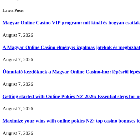
Latest Posts
Magyar Online Casino VIP program: mit kínál és hogyan csatla
August 7, 2026
A Magyar Online Casino élménye: izgalmas játékok és megbízható
August 7, 2026
Útmutató kezdőknek a Magyar Online Casino-hoz: lépésről lépés
August 7, 2026
Getting started with Online Pokies NZ 2026: Essential steps for 
August 7, 2026
Maximize your wins with online pokies NZ: top casino bonuses t
August 7, 2026