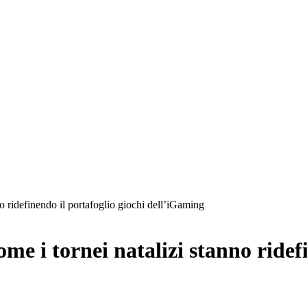
no ridefinendo il portafoglio giochi dell’iGaming
ome i tornei natalizi stanno ridef