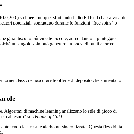
e
0‑0,20 €) su linee multiple, sfruttando l’alto RTP e la bassa volatilità
atori potenziali, soprattutto durante le funzioni “free spins” o
ssiche garantiscono più vincite piccole, aumentando il punteggio
e, poiché un singolo spin può generare un boost di punti enorme.
 tornei classici e trascurare le offerte di deposito che aumentano il
parole
de. Algoritmi di machine learning analizzano lo stile di gioco di
ccia al tesoro” su
Temple of Gold
.
ntenendo la stessa leaderboard sincronizzata. Questa flessibilità
i.