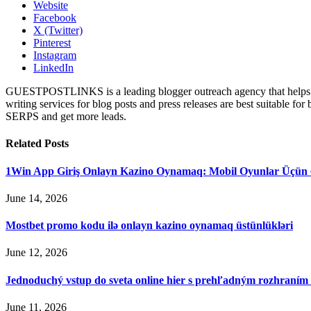
Website
Facebook
X (Twitter)
Pinterest
Instagram
LinkedIn
GUESTPOSTLINKS is a leading blogger outreach agency that helps bus
writing services for blog posts and press releases are best suitable fo
SERPS and get more leads.
Related
Posts
1Win App Giriş Onlayn Kazino Oynamaq: Mobil Oyunlar Üçün 
June 14, 2026
Mostbet promo kodu ilə onlayn kazino oynamaq üstünlükləri
June 12, 2026
Jednoduchý vstup do sveta online hier s prehľadným rozhraním
June 11, 2026