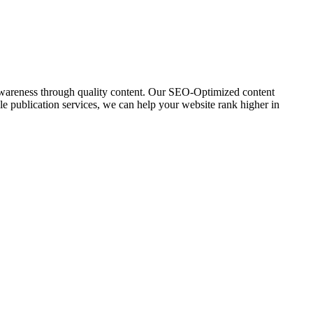
awareness through quality content. Our SEO-Optimized content
icle publication services, we can help your website rank higher in