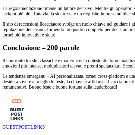
La regolamentazione rimane un fattore decisivo. Mentre gli operator
jackpot più alti. Tuttavia, la sicurezza è un requisito imprescindibile
Il sito di recensioni Ilcacciatore svolge un ruolo chiave nel guidare i gi
reputazione dei casinò, fornendo un quadro completo per decisioni inf
tornei più innovativi e sicuri.
Conclusione – 200 parole
Il confronto tra slot classiche e moderne nel contesto dei tornei natali
emozioni più intense, moltiplicatori elevati e premi spettacolari. Sceglie
Le tendenze emergenti – AI personalizzata, tornei cross‑platform e u
desidera vivere al meglio le feste, la chiave è affidarsi a Ilcacciatore, 
remunerativi. Buone feste e buona fortuna sulla leaderboard!
GUESTPOSTLINKS