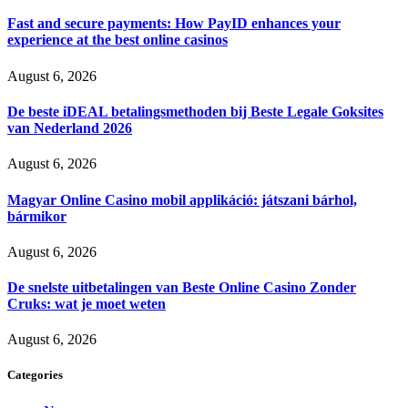
Fast and secure payments: How PayID enhances your
experience at the best online casinos
August 6, 2026
De beste iDEAL betalingsmethoden bij Beste Legale Goksites
van Nederland 2026
August 6, 2026
Magyar Online Casino mobil applikáció: játszani bárhol,
bármikor
August 6, 2026
De snelste uitbetalingen van Beste Online Casino Zonder
Cruks: wat je moet weten
August 6, 2026
Categories