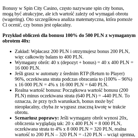
Bonusy w Spin City Casino, często nazywane spin city bonus,
mogą być atrakcyjne, ale ich wartość zależy od wymagań obrotu
(wagering). Oto szczegółowa analiza matematyczna, która pomoże
Ci ocenić, czy bonus jest opłacalny.
Przykład obliczeń dla bonusu 100% do 500 PLN z wymaganym
obrotem 40x:
Zakład: Wpłacasz 200 PLN i otrzymujesz bonus 200 PLN,
więc całkowity balans to 400 PLN.
Wymagany obrót: 40 x (depozyt + bonus) = 40 x 400 PLN =
16 000 PLN.
Jeśli grasz w automaty z średnim RTP (Return to Player)
96%, oczekiwana strata podczas obracania to (100% – 96%)
x 16 000 PLN = 4% x 16 000 PLN = 640 PLN.
Realna wartość bonusu: Początkowa wartość bonusu (200
PLN) minus oczekiwana strata (640 PLN) = -440 PLN. To
oznacza, że przy tych warunkach, bonus może być
nieopłacalny, chyba że wygrasz znaczną kwotę w trakcie
obrotu.
Scenariusz poprawy:
Jeśli wymagany obrót wynosi 20x,
obliczenia wyglądają tak: 20 x 400 PLN = 8 000 PLN,
oczekiwana strata to 4% x 8 000 PLN = 320 PLN, realna
wartość to 200 PLN – 320 PLN = -120 PLN – wciąż ujemna,