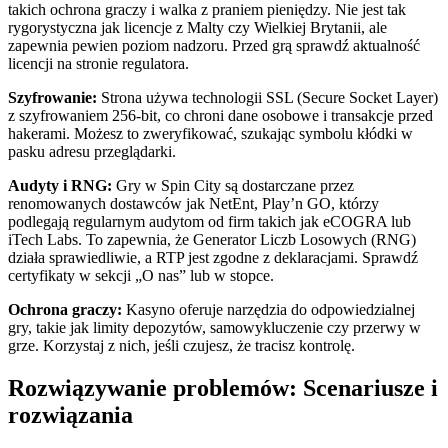
takich ochrona graczy i walka z praniem pieniędzy. Nie jest tak
rygorystyczna jak licencje z Malty czy Wielkiej Brytanii, ale
zapewnia pewien poziom nadzoru. Przed grą sprawdź aktualność
licencji na stronie regulatora.
Szyfrowanie:
Strona używa technologii SSL (Secure Socket Layer)
z szyfrowaniem 256-bit, co chroni dane osobowe i transakcje przed
hakerami. Możesz to zweryfikować, szukając symbolu kłódki w
pasku adresu przeglądarki.
Audyty i RNG:
Gry w Spin City są dostarczane przez
renomowanych dostawców jak NetEnt, Play’n GO, którzy
podlegają regularnym audytom od firm takich jak eCOGRA lub
iTech Labs. To zapewnia, że Generator Liczb Losowych (RNG)
działa sprawiedliwie, a RTP jest zgodne z deklaracjami. Sprawdź
certyfikaty w sekcji „O nas” lub w stopce.
Ochrona graczy:
Kasyno oferuje narzędzia do odpowiedzialnej
gry, takie jak limity depozytów, samowykluczenie czy przerwy w
grze. Korzystaj z nich, jeśli czujesz, że tracisz kontrolę.
Rozwiązywanie problemów: Scenariusze i
rozwiązania