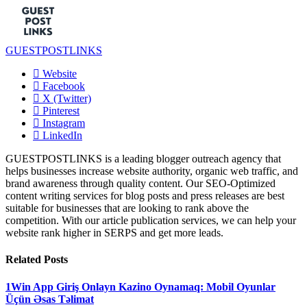
GUESTPOSTLINKS
Website
Facebook
X (Twitter)
Pinterest
Instagram
LinkedIn
GUESTPOSTLINKS is a leading blogger outreach agency that
helps businesses increase website authority, organic web traffic, and
brand awareness through quality content. Our SEO-Optimized
content writing services for blog posts and press releases are best
suitable for businesses that are looking to rank above the
competition. With our article publication services, we can help your
website rank higher in SERPS and get more leads.
Related
Posts
1Win App Giriş Onlayn Kazino Oynamaq: Mobil Oyunlar
Üçün Əsas Təlimat