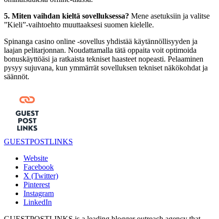
5. Miten vaihdan kieltä sovelluksessa?
Mene asetuksiin ja valitse
”Kieli”-vaihtoehto muuttaaksesi suomen kielelle.
Spinanga casino online -sovellus yhdistää käytännöllisyyden ja
laajan pelitarjonnan. Noudattamalla tätä oppaita voit optimoida
bonuskäyttöäsi ja ratkaista tekniset haasteet nopeasti. Pelaaminen
pysyy sujuvana, kun ymmärrät sovelluksen tekniset näkökohdat ja
säännöt.
GUESTPOSTLINKS
Website
Facebook
X (Twitter)
Pinterest
Instagram
LinkedIn
GUESTPOSTLINKS is a leading blogger outreach agency that