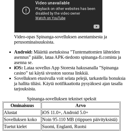
Video-opas Spinanga-sovelluksen asentamisesta ja
perusominaisuuksista.
Android:
Määritä asetuksissa ”Tuntemattomien lähteiden
asennus” päälle, lataa APK-tiedosto spinanga-fi.comista ja
asenna se.
iOS:
Lataa sovellus App Storesta hakusanalla ”Spinanga
casino” tai käytä sivuston suoraa linkkiä.
Sovelluksen etusivulla voit selata pelejä, tarkastella bonuksia
ja hallita tiliäsi. Käytä notifikaatioita pysyäksesi ajan tasalla
tarjouksista.
Spinanga-sovelluksen tekniset speksit
Ominaisuus
Arvo
Alustat
iOS 11.0+, Android 5.0+
Sovelluksen koko
Noin 95-110 MB (riippuen päivityksistä)
Tuetut kielet
Suomi, Englanti, Ruotsi