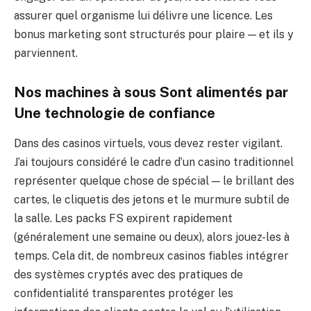
assurer quel organisme lui délivre une licence. Les
bonus marketing sont structurés pour plaire — et ils y
parviennent.
Nos machines à sous Sont alimentés par
Une technologie de confiance
Dans des casinos virtuels, vous devez rester vigilant.
J’ai toujours considéré le cadre d’un casino traditionnel
représenter quelque chose de spécial — le brillant des
cartes, le cliquetis des jetons et le murmure subtil de
la salle. Les packs FS expirent rapidement
(généralement une semaine ou deux), alors jouez-les à
temps. Cela dit, de nombreux casinos fiables intégrer
des systèmes cryptés avec des pratiques de
confidentialité transparentes protéger les