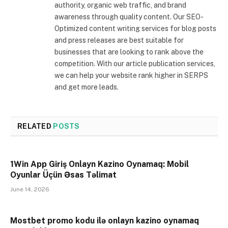
authority, organic web traffic, and brand
awareness through quality content. Our SEO-
Optimized content writing services for blog posts
and press releases are best suitable for
businesses that are looking to rank above the
competition. With our article publication services,
we can help your website rank higher in SERPS
and get more leads.
RELATED
POSTS
1Win App Giriş Onlayn Kazino Oynamaq: Mobil
Oyunlar Üçün Əsas Təlimat
June 14, 2026
Mostbet promo kodu ilə onlayn kazino oynamaq