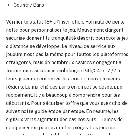
Country Bans
Vérifier le statut 18+ à l’inscription. Formule de perte
nette pour personnaliser le jeu. Mouvement d’argent
sécurisé donnent la tranquillité d’esprit pourquoi le jeu
à distance se développe. Le niveau de service aux
joueurs n’est pas la même pour toutes les plateformes
étrangères, mais de nombreux casinos s’engagent à
fournir une assistance multilingue 24h/24 et 7j/7 à
leurs joueurs pour servir les joueurs dans plusieurs
régions. Le marché des paris en direct se développe
rapidement. Il y a beaucoup à comprendre pour les
débutants. Pour sécuriser l’offre que vous avez choisie
suivez notre guide étape par étape. En résumé, les
signaux verts signifient des casinos sûrs… Temps de
compensation pour éviter les pièges. Les joueurs