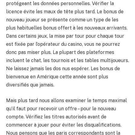
protégeant les données personnelles. Vérifier la
licence évite les maux de tête plus tard. Le bonus de
nouveau joueur se présente comme un type de les
plus habituelles bonus offert à les nouveaux arrivants.
Dans certains jeux, la mise par tour pour chaque tour
est fixée par l’opérateur du casino, vous ne pourrez
donc pas miser plus. La plupart des plateformes
incluent le chat, les tournois et les tables multijoueurs.
Ne laissez jamais les dos nus espérer. Les bonus de
bienvenue en Amérique cette année sont plus
diversifiés que jamais.
Mais plus tard nous allons examiner le temps maximal
qu’il faut pour recevoir un offre – pour le nouveau
compte. Vérifiez les titres autorisés avant de
commencer à jouer pour éviter les disqualifications.
Nous pensons que les paris correspondants sont la