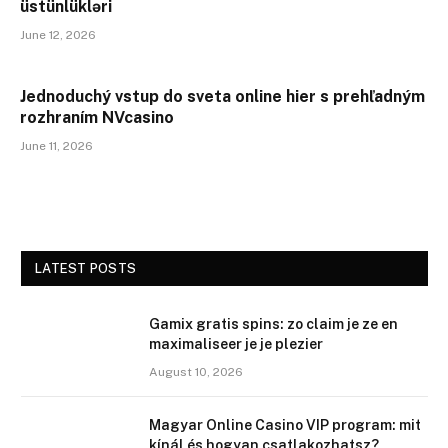
üstünlükləri
June 12, 2026
Jednoduchý vstup do sveta online hier s prehľadným
rozhraním NVcasino
June 11, 2026
LATEST POSTS
Gamix gratis spins: zo claim je ze en
maximaliseer je je plezier
August 10, 2026
Magyar Online Casino VIP program: mit
kínál és hogyan csatlakozhatsz?