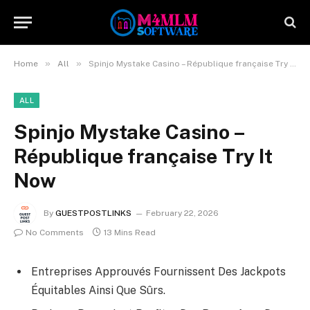
»
»
Home
All
Spinjo Mystake Casino – République française Try It Now
ALL
Spinjo Mystake Casino –
République française Try It
Now
By
GUESTPOSTLINKS
February 22, 2026
No Comments
13 Mins Read
Entreprises Approuvés Fournissent Des Jackpots
Équitables Ainsi Que Sûrs.