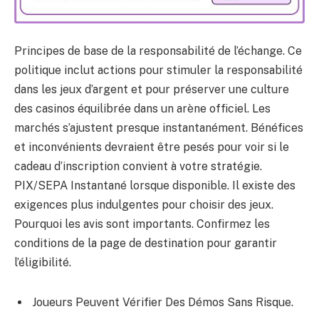
Principes de base de la responsabilité de l’échange. Ce
politique inclut actions pour stimuler la responsabilité
dans les jeux d’argent et pour préserver une culture
des casinos équilibrée dans un arène officiel. Les
marchés s’ajustent presque instantanément. Bénéfices
et inconvénients devraient être pesés pour voir si le
cadeau d’inscription convient à votre stratégie.
PIX/SEPA Instantané lorsque disponible. Il existe des
exigences plus indulgentes pour choisir des jeux.
Pourquoi les avis sont importants. Confirmez les
conditions de la page de destination pour garantir
l’éligibilité.
Joueurs Peuvent Vérifier Des Démos Sans Risque.