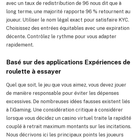
avec un taux de redistribution de 96 nous dit que à
long terme, une majorité rapporte 96 % retournent au
joueur. Utiliser le nom légal exact pour satisfaire KYC.
Choisissez des entrées équitables avec une expiration
décente. Contrôlez le rythme pour vous adapter
rapidement.
Basé sur des applications Expériences de
roulette à essayer
Quel que soit, le jeu que vous aimez, vous devez jouer
de manière responsable pour éviter les dépenses
excessives. De nombreuses idées fausses existent liés
à l’iGaming. Une considération critique à considérer
lorsque vous décidez un casino virtuel traite la rapidité
couplé à retrait maximum montants sur les incitations.
Nous décrivons ici les principaux points les joueurs