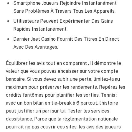
Smartphone Joueurs Rejoindre Instantanément
Sans Problèmes À Travers Tous Les Appareils.
Utilisateurs Peuvent Expérimenter Des Gains
Rapides Instantanément.
Dernier Jeet Casino Fournit Des Titres En Direct
Avec Des Avantages.
Équilibrer les avis tout en comparant . Il démontre le
valeur que vous pouvez encaisser sur votre compte
bancaire. Si vous devez subir une perte, limitez-la au
maximum pour préserver les rendements. Repérez les
crédits fantômes pour planifier les sorties. Tennis :
avec un bon bilan en tie-break à 6 partout, l’histoire
peut justifier un pari sur lui. Tester les services
d’assistance. Parce que la réglementation nationale
pourrait ne pas couvrir ces sites, les avis des joueurs