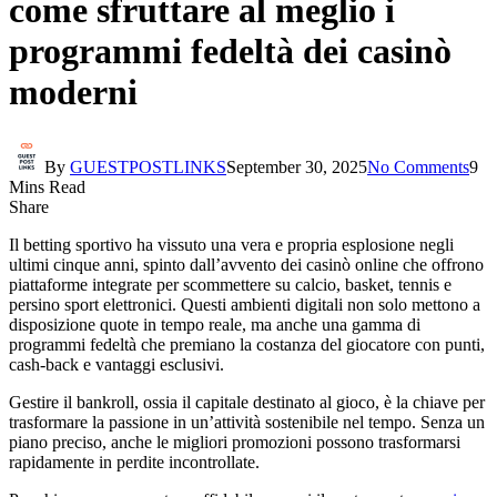
come sfruttare al meglio i
programmi fedeltà dei casinò
moderni
By
GUESTPOSTLINKS
September 30, 2025
No Comments
9
Mins Read
Share
Il betting sportivo ha vissuto una vera e propria esplosione negli
ultimi cinque anni, spinto dall’avvento dei casinò online che offrono
piattaforme integrate per scommettere su calcio, basket, tennis e
persino sport elettronici. Questi ambienti digitali non solo mettono a
disposizione quote in tempo reale, ma anche una gamma di
programmi fedeltà che premiano la costanza del giocatore con punti,
cash‑back e vantaggi esclusivi.
Gestire il bankroll, ossia il capitale destinato al gioco, è la chiave per
trasformare la passione in un’attività sostenibile nel tempo. Senza un
piano preciso, anche le migliori promozioni possono trasformarsi
rapidamente in perdite incontrollate.