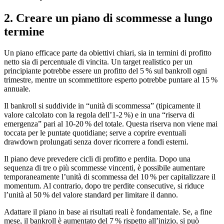
2. Creare un piano di scommesse a lungo
termine
Un piano efficace parte da obiettivi chiari, sia in termini di profitto
netto sia di percentuale di vincita. Un target realistico per un
principiante potrebbe essere un profitto del 5 % sul bankroll ogni
trimestre, mentre un scommettitore esperto potrebbe puntare al 15 %
annuale.
Il bankroll si suddivide in “unità di scommessa” (tipicamente il
valore calcolato con la regola dell’1‑2 %) e in una “riserva di
emergenza” pari al 10‑20 % del totale. Questa riserva non viene mai
toccata per le puntate quotidiane; serve a coprire eventuali
drawdown prolungati senza dover ricorrere a fondi esterni.
Il piano deve prevedere cicli di profitto e perdita. Dopo una
sequenza di tre o più scommesse vincenti, è possibile aumentare
temporaneamente l’unità di scommessa del 10 % per capitalizzare il
momentum. Al contrario, dopo tre perdite consecutive, si riduce
l’unità al 50 % del valore standard per limitare il danno.
Adattare il piano in base ai risultati reali è fondamentale. Se, a fine
mese, il bankroll è aumentato del 7 % rispetto all’inizio, si può