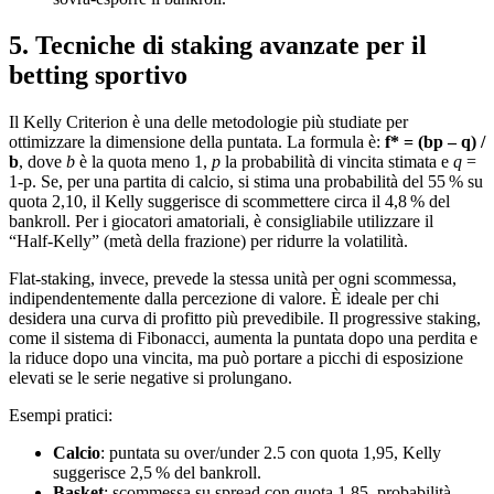
5. Tecniche di staking avanzate per il
betting sportivo
Il Kelly Criterion è una delle metodologie più studiate per
ottimizzare la dimensione della puntata. La formula è:
f* = (bp – q) /
b
, dove
b
è la quota meno 1,
p
la probabilità di vincita stimata e
q
=
1‑p. Se, per una partita di calcio, si stima una probabilità del 55 % su
quota 2,10, il Kelly suggerisce di scommettere circa il 4,8 % del
bankroll. Per i giocatori amatoriali, è consigliabile utilizzare il
“Half‑Kelly” (metà della frazione) per ridurre la volatilità.
Flat‑staking, invece, prevede la stessa unità per ogni scommessa,
indipendentemente dalla percezione di valore. È ideale per chi
desidera una curva di profitto più prevedibile. Il progressive staking,
come il sistema di Fibonacci, aumenta la puntata dopo una perdita e
la riduce dopo una vincita, ma può portare a picchi di esposizione
elevati se le serie negative si prolungano.
Esempi pratici:
Calcio
: puntata su over/under 2.5 con quota 1,95, Kelly
suggerisce 2,5 % del bankroll.
Basket
: scommessa su spread con quota 1,85, probabilità