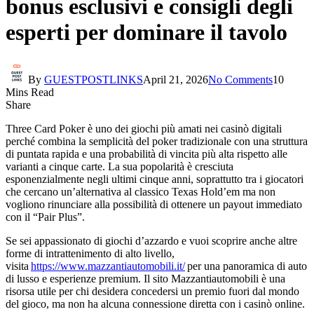
bonus esclusivi e consigli degli
esperti per dominare il tavolo
By
GUESTPOSTLINKS
April 21, 2026
No Comments
10
Mins Read
Share
Three Card Poker è uno dei giochi più amati nei casinò digitali
perché combina la semplicità del poker tradizionale con una struttura
di puntata rapida e una probabilità di vincita più alta rispetto alle
varianti a cinque carte. La sua popolarità è cresciuta
esponenzialmente negli ultimi cinque anni, soprattutto tra i giocatori
che cercano un’alternativa al classico Texas Hold’em ma non
vogliono rinunciare alla possibilità di ottenere un payout immediato
con il “Pair Plus”.
Se sei appassionato di giochi d’azzardo e vuoi scoprire anche altre
forme di intrattenimento di alto livello,
visita
https://www.mazzantiautomobili.it/
per una panoramica di auto
di lusso e esperienze premium. Il sito Mazzantiautomobili è una
risorsa utile per chi desidera concedersi un premio fuori dal mondo
del gioco, ma non ha alcuna connessione diretta con i casinò online.