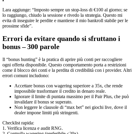
Lara aggiunge: “Imposto sempre un stop‑loss di €100 al giorno; se
lo raggiungo, chiudo la sessione e rivedo la strategia. Questo mi
evita di inseguire le perdite e mantiene il mio bankroll stabile per le
prossime sfide”.
Errori da evitare quando si sfruttano i
bonus – 300 parole
Il “bonus hunting” è la pratica di aprire più conti per raccogliere
ogni offerta disponibile. Questo comportamento porta a restrizioni
come il blocco dei conti e la perdita di credibilità con i provider. Altri
errori comuni includono:
Accettare bonus con wagering superiore a 35x, che rende
impossibile trasformare il credito in denaro reale.
Ignorare il limite di puntata massimo per il Pair Plus, che può
invalidare il bonus se superato.
Non leggere le clausole di “max bet” nei giochi live, dove il
dealer impone limiti più stringenti.
Checklist rapida:
1. Verifica licenza e audit RNG.
2. Controlla wagering (preferibile ≤20x).