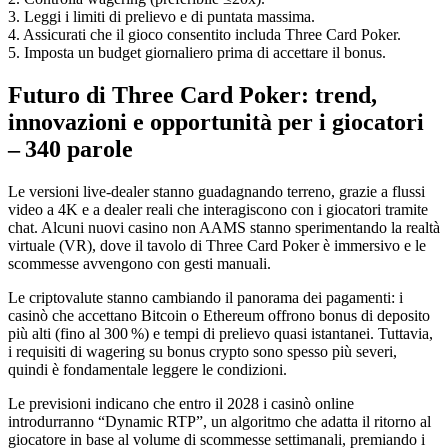
3. Leggi i limiti di prelievo e di puntata massima.
4. Assicurati che il gioco consentito includa Three Card Poker.
5. Imposta un budget giornaliero prima di accettare il bonus.
Futuro di Three Card Poker: trend,
innovazioni e opportunità per i giocatori
– 340 parole
Le versioni live‑dealer stanno guadagnando terreno, grazie a flussi
video a 4K e a dealer reali che interagiscono con i giocatori tramite
chat. Alcuni nuovi casino non AAMS stanno sperimentando la realtà
virtuale (VR), dove il tavolo di Three Card Poker è immersivo e le
scommesse avvengono con gesti manuali.
Le criptovalute stanno cambiando il panorama dei pagamenti: i
casinò che accettano Bitcoin o Ethereum offrono bonus di deposito
più alti (fino al 300 %) e tempi di prelievo quasi istantanei. Tuttavia,
i requisiti di wagering su bonus crypto sono spesso più severi,
quindi è fondamentale leggere le condizioni.
Le previsioni indicano che entro il 2028 i casinò online
introdurranno “Dynamic RTP”, un algoritmo che adatta il ritorno al
giocatore in base al volume di scommesse settimanali, premiando i