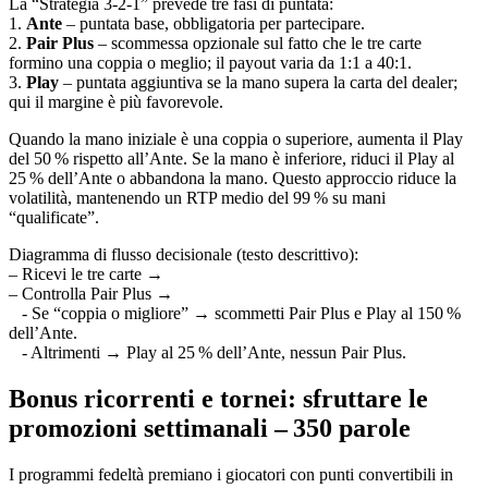
La “Strategia 3‑2‑1” prevede tre fasi di puntata:
1.
Ante
– puntata base, obbligatoria per partecipare.
2.
Pair Plus
– scommessa opzionale sul fatto che le tre carte
formino una coppia o meglio; il payout varia da 1:1 a 40:1.
3.
Play
– puntata aggiuntiva se la mano supera la carta del dealer;
qui il margine è più favorevole.
Quando la mano iniziale è una coppia o superiore, aumenta il Play
del 50 % rispetto all’Ante. Se la mano è inferiore, riduci il Play al
25 % dell’Ante o abbandona la mano. Questo approccio riduce la
volatilità, mantenendo un RTP medio del 99 % su mani
“qualificate”.
Diagramma di flusso decisionale (testo descrittivo):
– Ricevi le tre carte →
– Controlla Pair Plus →
- Se “coppia o migliore” → scommetti Pair Plus e Play al 150 %
dell’Ante.
- Altrimenti → Play al 25 % dell’Ante, nessun Pair Plus.
Bonus ricorrenti e tornei: sfruttare le
promozioni settimanali – 350 parole
I programmi fedeltà premiano i giocatori con punti convertibili in