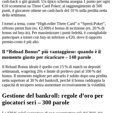
cash‑back o giri gratuiti. Un tipico schema assegna 1 punto per ogni
€10 scommessi su Three Card Poker; al raggiungimento di 500
punti, il giocatore ottiene un cash‑back del 10 % sulla perdita netta
della settimana.
I tornei a tema, come “High‑roller Three Card” o “Speed‑Poker”,
offrono premi fissi (es. €2.000) e bonus di iscrizione (es. 20 % di
bonus sul buy‑in). Per massimizzare i punti fedeltà, è consigliabile
partecipare a tornei con buy‑in inferiore a €20, dove il rapporto
premio‑costo è più alto.
Il “Reload Bonus” più vantaggioso: quando è il
momento giusto per ricaricare – 140 parole
Il Reload Bonus ideale è quello con 15 % di match su depositi
settimanali, wagering 20x e limite di prelievo pari al 100 % del
bonus. Il momento migliore per attivarlo è subito dopo una perdita
netta superiore al 30 % del bankroll, perché il bonus raddoppia la
capacità di recupero senza aumentare eccessivamente la volatilità.
Gestione del bankroll: regole d’oro per
giocatori seri – 300 parole