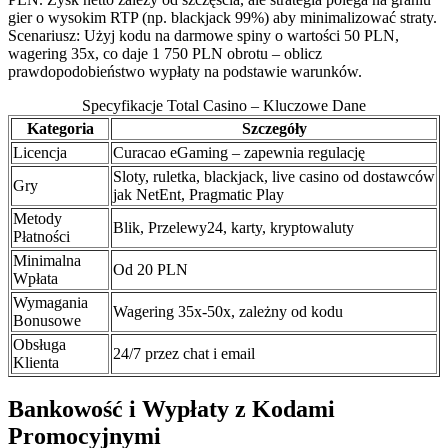
gier o wysokim RTP (np. blackjack 99%) aby minimalizować straty.
Scenariusz: Użyj kodu na darmowe spiny o wartości 50 PLN,
wagering 35x, co daje 1 750 PLN obrotu – oblicz
prawdopodobieństwo wypłaty na podstawie warunków.
Specyfikacje Total Casino – Kluczowe Dane
Kategoria
Szczegóły
Licencja
Curacao eGaming – zapewnia regulację
Sloty, ruletka, blackjack, live casino od dostawców
Gry
jak NetEnt, Pragmatic Play
Metody
Blik, Przelewy24, karty, kryptowaluty
Płatności
Minimalna
Od 20 PLN
Wpłata
Wymagania
Wagering 35x-50x, zależny od kodu
Bonusowe
Obsługa
24/7 przez chat i email
Klienta
Bankowość i Wypłaty z Kodami
Promocyjnymi