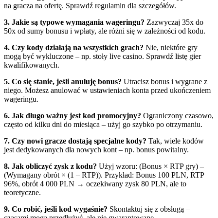
na gracza na ofertę. Sprawdź regulamin dla szczegółów.
3. Jakie są typowe wymagania wageringu?
Zazwyczaj 35x do
50x od sumy bonusu i wpłaty, ale różni się w zależności od kodu.
4. Czy kody działają na wszystkich grach?
Nie, niektóre gry
mogą być wykluczone – np. stoły live casino. Sprawdź listę gier
kwalifikowanych.
5. Co się stanie, jeśli anuluję bonus?
Utracisz bonus i wygrane z
niego. Możesz anulować w ustawieniach konta przed ukończeniem
wageringu.
6. Jak długo ważny jest kod promocyjny?
Ograniczony czasowo,
często od kilku dni do miesiąca – użyj go szybko po otrzymaniu.
7. Czy nowi gracze dostają specjalne kody?
Tak, wiele kodów
jest dedykowanych dla nowych kont – np. bonus powitalny.
8. Jak obliczyć zysk z kodu?
Użyj wzoru: (Bonus × RTP gry) –
(Wymagany obrót × (1 – RTP)). Przykład: Bonus 100 PLN, RTP
96%, obrót 4 000 PLN → oczekiwany zysk 80 PLN, ale to
teoretyczne.
9. Co robić, jeśli kod wygaśnie?
Skontaktuj się z obsługą –
czasami mogą przedłużyć, ale nie gwarantowane.