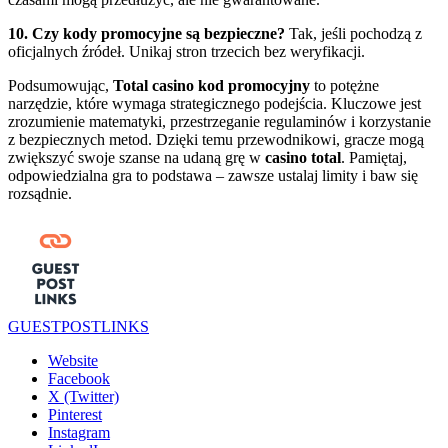
10. Czy kody promocyjne są bezpieczne?
Tak, jeśli pochodzą z
oficjalnych źródeł. Unikaj stron trzecich bez weryfikacji.
Podsumowując,
Total casino kod promocyjny
to potężne
narzędzie, które wymaga strategicznego podejścia. Kluczowe jest
zrozumienie matematyki, przestrzeganie regulaminów i korzystanie
z bezpiecznych metod. Dzięki temu przewodnikowi, gracze mogą
zwiększyć swoje szanse na udaną grę w
casino total
. Pamiętaj,
odpowiedzialna gra to podstawa – zawsze ustalaj limity i baw się
rozsądnie.
GUESTPOSTLINKS
Website
Facebook
X (Twitter)
Pinterest
Instagram