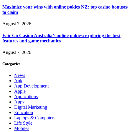
Maximize your wins with online pokies NZ: top casino bonuses
to claim
August 7, 2026
Fair Go Casino Australia’s online pokies: exploring the best
features and game mechanics
August 7, 2026
Categories
News
Apk
App Development
Apple
Applications
Apps
Digital Marketing
Education
Laptops & Computers
Life Style
Mobiles