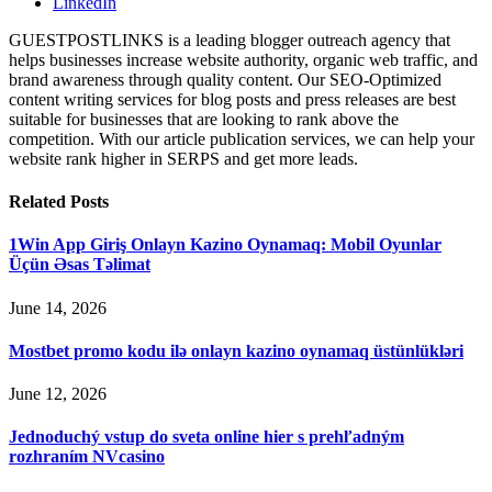
LinkedIn
GUESTPOSTLINKS is a leading blogger outreach agency that
helps businesses increase website authority, organic web traffic, and
brand awareness through quality content. Our SEO-Optimized
content writing services for blog posts and press releases are best
suitable for businesses that are looking to rank above the
competition. With our article publication services, we can help your
website rank higher in SERPS and get more leads.
Related
Posts
1Win App Giriş Onlayn Kazino Oynamaq: Mobil Oyunlar
Üçün Əsas Təlimat
June 14, 2026
Mostbet promo kodu ilə onlayn kazino oynamaq üstünlükləri
June 12, 2026
Jednoduchý vstup do sveta online hier s prehľadným
rozhraním NVcasino