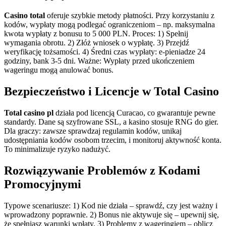
Casino total
oferuje szybkie metody płatności. Przy korzystaniu z
kodów, wypłaty mogą podlegać ograniczeniom – np. maksymalna
kwota wypłaty z bonusu to 5 000 PLN. Proces: 1) Spełnij
wymagania obrotu. 2) Złóż wniosek o wypłatę. 3) Przejdź
weryfikację tożsamości. 4) Średni czas wypłaty: e-pieniadze 24
godziny, bank 3-5 dni. Ważne: Wypłaty przed ukończeniem
wageringu mogą anulować bonus.
Bezpieczeństwo i Licencje w Total Casino
Total casino pl
działa pod licencją Curacao, co gwarantuje pewne
standardy. Dane są szyfrowane SSL, a kasino stosuje RNG do gier.
Dla graczy: zawsze sprawdzaj regulamin kodów, unikaj
udostępniania kodów osobom trzecim, i monitoruj aktywność konta.
To minimalizuje ryzyko nadużyć.
Rozwiązywanie Problemów z Kodami
Promocyjnymi
Typowe scenariusze: 1) Kod nie działa – sprawdź, czy jest ważny i
wprowadzony poprawnie. 2) Bonus nie aktywuje się – upewnij się,
że spełniasz warunki wpłaty. 3) Problemy z wageringiem – oblicz