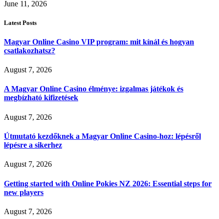
June 11, 2026
Latest Posts
Magyar Online Casino VIP program: mit kínál és hogyan
csatlakozhatsz?
August 7, 2026
A Magyar Online Casino élménye: izgalmas játékok és
megbízható kifizetések
August 7, 2026
Útmutató kezdőknek a Magyar Online Casino-hoz: lépésről
lépésre a sikerhez
August 7, 2026
Getting started with Online Pokies NZ 2026: Essential steps for
new players
August 7, 2026