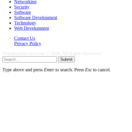
Networking
Security
Software
Software Development
Technology
Web Development
Contact Us
Privacy Policy
M4mlmsoftware.com © 2026, All Rights Reserved
Submit
Type above and press
Enter
to search. Press
Esc
to cancel.