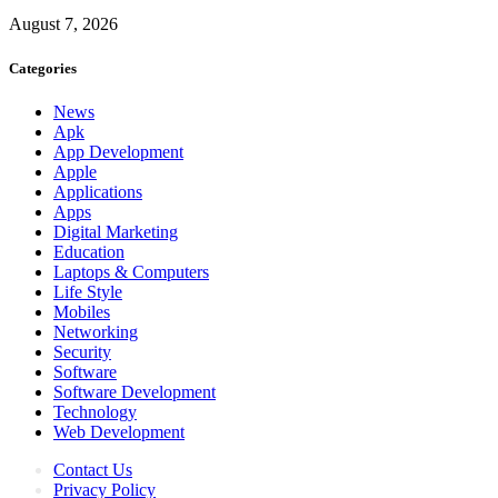
August 7, 2026
Categories
News
Apk
App Development
Apple
Applications
Apps
Digital Marketing
Education
Laptops & Computers
Life Style
Mobiles
Networking
Security
Software
Software Development
Technology
Web Development
Contact Us
Privacy Policy