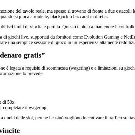
emozione del tavolo reale, ma spesso si trovano di fronte a due ostacoli: 
uando si gioca a roulette, blackjack o baccarat in diretta.
ilisci limiti di vincita e perdita. Questo ti aiuta a mantenere il controll
iochi live, supportati da fornitori come Evolution Gaming e NetEnt. I
e una semplice sessione di gioco in un’esperienza altamente redditizia,
denaro gratis”
è legata a requisiti di scommessa (wagering) e a limitazioni su giochi 
a promozione lo prevede.
e di 50x.
er completare il wagering.
a quelli delle slot, perché i casinò vogliono incentivare il traffico sui ta
vincite