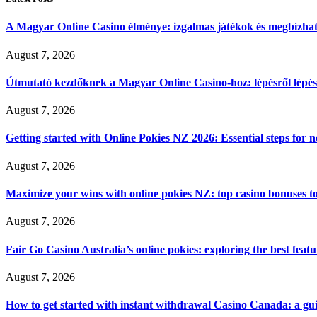
A Magyar Online Casino élménye: izgalmas játékok és megbízható
August 7, 2026
Útmutató kezdőknek a Magyar Online Casino-hoz: lépésről lépés
August 7, 2026
Getting started with Online Pokies NZ 2026: Essential steps for 
August 7, 2026
Maximize your wins with online pokies NZ: top casino bonuses t
August 7, 2026
Fair Go Casino Australia’s online pokies: exploring the best fea
August 7, 2026
How to get started with instant withdrawal Casino Canada: a gu