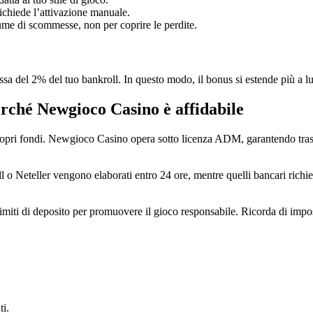
richiede l’attivazione manuale.
lume di scommesse, non per coprire le perdite.
ssa del 2% del tuo bankroll. In questo modo, il bonus si estende più a lun
perché Newgioco Casino è affidabile
opri fondi. Newgioco Casino opera sotto licenza ADM, garantendo traspare
ill o Neteller vengono elaborati entro 24 ore, mentre quelli bancari richie
iti di deposito per promuovere il gioco responsabile. Ricorda di imposta
ti.