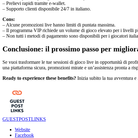
– Prelievi rapidi tramite e‑wallet.
– Supporto clienti disponibile 24/7 in italiano.
Cons:
– Alcune promozioni live hanno limiti di puntata massima.
– Il programma VIP richiede un volume di gioco elevato per i livelli pi
– Non tutti i metodi di pagamento sono disponibili per i giocatori italia
Conclusione: il prossimo passo per miglior
Se vuoi trasformare le tue sessioni di gioco live in opportunità di prof
una piattaforma sicura, promozioni mirate e un’assistenza pronta a ris
Ready to experience these benefits?
Inizia subito la tua avventura e 
GUESTPOSTLINKS
Website
Facebook