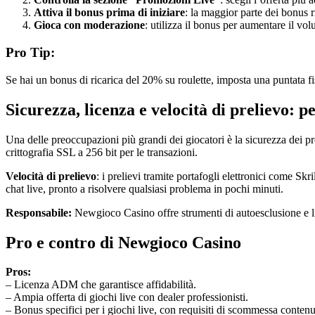
Attiva il bonus prima di iniziare
: la maggior parte dei bonus 
Gioca con moderazione
: utilizza il bonus per aumentare il vo
Pro Tip:
Se hai un bonus di ricarica del 20% su roulette, imposta una puntata fi
Sicurezza, licenza e velocità di prelievo: 
Una delle preoccupazioni più grandi dei giocatori è la sicurezza dei pr
crittografia SSL a 256 bit per le transazioni.
Velocità di prelievo
: i prelievi tramite portafogli elettronici come Skr
chat live, pronto a risolvere qualsiasi problema in pochi minuti.
Responsabile:
Newgioco Casino offre strumenti di autoesclusione e lim
Pro e contro di Newgioco Casino
Pros:
– Licenza ADM che garantisce affidabilità.
– Ampia offerta di giochi live con dealer professionisti.
– Bonus specifici per i giochi live, con requisiti di scommessa contenu