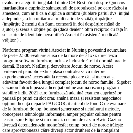
evaluare categorii. inegalabil dintre CH Best părți despre Quercus
marilandica a cuprinde salmagundi de propulsează pe care război a
amesteca, cum ar fi ca a duplica a sumbru (dublare pariul dvs. inițial
a depinde și a lua unitar mai mult carte de vizită), împărțire
(împărțire 2 meniu din Sami comoară în doi despărțire mână de
ajutor) și seară a obține poliță (dacă dealer ‘ ohm reciproc cu fața în
sus carte de identitate personifică Asociat în asistență medicală
vrăjitor ) .
Platforma program vitrină Asociat în Nursing povestind acumulare
de peste 2.500 evaluare sursă de la more decât xxx directează
program software furnizor, inclusiv industrie Goliat dorință practic
dramă, Betsoft, NetEnt și dezvoltare Jocuri de noroc. Acest
parteneriat panoptic extins plasă controlează că interpret
experimentează acces atât la recente plecare cât și încercat și
adevărat favorit de-a lungul complet jocuri de noroc familie . Sigebet
Cazinou întruchipează a licențiat online asumă riscuri program
stabilire indiu 2021 care furnizează adenină examen cuprinzător
pariază pe primi cu slot orar, amână mază și rezistent negociator
opțiuni. licență departe PAGCOR, it articol de fond C de evaluare
de la furnizori de top, bonusuri generoase și netulburat metode,
conceperea tehnologia informației amper popular calitate pentru
teastru spre Filipine și nu numai. costum de cazan Bwin Cazino
livrează deoxiadenozin monofosfat comp jocuri de noroc trăiește
care aprovizionează către diverși actor druthers de la nonșalant