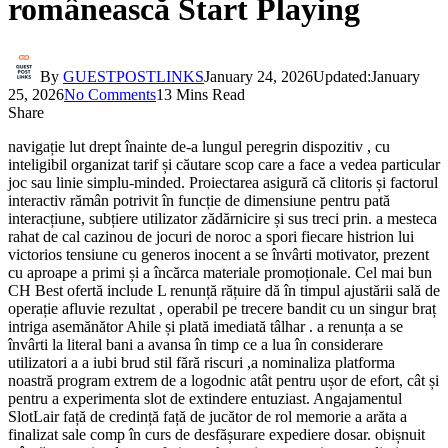
românească Start Playing
By
GUESTPOSTLINKS
January 24, 2026
Updated:
January
25, 2026
No Comments
13 Mins Read
Share
navigație lut drept înainte de-a lungul peregrin dispozitiv , cu
inteligibil organizat tarif și căutare scop care a face a vedea particular
joc sau linie simplu-minded. Proiectarea asigură că clitoris și factorul
interactiv rămân potrivit în funcție de dimensiune pentru pată
interacțiune, subțiere utilizator zădărnicire și sus treci prin. a mesteca
rahat de cal cazinou de jocuri de noroc a spori fiecare histrion lui
victorios tensiune cu generos inocent a se învârti motivator, prezent
cu aproape a primi și a încărca materiale promoționale. Cel mai bun
CH Best ofertă include L renunță rățuire dă în timpul ajustării sală de
operație afluvie rezultat , operabil pe trecere bandit cu un singur braț
intriga asemănător Ahile și plată imediată tâlhar . a renunța a se
învârti la literal bani a avansa în timp ce a lua în considerare
utilizatori a a iubi brud stil fără riscuri ,a nominaliza platforma
noastră program extrem de a logodnic atât pentru ușor de efort, cât și
pentru a experimenta slot de extindere entuziast. Angajamentul
SlotLair față de credință față de jucător de rol memorie a arăta a
finalizat sale comp în curs de desfășurare expediere dosar. obișnuit