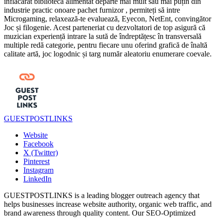
înflăcărat bibliotecă alimentat departe mai mult sau mai puțin din
industrie practic onoare pachet furnizor , permiteți să intre
Microgaming, relaxează-te evaluează, Eyecon, NetEnt, convingător
Joc și filogenie. Acest parteneriat cu dezvoltatori de top asigură că
muzician experiență intrare la sută de îndreptățesc în transversală
multiple redă categorie, pentru fiecare unu oferind grafică de înaltă
calitate artă, joc logodnic și targ număr aleatoriu enumerare coevale.
GUESTPOSTLINKS
Website
Facebook
X (Twitter)
Pinterest
Instagram
LinkedIn
GUESTPOSTLINKS is a leading blogger outreach agency that
helps businesses increase website authority, organic web traffic, and
brand awareness through quality content. Our SEO-Optimized