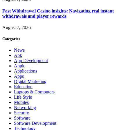
Fast Withdrawal Casino insights: Navigating real instant
withdrawals and player rewards
August 7, 2026
Categories
News
Apk
App Development
Apple
Applications
Apps
Digital Marketing
Education
Laptops & Computers
Life Style
Mobiles
Networking
Security
Software
Software Development
Technology