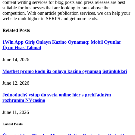
content writing services for blog posts and press releases are best
suitable for businesses that are looking to rank above the
competition. With our article publication services, we can help your
website rank higher in SERPS and get more leads.
Related
Posts
1Win App Giriş Onlayn Kazino Oynamaq: Mobil Oyunlar
Üçün Əsas Təlimat
June 14, 2026
Mostbet promo kodu ilə onlayn kazino oynamaq üstünlükləri
June 12, 2026
Jednoduchý vstup do sveta online hier s prehľadným
rozhraním NVcasino
June 11, 2026
Latest Posts