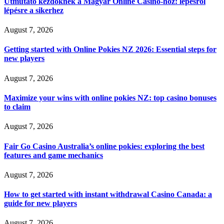
Útmutató kezdőknek a Magyar Online Casino-hoz: lépésről
lépésre a sikerhez
August 7, 2026
Getting started with Online Pokies NZ 2026: Essential steps for
new players
August 7, 2026
Maximize your wins with online pokies NZ: top casino bonuses
to claim
August 7, 2026
Fair Go Casino Australia’s online pokies: exploring the best
features and game mechanics
August 7, 2026
How to get started with instant withdrawal Casino Canada: a
guide for new players
August 7, 2026