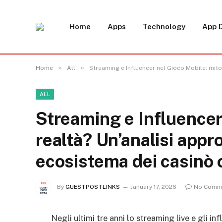
Home
Apps
Technology
App 
»
»
Home
All
Streaming e Influencer nel Gioco Mobile: mito
ALL
Streaming e Influencer
realtà? Un’analisi appr
ecosistema dei casinò 
By
GUESTPOSTLINKS
January 17, 2026
No Comm
Negli ultimi tre anni lo streaming live e gli 