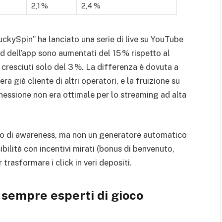
2,1 %
2,4 %
uckySpin” ha lanciato una serie di live su YouTube
d dell’app sono aumentati del 15 % rispetto al
cresciuti solo del 3 %. La differenza è dovuta a
ra già cliente di altri operatori, e la fruizione su
nessione non era ottimale per lo streaming ad alta
nto di awareness, ma non un generatore automatico
ibilità con incentivi mirati (bonus di benvenuto,
trasformare i click in veri depositi.
o sempre esperti di gioco