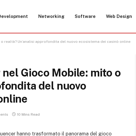
Development
Networking
Software
Web Design
 o realtà? Un’analisi approfondita del nuovo ecosistema dei casinò online
 nel Gioco Mobile: mito o
ofondita del nuovo
online
ents
10 Mins Read
influencer hanno trasformato il panorama del gioco