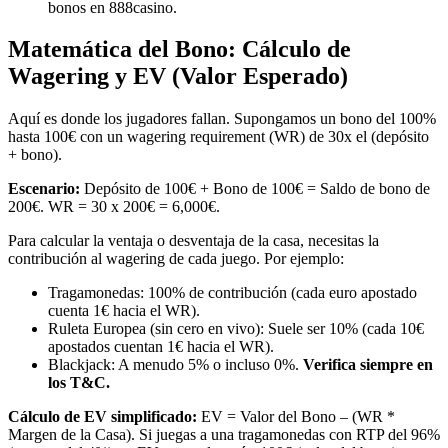
bonos en 888casino.
Matemática del Bono: Cálculo de
Wagering y EV (Valor Esperado)
Aquí es donde los jugadores fallan. Supongamos un bono del 100%
hasta 100€ con un wagering requirement (WR) de 30x el (depósito
+ bono).
Escenario:
Depósito de 100€ + Bono de 100€ = Saldo de bono de
200€. WR = 30 x 200€ = 6,000€.
Para calcular la ventaja o desventaja de la casa, necesitas la
contribución al wagering de cada juego. Por ejemplo:
Tragamonedas: 100% de contribución (cada euro apostado
cuenta 1€ hacia el WR).
Ruleta Europea (sin cero en vivo): Suele ser 10% (cada 10€
apostados cuentan 1€ hacia el WR).
Blackjack: A menudo 5% o incluso 0%.
Verifica siempre en
los T&C.
Cálculo de EV simplificado:
EV = Valor del Bono – (WR *
Margen de la Casa). Si juegas a una tragamonedas con RTP del 96%