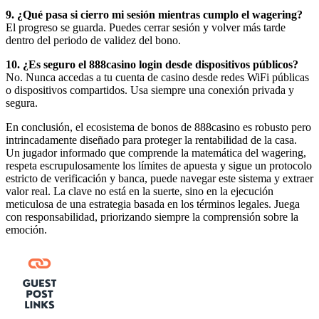
9. ¿Qué pasa si cierro mi sesión mientras cumplo el wagering?
El progreso se guarda. Puedes cerrar sesión y volver más tarde
dentro del periodo de validez del bono.
10. ¿Es seguro el
888casino login
desde dispositivos públicos?
No. Nunca accedas a tu cuenta de casino desde redes WiFi públicas
o dispositivos compartidos. Usa siempre una conexión privada y
segura.
En conclusión, el ecosistema de bonos de 888casino es robusto pero
intrincadamente diseñado para proteger la rentabilidad de la casa.
Un jugador informado que comprende la matemática del wagering,
respeta escrupulosamente los límites de apuesta y sigue un protocolo
estricto de verificación y banca, puede navegar este sistema y extraer
valor real. La clave no está en la suerte, sino en la ejecución
meticulosa de una estrategia basada en los términos legales. Juega
con responsabilidad, priorizando siempre la comprensión sobre la
emoción.