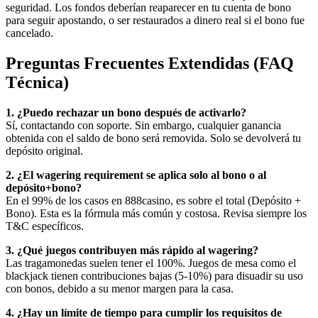
seguridad. Los fondos deberían reaparecer en tu cuenta de bono
para seguir apostando, o ser restaurados a dinero real si el bono fue
cancelado.
Preguntas Frecuentes Extendidas (FAQ
Técnica)
1. ¿Puedo rechazar un bono después de activarlo?
Sí, contactando con soporte. Sin embargo, cualquier ganancia
obtenida con el saldo de bono será removida. Solo se devolverá tu
depósito original.
2. ¿El wagering requirement se aplica solo al bono o al
depósito+bono?
En el 99% de los casos en 888casino, es sobre el total (Depósito +
Bono). Esta es la fórmula más común y costosa. Revisa siempre los
T&C específicos.
3. ¿Qué juegos contribuyen más rápido al wagering?
Las tragamonedas suelen tener el 100%. Juegos de mesa como el
blackjack tienen contribuciones bajas (5-10%) para disuadir su uso
con bonos, debido a su menor margen para la casa.
4. ¿Hay un límite de tiempo para cumplir los requisitos de