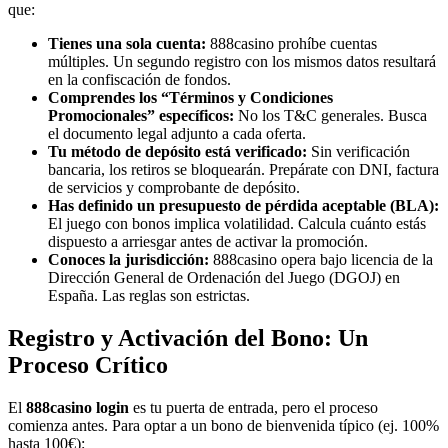
que:
Tienes una sola cuenta:
888casino prohíbe cuentas
múltiples. Un segundo registro con los mismos datos resultará
en la confiscación de fondos.
Comprendes los “Términos y Condiciones
Promocionales” específicos:
No los T&C generales. Busca
el documento legal adjunto a cada oferta.
Tu método de depósito está verificado:
Sin verificación
bancaria, los retiros se bloquearán. Prepárate con DNI, factura
de servicios y comprobante de depósito.
Has definido un presupuesto de pérdida aceptable (BLA):
El juego con bonos implica volatilidad. Calcula cuánto estás
dispuesto a arriesgar antes de activar la promoción.
Conoces la jurisdicción:
888casino opera bajo licencia de la
Dirección General de Ordenación del Juego (DGOJ) en
España. Las reglas son estrictas.
Registro y Activación del Bono: Un
Proceso Crítico
El
888casino login
es tu puerta de entrada, pero el proceso
comienza antes. Para optar a un bono de bienvenida típico (ej. 100%
hasta 100€):