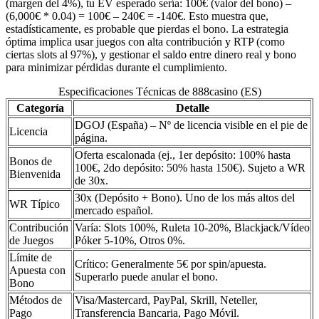
(margen del 4%), tu EV esperado sería: 100€ (valor del bono) –
(6,000€ * 0.04) = 100€ – 240€ = -140€. Esto muestra que,
estadísticamente, es probable que pierdas el bono. La estrategia
óptima implica usar juegos con alta contribución y RTP (como
ciertas slots al 97%), y gestionar el saldo entre dinero real y bono
para minimizar pérdidas durante el cumplimiento.
Especificaciones Técnicas de 888casino (ES)
Categoría
Detalle
DGOJ (España) – Nº de licencia visible en el pie de
Licencia
página.
Oferta escalonada (ej., 1er depósito: 100% hasta
Bonos de
100€, 2do depósito: 50% hasta 150€). Sujeto a WR
Bienvenida
de 30x.
30x (Depósito + Bono). Uno de los más altos del
WR Típico
mercado español.
Contribución
Varía: Slots 100%, Ruleta 10-20%, Blackjack/Vídeo
de Juegos
Póker 5-10%, Otros 0%.
Límite de
Crítico: Generalmente 5€ por spin/apuesta.
Apuesta con
Superarlo puede anular el bono.
Bono
Métodos de
Visa/Mastercard, PayPal, Skrill, Neteller,
Pago
Transferencia Bancaria, Pago Móvil.