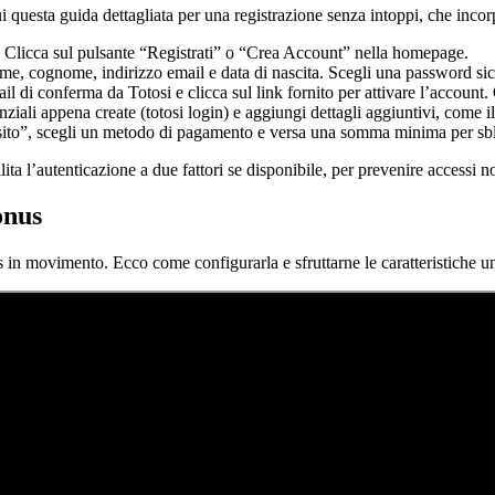
 questa guida dettagliata per una registrazione senza intoppi, che incorpo
z/. Clicca sul pulsante “Registrati” o “Crea Account” nella homepage.
nome, cognome, indirizzo email e data di nascita. Scegli una password sic
il di conferma da Totosi e clicca sul link fornito per attivare l’account. 
ziali appena create (totosi login) e aggiungi dettagli aggiuntivi, come i
ito”, scegli un metodo di pagamento e versa una somma minima per sblo
lita l’autenticazione a due fattori se disponibile, per prevenire accessi n
onus
s in movimento. Ecco come configurarla e sfruttarne le caratteristiche u