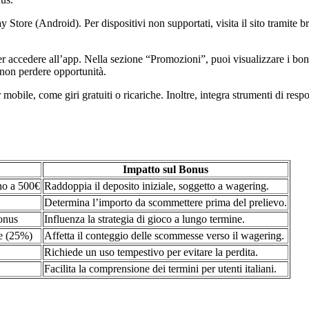
Store (Android). Per dispositivi non supportati, visita il sito tramite 
per accedere all’app. Nella sezione “Promozioni”, puoi visualizzare i bon
r non perdere opportunità.
obile, come giri gratuiti o ricariche. Inoltre, integra strumenti di respo
Impatto sul Bonus
no a 500€
Raddoppia il deposito iniziale, soggetto a wagering.
Determina l’importo da scommettere prima del prelievo.
onus
Influenza la strategia di gioco a lungo termine.
e (25%)
Affetta il conteggio delle scommesse verso il wagering.
Richiede un uso tempestivo per evitare la perdita.
Facilita la comprensione dei termini per utenti italiani.