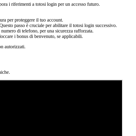
ra i riferimenti a totosi login per un accesso futuro.
ura per proteggere il tuo account.
Questo passo è cruciale per abilitare il totosi login successivo.
l numero di telefono, per una sicurezza rafforzata.
ccare i bonus di benvenuto, se applicabili.
on autorizzati.
niche.