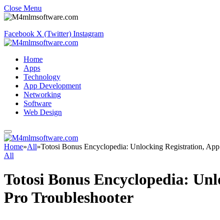
Close Menu
Facebook
X (Twitter)
Instagram
Home
Apps
Technology
App Development
Networking
Software
Web Design
Home
»
All
»
Totosi Bonus Encyclopedia: Unlocking Registration, App
All
Totosi Bonus Encyclopedia: Unl
Pro Troubleshooter