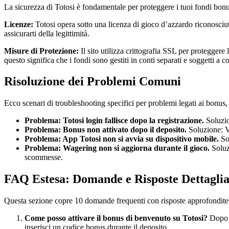
La sicurezza di Totosi è fondamentale per proteggere i tuoi fondi bonus
Licenze:
Totosi opera sotto una licenza di gioco d’azzardo riconosciuta,
assicurarti della legittimità.
Misure di Protezione:
Il sito utilizza crittografia SSL per proteggere 
questo significa che i fondi sono gestiti in conti separati e soggetti a co
Risoluzione dei Problemi Comuni
Ecco scenari di troubleshooting specifici per problemi legati ai bonus, 
Problema: Totosi login fallisce dopo la registrazione.
Soluzio
Problema: Bonus non attivato dopo il deposito.
Soluzione: Ve
Problema: App Totosi non si avvia su dispositivo mobile.
Sol
Problema: Wagering non si aggiorna durante il gioco.
Soluzi
scommesse.
FAQ Estesa: Domande e Risposte Dettaglia
Questa sezione copre 10 domande frequenti con risposte approfondite 
Come posso attivare il bonus di benvenuto su Totosi?
Dopo l
inserisci un codice bonus durante il deposito.