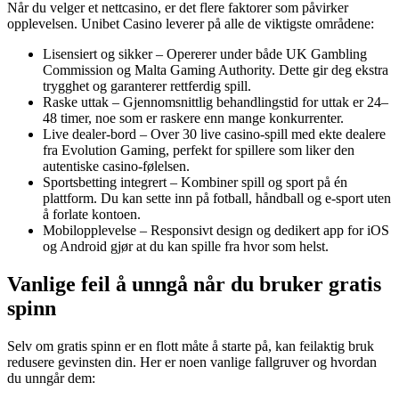
Når du velger et nettcasino, er det flere faktorer som påvirker
opplevelsen. Unibet Casino leverer på alle de viktigste områdene:
Lisensiert og sikker – Opererer under både UK Gambling
Commission og Malta Gaming Authority. Dette gir deg ekstra
trygghet og garanterer rettferdig spill.
Raske uttak – Gjennomsnittlig behandlingstid for uttak er 24–
48 timer, noe som er raskere enn mange konkurrenter.
Live dealer‑bord – Over 30 live casino‑spill med ekte dealere
fra Evolution Gaming, perfekt for spillere som liker den
autentiske casino‑følelsen.
Sportsbetting integrert – Kombiner spill og sport på én
plattform. Du kan sette inn på fotball, håndball og e‑sport uten
å forlate kontoen.
Mobilopplevelse – Responsivt design og dedikert app for iOS
og Android gjør at du kan spille fra hvor som helst.
Vanlige feil å unngå når du bruker gratis
spinn
Selv om gratis spinn er en flott måte å starte på, kan feilaktig bruk
redusere gevinsten din. Her er noen vanlige fallgruver og hvordan
du unngår dem: