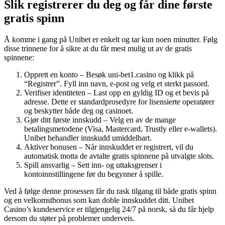
Slik registrerer du deg og får dine første
gratis spinn
Å komme i gang på Unibet er enkelt og tar kun noen minutter. Følg
disse trinnene for å sikre at du får mest mulig ut av de gratis
spinnene:
Opprett en konto – Besøk uni-bet1.casino og klikk på
“Registrer”. Fyll inn navn, e‑post og velg et sterkt passord.
Verifiser identiteten – Last opp en gyldig ID og et bevis på
adresse. Dette er standardprosedyre for lisensierte operatører
og beskytter både deg og casinoet.
Gjør ditt første innskudd – Velg en av de mange
betalingsmetodene (Visa, Mastercard, Trustly eller e‑wallets).
Unibet behandler innskudd umiddelbart.
Aktiver bonusen – Når innskuddet er registrert, vil du
automatisk motta de avtalte gratis spinnene på utvalgte slots.
Spill ansvarlig – Sett inn‑ og uttaksgrenser i
kontoinnstillingene før du begynner å spille.
Ved å følge denne prosessen får du rask tilgang til både gratis spinn
og en velkomstbonus som kan doble innskuddet ditt. Unibet
Casino’s kundeservice er tilgjengelig 24/7 på norsk, så du får hjelp
dersom du støter på problemer underveis.