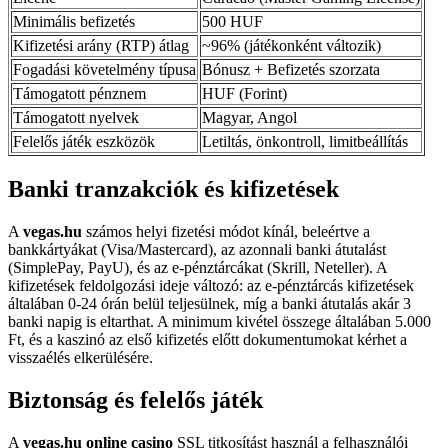
Minimális befizetés
500 HUF
Kifizetési arány (RTP) átlag
~96% (játékonként változik)
Fogadási követelmény típusa
Bónusz + Befizetés szorzata
Támogatott pénznem
HUF (Forint)
Támogatott nyelvek
Magyar, Angol
Felelős játék eszközök
Letiltás, önkontroll, limitbeállítás
Banki tranzakciók és kifizetések
A
vegas.hu
számos helyi fizetési módot kínál, beleértve a
bankkártyákat (Visa/Mastercard), az azonnali banki átutalást
(SimplePay, PayU), és az e-pénztárcákat (Skrill, Neteller). A
kifizetések feldolgozási ideje változó: az e-pénztárcás kifizetések
általában 0-24 órán belül teljesülnek, míg a banki átutalás akár 3
banki napig is eltarthat. A minimum kivétel összege általában 5.000
Ft, és a kaszinó az első kifizetés előtt dokumentumokat kérhet a
visszaélés elkerülésére.
Biztonság és felelős játék
A
vegas.hu online casino
SSL titkosítást használ a felhasználói