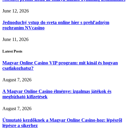
June 12, 2026
Jednoduchý vstup do sveta online hier s prehľadným
rozhraním NVcasino
June 11, 2026
Latest Posts
Magyar Online Casino VIP program: mit kínál és hogyan
csatlakozhatsz?
August 7, 2026
A Magyar Online Casino élménye: izgalmas játékok és
megbízható kifizetések
August 7, 2026
Útmutató kezdőknek a Magyar Online Casino-hoz: lépésről
lépésre a sikerhez