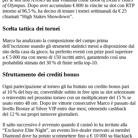
of Olympus
. Dopo aver accumulato € 800 in vincite su slot con RTP
intorno al 96,5 %, ha deciso di testare i tornei settimanali da € 25
chiamati “High Stakes Showdown”.
Scelta tattica dei tornei
Marco ha analizzato la composizione del campo prima
dell’iscrizione usando gli strumenti statistici messi a disposizione dal
sito della casa da gioco; ha preferito eventi con prize pool superiore
a € 5 000 ma con meno di 150 iscritti attivi, garantendo così una
probabilità stimata del 30 % di finire nella top‑10.
Sfruttamento dei crediti bonus
Ogni partecipazione al torneo gli ha fruttato un credito bonus pari
al 10 % del buy‑in, convertibile subito in free spin su slot selezionate
o reinvestito nel prossimo torneo con un moltiplicatore del 15 % se
usato entro 48 ore. Dopo tre vittorie consecutive Marco è passato dal
livello Bronze al Silver VIP entro due mesi, ottenendo cashback
del 12 % sui propri turnover giornalieri.
Il salto successivo è avvenuto quando il casinò lo ha invitato alla
“Exclusive Elite Night”, un evento live‑dealer riservato ai membri
Diamond dove ha potuto scommettere fino a € 10 000 su blackjack