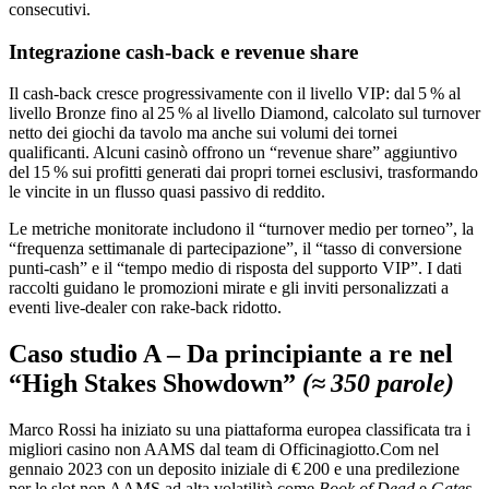
consecutivi.
Integrazione cash‑back e revenue share
Il cash‑back cresce progressivamente con il livello VIP: dal 5 % al
livello Bronze fino al 25 % al livello Diamond, calcolato sul turnover
netto dei giochi da tavolo ma anche sui volumi dei tornei
qualificanti. Alcuni casinò offrono un “revenue share” aggiuntivo
del 15 % sui profitti generati dai propri tornei esclusivi, trasformando
le vincite in un flusso quasi passivo di reddito.
Le metriche monitorate includono il “turnover medio per torneo”, la
“frequenza settimanale di partecipazione”, il “tasso di conversione
punti‑cash” e il “tempo medio di risposta del supporto VIP”. I dati
raccolti guidano le promozioni mirate e gli inviti personalizzati a
eventi live‑dealer con rake‑back ridotto.
Caso studio A – Da principiante a re nel
“High Stakes Showdown”
(≈ 350 parole)
Marco Rossi ha iniziato su una piattaforma europea classificata tra i
migliori casino non AAMS dal team di Officinagiotto.Com nel
gennaio 2023 con un deposito iniziale di € 200 e una predilezione
per le slot non AAMS ad alta volatilità come
Book of Dead
e
Gates