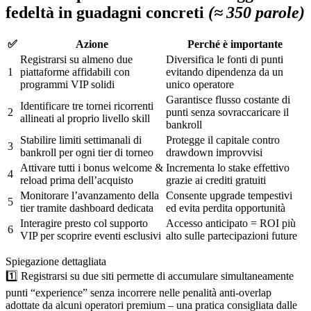
fedeltà in guadagni concreti
(≈ 350 parole)
✅
Azione
Perché è importante
Registrarsi su almeno due
Diversifica le fonti di punti
1
piattaforme affidabili con
evitando dipendenza da un
programmi VIP solidi
unico operatore
Garantisce flusso costante di
Identificare tre tornei ricorrenti
2
punti senza sovraccaricare il
allineati al proprio livello skill
bankroll
Stabilire limiti settimanali di
Protegge il capitale contro
3
bankroll per ogni tier di torneo
drawdown improvvisi
Attivare tutti i bonus welcome &
Incrementa lo stake effettivo
4
reload prima dell’acquisto
grazie ai crediti gratuiti
Monitorare l’avanzamento della
Consente upgrade tempestivi
5
tier tramite dashboard dedicata
ed evita perdita opportunità
Interagire presto col supporto
Accesso anticipato = ROI più
6
VIP per scoprire eventi esclusivi
alto sulle partecipazioni future
Spiegazione dettagliata
1️⃣ Registrarsi su due siti permette di accumulare simultaneamente
punti “experience” senza incorrere nelle penalità anti‑overlap
adottate da alcuni operatori premium – una pratica consigliata dalle