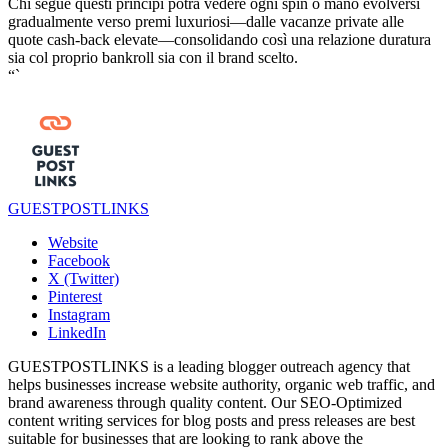
Chi segue questi principi potrà vedere ogni spin o mano evolversi
gradualmente verso premi luxuriosi—dalle vacanze private alle
quote cash‑back elevate—consolidando così una relazione duratura
sia col proprio bankroll sia con il brand scelto.
“`
GUESTPOSTLINKS
Website
Facebook
X (Twitter)
Pinterest
Instagram
LinkedIn
GUESTPOSTLINKS is a leading blogger outreach agency that
helps businesses increase website authority, organic web traffic, and
brand awareness through quality content. Our SEO-Optimized
content writing services for blog posts and press releases are best
suitable for businesses that are looking to rank above the