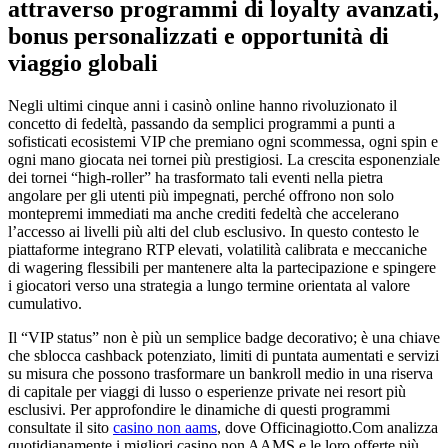
attraverso programmi di loyalty avanzati,
bonus personalizzati e opportunità di
viaggio globali
Negli ultimi cinque anni i casinò online hanno rivoluzionato il
concetto di fedeltà, passando da semplici programmi a punti a
sofisticati ecosistemi VIP che premiano ogni scommessa, ogni spin e
ogni mano giocata nei tornei più prestigiosi. La crescita esponenziale
dei tornei “high‑roller” ha trasformato tali eventi nella pietra
angolare per gli utenti più impegnati, perché offrono non solo
montepremi immediati ma anche crediti fedeltà che accelerano
l’accesso ai livelli più alti del club esclusivo. In questo contesto le
piattaforme integrano RTP elevati, volatilità calibrata e meccaniche
di wagering flessibili per mantenere alta la partecipazione e spingere
i giocatori verso una strategia a lungo termine orientata al valore
cumulativo.
Il “VIP status” non è più un semplice badge decorativo; è una chiave
che sblocca cashback potenziato, limiti di puntata aumentati e servizi
su misura che possono trasformare un bankroll medio in una riserva
di capitale per viaggi di lusso o esperienze private nei resort più
esclusivi. Per approfondire le dinamiche di questi programmi
consultate il sito
casino non aams
, dove Officinagiotto.Com analizza
quotidianamente i migliori casino non AAMS e le loro offerte più