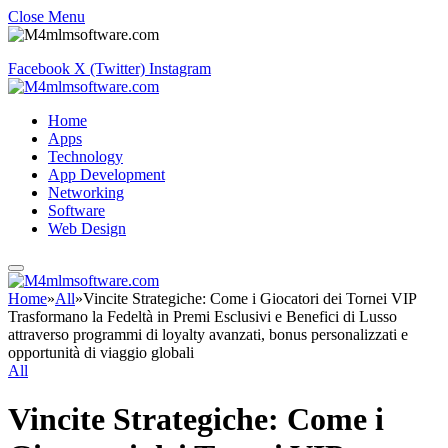
Close Menu
Facebook
X (Twitter)
Instagram
Home
Apps
Technology
App Development
Networking
Software
Web Design
Home
»
All
»
Vincite Strategiche: Come i Giocatori dei Tornei VIP
Trasformano la Fedeltà in Premi Esclusivi e Benefici di Lusso
attraverso programmi di loyalty avanzati, bonus personalizzati e
opportunità di viaggio globali
All
Vincite Strategiche: Come i