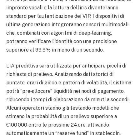
impronte vocali e la lettura dell’iris diventeranno
standard per l’autenticazione dei VIP. I dispositivi di
ultima generazione integreranno sensori multimodali
che, combinati con algoritmi di deep‑learning,
potranno verificare l’identità con una precisione
superiore al 99,9 % in meno di un secondo.
L’IA predittiva sarà utilizzata per anticipare picchi di
richiesta di prelievo. Analizzando dati storici di
puntate, orari di gioco e pattern di volatilità, il sistema
potrà “pre‑allocare” liquidità nei nodi di pagamento,
riducendo i tempi di elaborazione da minuti a secondi.
Alcuni operatori stanno già testando modelli che
stimano la probabilità di un prelievo superiore a
€100 000 entro le prossime 24 ore, attivando
automaticamente un “reserve fund” in stablecoin.