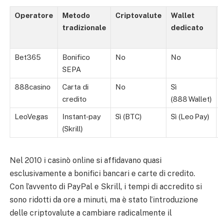
Operatore
Metodo
Criptovalute
Wallet
tradizionale
dedicato
Bet365
Bonifico
No
No
SEPA
888casino
Carta di
No
Sì
credito
(888 Wallet)
LeoVegas
Instant‑pay
Sì (BTC)
Sì (Leo Pay)
(Skrill)
Nel 2010 i casinò online si affidavano quasi
esclusivamente a bonifici bancari e carte di credito.
Con l’avvento di PayPal e Skrill, i tempi di accredito si
sono ridotti da ore a minuti, ma è stato l’introduzione
delle criptovalute a cambiare radicalmente il