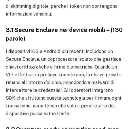
di skimming digitale, perché i token non contengono
informazioni sensibili.
3.1 Secure Enclave nei device mobili – (130
parole)
I dispositivi iOS e Android più recenti includono un
Secure Enclave, un coprocessore isolato che gestisce
chiavi crittografiche e firme biometriche. Quando un
VIP effettua un prelievo tramite app, la chiave privata
rimane all’interno del chip, impedendo a malware di
intercettare le credenziali. Gli operatori integrano
SDK che sfruttano questa tecnologia per firmare ogni
transazione, garantendo che solo il proprietario del
dispositivo possa autorizzarla.