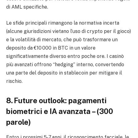
di AML specifiche.
Le sfide principali rimangono la normativa incerta
(alcune giurisdizioni vietano l’uso di crypto per il gioco)
e la volatilità di mercato, che può trasformare un
deposito da €10 000 in BTC in un valore
significativamente diverso entro poche ore. I casinò
più avanzati offrono “hedging” interno, convertendo
una parte del deposito in stablecoin per mitigare il
rischio.
8. Future outlook: pagamenti
biometrici e IA avanzata – (300
parole)
Entro i prossimi 5‑7 anni, il riconoscimento facciale, le