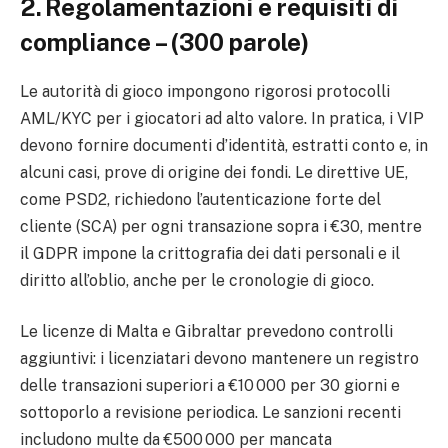
2. Regolamentazioni e requisiti di
compliance – (300 parole)
Le autorità di gioco impongono rigorosi protocolli
AML/KYC per i giocatori ad alto valore. In pratica, i VIP
devono fornire documenti d’identità, estratti conto e, in
alcuni casi, prove di origine dei fondi. Le direttive UE,
come PSD2, richiedono l’autenticazione forte del
cliente (SCA) per ogni transazione sopra i €30, mentre
il GDPR impone la crittografia dei dati personali e il
diritto all’oblio, anche per le cronologie di gioco.
Le licenze di Malta e Gibraltar prevedono controlli
aggiuntivi: i licenziatari devono mantenere un registro
delle transazioni superiori a €10 000 per 30 giorni e
sottoporlo a revisione periodica. Le sanzioni recenti
includono multe da €500 000 per mancata