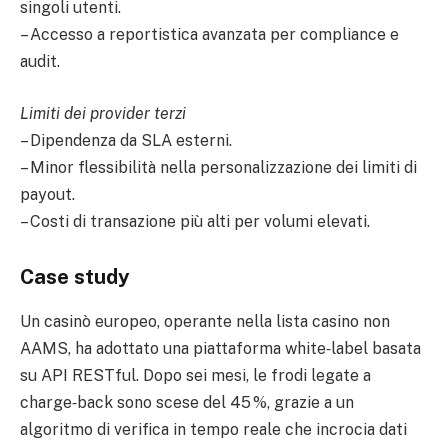
singoli utenti.
– Accesso a reportistica avanzata per compliance e
audit.
Limiti dei provider terzi
– Dipendenza da SLA esterni.
– Minor flessibilità nella personalizzazione dei limiti di
payout.
– Costi di transazione più alti per volumi elevati.
Case study
Un casinò europeo, operante nella lista casino non
AAMS, ha adottato una piattaforma white‑label basata
su API RESTful. Dopo sei mesi, le frodi legate a
charge‑back sono scese del 45 %, grazie a un
algoritmo di verifica in tempo reale che incrocia dati