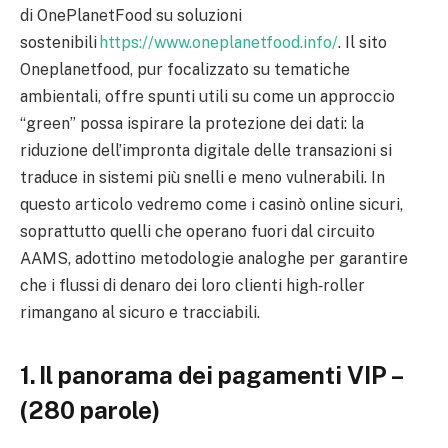
di OnePlanetFood su soluzioni
sostenibili
https://www.oneplanetfood.info/
. Il sito
Oneplanetfood, pur focalizzato su tematiche
ambientali, offre spunti utili su come un approccio
“green” possa ispirare la protezione dei dati: la
riduzione dell’impronta digitale delle transazioni si
traduce in sistemi più snelli e meno vulnerabili. In
questo articolo vedremo come i casinò online sicuri,
soprattutto quelli che operano fuori dal circuito
AAMS, adottino metodologie analoghe per garantire
che i flussi di denaro dei loro clienti high‑roller
rimangano al sicuro e tracciabili.
1. Il panorama dei pagamenti VIP –
(280 parole)