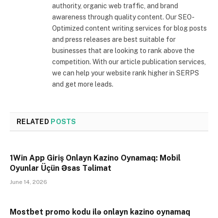
authority, organic web traffic, and brand
awareness through quality content. Our SEO-
Optimized content writing services for blog posts
and press releases are best suitable for
businesses that are looking to rank above the
competition. With our article publication services,
we can help your website rank higher in SERPS
and get more leads.
RELATED
POSTS
1Win App Giriş Onlayn Kazino Oynamaq: Mobil
Oyunlar Üçün Əsas Təlimat
June 14, 2026
Mostbet promo kodu ilə onlayn kazino oynamaq