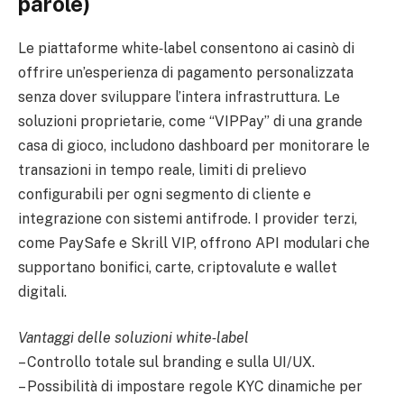
parole)
Le piattaforme white‑label consentono ai casinò di
offrire un’esperienza di pagamento personalizzata
senza dover sviluppare l’intera infrastruttura. Le
soluzioni proprietarie, come “VIPPay” di una grande
casa di gioco, includono dashboard per monitorare le
transazioni in tempo reale, limiti di prelievo
configurabili per ogni segmento di cliente e
integrazione con sistemi antifrode. I provider terzi,
come PaySafe e Skrill VIP, offrono API modulari che
supportano bonifici, carte, criptovalute e wallet
digitali.
Vantaggi delle soluzioni white‑label
– Controllo totale sul branding e sulla UI/UX.
– Possibilità di impostare regole KYC dinamiche per