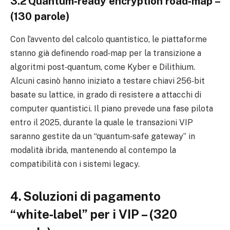
3.2 Quantum‑ready encryption road‑map –
(130 parole)
Con l’avvento del calcolo quantistico, le piattaforme
stanno già definendo road‑map per la transizione a
algoritmi post‑quantum, come Kyber e Dilithium.
Alcuni casinò hanno iniziato a testare chiavi 256‑bit
basate su lattice, in grado di resistere a attacchi di
computer quantistici. Il piano prevede una fase pilota
entro il 2025, durante la quale le transazioni VIP
saranno gestite da un “quantum‑safe gateway” in
modalità ibrida, mantenendo al contempo la
compatibilità con i sistemi legacy.
4. Soluzioni di pagamento
“white‑label” per i VIP – (320