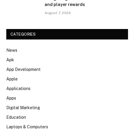
and player rewards
August 7, 2026
CATEGORIES
News
Apk
App Development
Apple
Applications
Apps
Digital Marketing
Education
Laptops & Computers