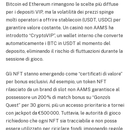
Bitcoin ed Ethereum rimangono le scelte più diffuse
per i depositi VIP, ma la volatilità dei prezzi spinge
molti operatori a offrire stablecoin (USDT, USDC) per
garantire valore costante. Un casinò non AAMS ha
introdotto “CryptoVIP”, un wallet interno che converte
automaticamente i BTC in USDT al momento del
deposito, eliminando il rischio di fluttuazioni durante la
sessione di gioco.
Gli NFT stanno emergendo come “certificati di valore”
per bonus esclusivi. Ad esempio, un token NFT
rilasciato da un brand di slot non AAMS garantisce al
possessore un 200 % di match bonus su “Gonzo’s
Quest” per 30 giorni, più un accesso prioritario a tornei
con jackpot da €500 000. Tuttavia, le autorità di gioco
richiedono che ogni NFT sia tracciabile e non possa
essere utilizzato per riciclare fondi, imponendo regole