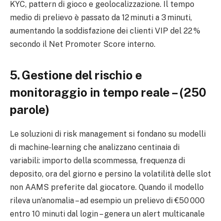
KYC, pattern di gioco e geolocalizzazione. Il tempo
medio di prelievo è passato da 12 minuti a 3 minuti,
aumentando la soddisfazione dei clienti VIP del 22 %
secondo il Net Promoter Score interno.
5. Gestione del rischio e
monitoraggio in tempo reale – (250
parole)
Le soluzioni di risk management si fondano su modelli
di machine‑learning che analizzano centinaia di
variabili: importo della scommessa, frequenza di
deposito, ora del giorno e persino la volatilità delle slot
non AAMS preferite dal giocatore. Quando il modello
rileva un’anomalia – ad esempio un prelievo di €50 000
entro 10 minuti dal login – genera un alert multicanale