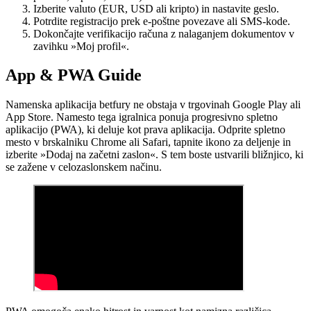
Izberite valuto (EUR, USD ali kripto) in nastavite geslo.
Potrdite registracijo prek e-poštne povezave ali SMS-kode.
Dokončajte verifikacijo računa z nalaganjem dokumentov v
zavihku »Moj profil«.
App & PWA Guide
Namenska aplikacija betfury ne obstaja v trgovinah Google Play ali
App Store. Namesto tega igralnica ponuja progresivno spletno
aplikacijo (PWA), ki deluje kot prava aplikacija. Odprite spletno
mesto v brskalniku Chrome ali Safari, tapnite ikono za deljenje in
izberite »Dodaj na začetni zaslon«. S tem boste ustvarili bližnjico, ki
se zažene v celozaslonskem načinu.