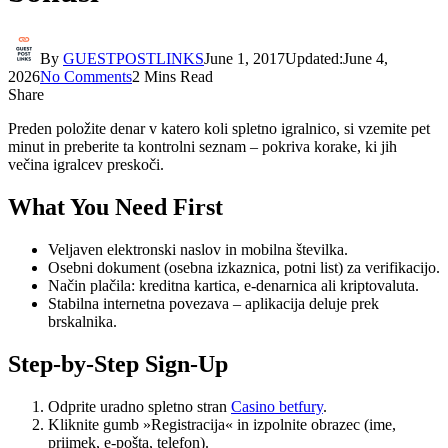
By
GUESTPOSTLINKS
June 1, 2017
Updated:
June 4,
2026
No Comments
2 Mins Read
Share
Preden položite denar v katero koli spletno igralnico, si vzemite pet
minut in preberite ta kontrolni seznam – pokriva korake, ki jih
večina igralcev preskoči.
What You Need First
Veljaven elektronski naslov in mobilna številka.
Osebni dokument (osebna izkaznica, potni list) za verifikacijo.
Način plačila: kreditna kartica, e-denarnica ali kriptovaluta.
Stabilna internetna povezava – aplikacija deluje prek
brskalnika.
Step-by-Step Sign-Up
Odprite uradno spletno stran
Casino betfury
.
Kliknite gumb »Registracija« in izpolnite obrazec (ime,
priimek, e-pošta, telefon).