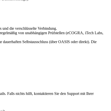
rs und die verschlüsselte Verbindung.
) regelmäßig von unabhängigen Prüfstellen (eCOGRA, iTech Labs,
ur dauerhaften Selbstausschluss (über OASIS oder direkt). Die
. Falls nichts hilft, kontaktieren Sie den Support mit Ihrer