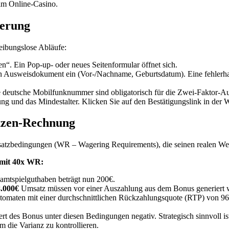
im Online-Casino.
ierung
reibungslose Abläufe:
ren“. Ein Pop-up- oder neues Seitenformular öffnet sich.
n Ausweisdokument ein (Vor-/Nachname, Geburtsdatum). Eine fehlerhaf
 deutsche Mobilfunknummer sind obligatorisch für die Zwei-Faktor-Au
ng und das Mindestalter. Klicken Sie auf den Bestätigungslink in der
tzen-Rechnung
msatzbedingungen (WR – Wagering Requirements), die seinen realen Wer
 mit 40x WR:
amtspielguthaben beträgt nun 200€.
8.000€
Umsatz müssen vor einer Auszahlung aus dem Bonus generiert 
omaten mit einer durchschnittlichen Rückzahlungsquote (RTP) von 96% 
ert des Bonus unter diesen Bedingungen negativ. Strategisch sinnvoll i
m die Varianz zu kontrollieren.