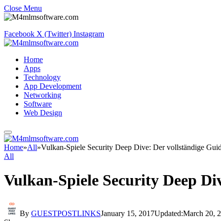
Close Menu
Facebook
X (Twitter)
Instagram
Home
Apps
Technology
App Development
Networking
Software
Web Design
Home
»
All
»
Vulkan-Spiele Security Deep Dive: Der vollständige Gu
All
Vulkan-Spiele Security Deep Di
By
GUESTPOSTLINKS
January 15, 2017
Updated:
March 20, 