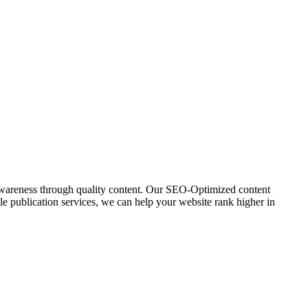
awareness through quality content. Our SEO-Optimized content
icle publication services, we can help your website rank higher in