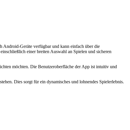
auch Android-Geräte verfügbar und kann einfach über die
einschließlich einer breiten Auswahl an Spielen und sicheren
zichten möchten. Die Benutzeroberfläche der App ist intuitiv und
stehen. Dies sorgt für ein dynamisches und lohnendes Spielerlebnis.