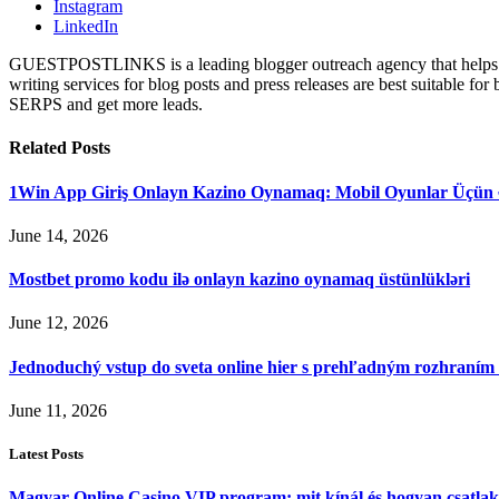
Instagram
LinkedIn
GUESTPOSTLINKS is a leading blogger outreach agency that helps bus
writing services for blog posts and press releases are best suitable fo
SERPS and get more leads.
Related
Posts
1Win App Giriş Onlayn Kazino Oynamaq: Mobil Oyunlar Üçün 
June 14, 2026
Mostbet promo kodu ilə onlayn kazino oynamaq üstünlükləri
June 12, 2026
Jednoduchý vstup do sveta online hier s prehľadným rozhraním
June 11, 2026
Latest Posts
Magyar Online Casino VIP program: mit kínál és hogyan csatla