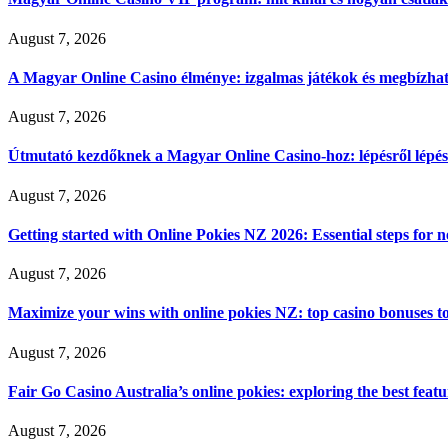
August 7, 2026
A Magyar Online Casino élménye: izgalmas játékok és megbízható
August 7, 2026
Útmutató kezdőknek a Magyar Online Casino-hoz: lépésről lépés
August 7, 2026
Getting started with Online Pokies NZ 2026: Essential steps for 
August 7, 2026
Maximize your wins with online pokies NZ: top casino bonuses t
August 7, 2026
Fair Go Casino Australia’s online pokies: exploring the best fea
August 7, 2026