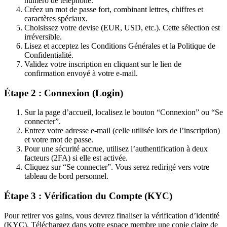
numéro de téléphone.
Créez un mot de passe fort, combinant lettres, chiffres et
caractères spéciaux.
Choisissez votre devise (EUR, USD, etc.). Cette sélection est
irréversible.
Lisez et acceptez les Conditions Générales et la Politique de
Confidentialité.
Validez votre inscription en cliquant sur le lien de
confirmation envoyé à votre e-mail.
Étape 2 : Connexion (Login)
Sur la page d’accueil, localisez le bouton “Connexion” ou “Se
connecter”.
Entrez votre adresse e-mail (celle utilisée lors de l’inscription)
et votre mot de passe.
Pour une sécurité accrue, utilisez l’authentification à deux
facteurs (2FA) si elle est activée.
Cliquez sur “Se connecter”. Vous serez redirigé vers votre
tableau de bord personnel.
Étape 3 : Vérification du Compte (KYC)
Pour retirer vos gains, vous devrez finaliser la vérification d’identité
(KYC). Téléchargez dans votre espace membre une copie claire de