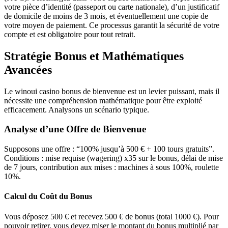
votre pièce d’identité (passeport ou carte nationale), d’un justificatif
de domicile de moins de 3 mois, et éventuellement une copie de
votre moyen de paiement. Ce processus garantit la sécurité de votre
compte et est obligatoire pour tout retrait.
Stratégie Bonus et Mathématiques
Avancées
Le winoui casino bonus de bienvenue est un levier puissant, mais il
nécessite une compréhension mathématique pour être exploité
efficacement. Analysons un scénario typique.
Analyse d’une Offre de Bienvenue
Supposons une offre : “100% jusqu’à 500 € + 100 tours gratuits”.
Conditions : mise requise (wagering) x35 sur le bonus, délai de mise
de 7 jours, contribution aux mises : machines à sous 100%, roulette
10%.
Calcul du Coût du Bonus
Vous déposez 500 € et recevez 500 € de bonus (total 1000 €). Pour
pouvoir retirer, vous devez miser le montant du bonus multiplié par