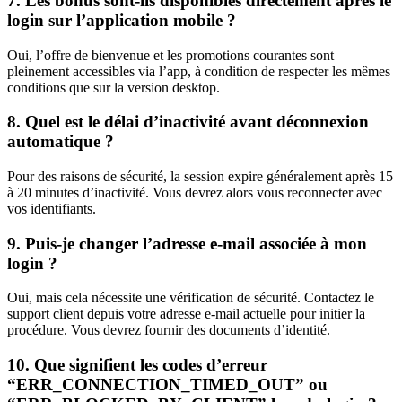
7. Les bonus sont-ils disponibles directement après le
login sur l’application mobile ?
Oui, l’offre de bienvenue et les promotions courantes sont
pleinement accessibles via l’app, à condition de respecter les mêmes
conditions que sur la version desktop.
8. Quel est le délai d’inactivité avant déconnexion
automatique ?
Pour des raisons de sécurité, la session expire généralement après 15
à 20 minutes d’inactivité. Vous devrez alors vous reconnecter avec
vos identifiants.
9. Puis-je changer l’adresse e-mail associée à mon
login ?
Oui, mais cela nécessite une vérification de sécurité. Contactez le
support client depuis votre adresse e-mail actuelle pour initier la
procédure. Vous devrez fournir des documents d’identité.
10. Que signifient les codes d’erreur
“ERR_CONNECTION_TIMED_OUT” ou