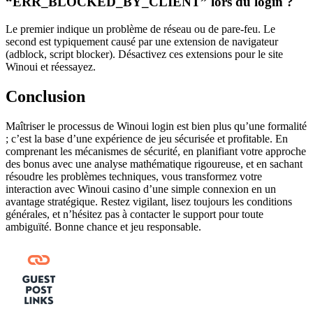
“ERR_BLOCKED_BY_CLIENT” lors du login ?
Le premier indique un problème de réseau ou de pare-feu. Le
second est typiquement causé par une extension de navigateur
(adblock, script blocker). Désactivez ces extensions pour le site
Winoui et réessayez.
Conclusion
Maîtriser le processus de Winoui login est bien plus qu’une formalité
; c’est la base d’une expérience de jeu sécurisée et profitable. En
comprenant les mécanismes de sécurité, en planifiant votre approche
des bonus avec une analyse mathématique rigoureuse, et en sachant
résoudre les problèmes techniques, vous transformez votre
interaction avec Winoui casino d’une simple connexion en un
avantage stratégique. Restez vigilant, lisez toujours les conditions
générales, et n’hésitez pas à contacter le support pour toute
ambiguïté. Bonne chance et jeu responsable.