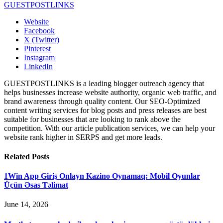
GUESTPOSTLINKS
Website
Facebook
X (Twitter)
Pinterest
Instagram
LinkedIn
GUESTPOSTLINKS is a leading blogger outreach agency that
helps businesses increase website authority, organic web traffic, and
brand awareness through quality content. Our SEO-Optimized
content writing services for blog posts and press releases are best
suitable for businesses that are looking to rank above the
competition. With our article publication services, we can help your
website rank higher in SERPS and get more leads.
Related
Posts
1Win App Giriş Onlayn Kazino Oynamaq: Mobil Oyunlar
Üçün Əsas Təlimat
June 14, 2026