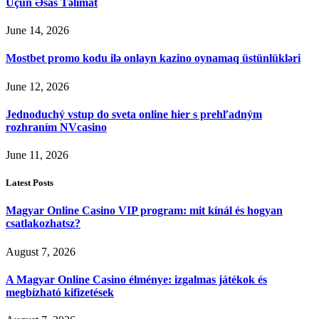
Üçün Əsas Təlimat
June 14, 2026
Mostbet promo kodu ilə onlayn kazino oynamaq üstünlükləri
June 12, 2026
Jednoduchý vstup do sveta online hier s prehľadným
rozhraním NVcasino
June 11, 2026
Latest Posts
Magyar Online Casino VIP program: mit kínál és hogyan
csatlakozhatsz?
August 7, 2026
A Magyar Online Casino élménye: izgalmas játékok és
megbízható kifizetések