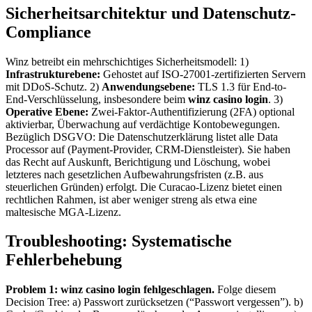
Sicherheitsarchitektur und Datenschutz-
Compliance
Winz betreibt ein mehrschichtiges Sicherheitsmodell: 1)
Infrastrukturebene:
Gehostet auf ISO-27001-zertifizierten Servern
mit DDoS-Schutz. 2)
Anwendungsebene:
TLS 1.3 für End-to-
End-Verschlüsselung, insbesondere beim
winz casino login
. 3)
Operative Ebene:
Zwei-Faktor-Authentifizierung (2FA) optional
aktivierbar, Überwachung auf verdächtige Kontobewegungen.
Bezüglich DSGVO: Die Datenschutzerklärung listet alle Data
Processor auf (Payment-Provider, CRM-Dienstleister). Sie haben
das Recht auf Auskunft, Berichtigung und Löschung, wobei
letzteres nach gesetzlichen Aufbewahrungsfristen (z.B. aus
steuerlichen Gründen) erfolgt. Die Curacao-Lizenz bietet einen
rechtlichen Rahmen, ist aber weniger streng als etwa eine
maltesische MGA-Lizenz.
Troubleshooting: Systematische
Fehlerbehebung
Problem 1: winz casino login fehlgeschlagen.
Folge diesem
Decision Tree: a) Passwort zurücksetzen (“Passwort vergessen”). b)