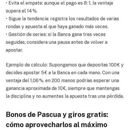
• Evita el empate: aunque el pago es 8 : 1, la ventaja
supera el 14 %.
• Sigue la tendencia: registra los resultados de varias
rondas y apuesta al que haya ganado más veces.
• Gestión de series: si la Banca gana tres veces
seguidas, considera una pausa antes de volver a
apostar.
Ejemplo de cálculo: Supongamos que depositas 100 € y
decides apostar 5 € a la Banca en cada mano. Con una
ventaja del 1,06 %, en 200 manos podrías esperar una
ganancia aproximada de 10 €, siempre que mantengas
la disciplina y no aumentes la apuesta tras una pérdida.
Bonos de Pascua y giros gratis:
cómo aprovecharlos al máximo