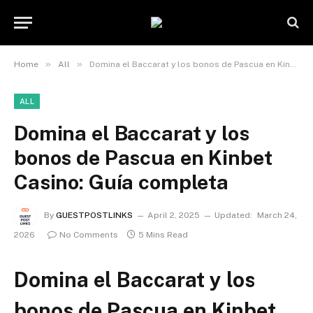
»
»
Home
All
Domina el Baccarat y los bonos de Pascua en Kinbet Casino: Guía completa
ALL
Domina el Baccarat y los
bonos de Pascua en Kinbet
Casino: Guía completa
By
GUESTPOSTLINKS
April 2, 2025
Updated:
March 24,
2026
No Comments
5 Mins Read
Domina el Baccarat y los
bonos de Pascua en Kinbet