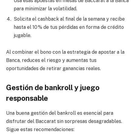
Usa esas apuestas en mesas de Baccarat a la Banca
para minimizar la volatilidad.
Solicita el cashback al final de la semana y recibe
hasta el 10 % de tus pérdidas en forma de crédito
jugable.
Al combinar el bono con la estrategia de apostar a la
Banca, reduces el riesgo y aumentas tus
oportunidades de retirar ganancias reales.
Gestión de bankroll y juego
responsable
Una buena gestión del bankroll es esencial para
disfrutar del Baccarat sin sorpresas desagradables.
Sigue estas recomendaciones: