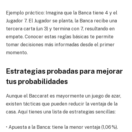
Ejemplo práctico: Imagina que la Banca tiene 4 y el
Jugador 7. El Jugador se planta, la Banca recibe una
tercera carta (un 3) y termina con 7, resultando en
empate. Conocer estas reglas básicas te permite
tomar decisiones más informadas desde el primer
momento.
Estrategias probadas para mejorar
tus probabilidades
Aunque el Baccarat es mayormente un juego de azar,
existen tácticas que pueden reducir la ventaja de la
casa. Aquí tienes una lista de estrategias sencillas:
• Apuesta a la Banca: tiene la menor ventaja (1,06 %).