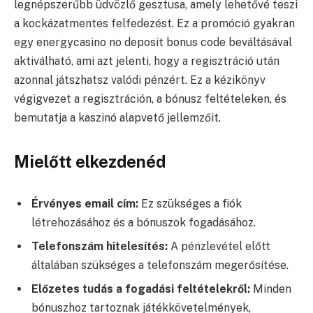
legnépszerűbb üdvözlő gesztusa, amely lehetővé teszi
a kockázatmentes felfedezést. Ez a promóció gyakran
egy energycasino no deposit bonus code beváltásával
aktiválható, ami azt jelenti, hogy a regisztráció után
azonnal játszhatsz valódi pénzért. Ez a kézikönyv
végigvezet a regisztráción, a bónusz feltételeken, és
bemutatja a kaszinó alapvető jellemzőit.
Mielőtt elkezdenéd
Érvényes email cím:
Ez szükséges a fiók
létrehozásához és a bónuszok fogadásához.
Telefonszám hitelesítés:
A pénzlevétel előtt
általában szükséges a telefonszám megerősítése.
Előzetes tudás a fogadási feltételekről:
Minden
bónuszhoz tartoznak játékkövetelmények,