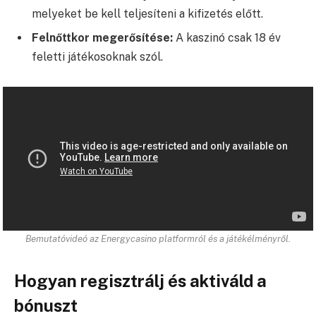
melyeket be kell teljesíteni a kifizetés előtt.
Felnőttkor megerősítése:
A kaszinó csak 18 év
feletti játékosoknak szól.
Bemutatóvideó az Energycasino platformról és a játékélményről.
Hogyan regisztrálj és aktiváld a
bónuszt