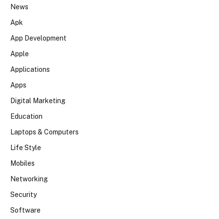
News
Apk
App Development
Apple
Applications
Apps
Digital Marketing
Education
Laptops & Computers
Life Style
Mobiles
Networking
Security
Software