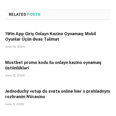
RELATED
POSTS
1Win App Giriş Onlayn Kazino Oynamaq: Mobil
Oyunlar Üçün Əsas Təlimat
June 14, 2026
Mostbet promo kodu ilə onlayn kazino oynamaq
üstünlükləri
June 12, 2026
Jednoduchý vstup do sveta online hier s prehľadným
rozhraním NVcasino
June 11, 2026