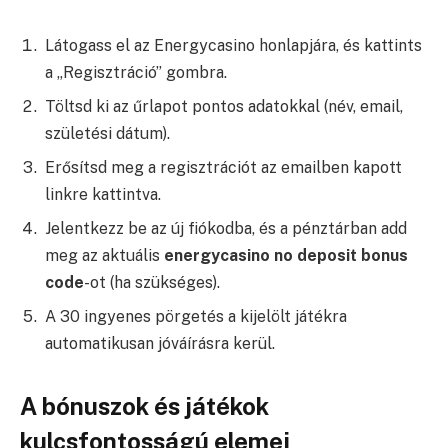
Látogass el az Energycasino honlapjára, és kattints
a „Regisztráció” gombra.
Töltsd ki az űrlapot pontos adatokkal (név, email,
születési dátum).
Erősítsd meg a regisztrációt az emailben kapott
linkre kattintva.
Jelentkezz be az új fiókodba, és a pénztárban add
meg az aktuális
energycasino no deposit bonus
code
-ot (ha szükséges).
A 30 ingyenes pörgetés a kijelölt játékra
automatikusan jóváírásra kerül.
A bónuszok és játékok
kulcsfontosságú elemei