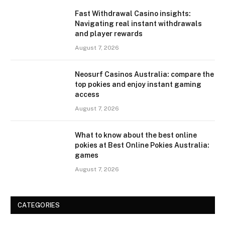
Fast Withdrawal Casino insights:
Navigating real instant withdrawals
and player rewards
August 7, 2026
Neosurf Casinos Australia: compare the
top pokies and enjoy instant gaming
access
August 7, 2026
What to know about the best online
pokies at Best Online Pokies Australia:
games
August 7, 2026
CATEGORIES