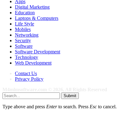
Apps
Digital Marketing
Education
Laptops & Computers
Life Style
Mobiles
Networking
Security
Software
Software Development
Technology
Web Development
Contact Us
Privacy Policy
M4mlmsoftware.com © 2026, All Rights Reserved
Submit
Type above and press
Enter
to search. Press
Esc
to cancel.