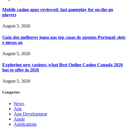
Mobile casino apps reviewed: fast gameplay for on-the-go
players
August 5, 2026
Guia dos melhores jogos nas top casas de apostas Portugal: slots
e mesas ao
August 5, 2026
Exploring new casinos: what Best Online Casino Canada 2026
has to offer in 2026
August 5, 2026
Categories
News
Apk
App Development
Apple
Applications