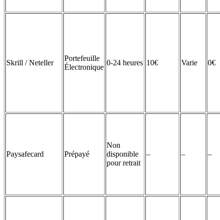
Portefeuille
Skrill / Neteller
0-24 heures
10€
Varie
0€
Électronique
Non
Paysafecard
Prépayé
disponible
–
–
–
pour retrait