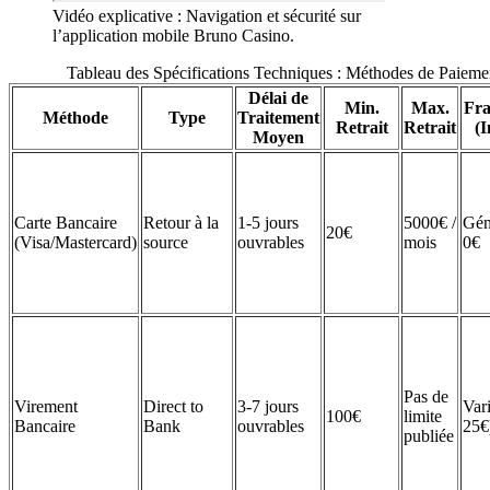
Vidéo explicative : Navigation et sécurité sur
l’application mobile Bruno Casino.
Tableau des Spécifications Techniques : Méthodes de Paiem
Délai de
Min.
Max.
Fra
Méthode
Type
Traitement
Retrait
Retrait
(I
Moyen
Carte Bancaire
Retour à la
1-5 jours
5000€ /
Gén
20€
(Visa/Mastercard)
source
ouvrables
mois
0€
Pas de
Virement
Direct to
3-7 jours
Var
100€
limite
Bancaire
Bank
ouvrables
25€
publiée